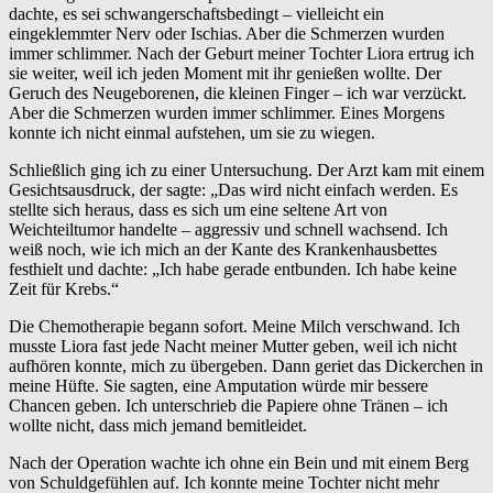
dachte, es sei schwangerschaftsbedingt – vielleicht ein
eingeklemmter Nerv oder Ischias. Aber die Schmerzen wurden
immer schlimmer. Nach der Geburt meiner Tochter Liora ertrug ich
sie weiter, weil ich jeden Moment mit ihr genießen wollte. Der
Geruch des Neugeborenen, die kleinen Finger – ich war verzückt.
Aber die Schmerzen wurden immer schlimmer. Eines Morgens
konnte ich nicht einmal aufstehen, um sie zu wiegen.
Schließlich ging ich zu einer Untersuchung. Der Arzt kam mit einem
Gesichtsausdruck, der sagte: „Das wird nicht einfach werden. Es
stellte sich heraus, dass es sich um eine seltene Art von
Weichteiltumor handelte – aggressiv und schnell wachsend. Ich
weiß noch, wie ich mich an der Kante des Krankenhausbettes
festhielt und dachte: „Ich habe gerade entbunden. Ich habe keine
Zeit für Krebs.“
Die Chemotherapie begann sofort. Meine Milch verschwand. Ich
musste Liora fast jede Nacht meiner Mutter geben, weil ich nicht
aufhören konnte, mich zu übergeben. Dann geriet das Dickerchen in
meine Hüfte. Sie sagten, eine Amputation würde mir bessere
Chancen geben. Ich unterschrieb die Papiere ohne Tränen – ich
wollte nicht, dass mich jemand bemitleidet.
Nach der Operation wachte ich ohne ein Bein und mit einem Berg
von Schuldgefühlen auf. Ich konnte meine Tochter nicht mehr