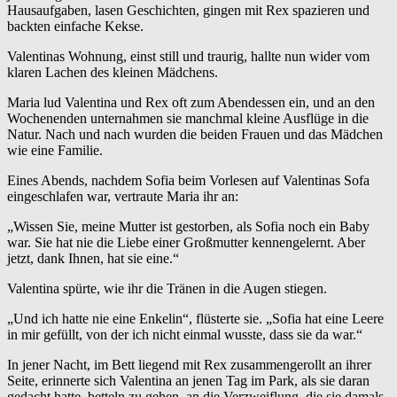
Hausaufgaben, lasen Geschichten, gingen mit Rex spazieren und
backten einfache Kekse.
Valentinas Wohnung, einst still und traurig, hallte nun wider vom
klaren Lachen des kleinen Mädchens.
Maria lud Valentina und Rex oft zum Abendessen ein, und an den
Wochenenden unternahmen sie manchmal kleine Ausflüge in die
Natur. Nach und nach wurden die beiden Frauen und das Mädchen
wie eine Familie.
Eines Abends, nachdem Sofia beim Vorlesen auf Valentinas Sofa
eingeschlafen war, vertraute Maria ihr an:
„Wissen Sie, meine Mutter ist gestorben, als Sofia noch ein Baby
war. Sie hat nie die Liebe einer Großmutter kennengelernt. Aber
jetzt, dank Ihnen, hat sie eine.“
Valentina spürte, wie ihr die Tränen in die Augen stiegen.
„Und ich hatte nie eine Enkelin“, flüsterte sie. „Sofia hat eine Leere
in mir gefüllt, von der ich nicht einmal wusste, dass sie da war.“
In jener Nacht, im Bett liegend mit Rex zusammengerollt an ihrer
Seite, erinnerte sich Valentina an jenen Tag im Park, als sie daran
gedacht hatte, betteln zu gehen, an die Verzweiflung, die sie damals