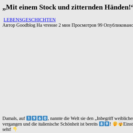
„Mit einem Stock und zitternden Händen!“
LEBENSGESCHICHTEN
Автор
Goodblog
На чтение
2 мин
Просмотров
99
Опубликован
Damals, auf
, nannte die Welt sie den „Inbegriff weiblic
vergangen und die italienische Schönheit ist bereits
!
Einst
seht!