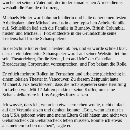
wuchs bei seinem Vater auf, der in der kanadischen Armee diente,
weshalb die Familie oft umzog.
Michaels Mutter war Lohnbuchhalterin und hatte daher einen festen
Arbeitsplatz, aber Michael wuchs in einer typischen Arbeiterfamilie
auf. Schließlich ließ sich die Familie in Burnaby, British Columbia,
nieder, und Michael J. Fox entdeckte in der Grundschule seine
Leidenschaft für die Schauspielerei.
In der Schule trat er dem Theaterclub bei, und es wurde schnell klar,
dass er ein talentierter Schauspieler war. Laut seiner Website riet ihm
sein Theaterlehrer, für die Serie „Leo and Me” der Canadian
Broadcasting Corporation vorzusprechen, und Fox bekam die Rolle.
Er erhielt mehrere Rollen im Fernsehen und arbeitete gleichzeitig in
einem lokalen Theater in Vancouver. Zu diesem Zeitpunkt hatte
Michael J. Fox beschlossen, dass die Schauspielerei seine Berufung
im Leben war. Mit 17 Jahren packte er seine Koffer, um seine
Schauspielkarriere in Los Angeles fortzusetzen.
Ich wusste, dass ich, wenn ich etwas erreichen wollte, nicht einfach
auf der Veranda sitzen und denken konnte: „Gott, wenn ich nur in
den USA geboren wäre und meine Eltern Geld hätten und nicht von
Gehaltsscheck zu Gehaltsscheck leben müssten, könnte ich etwas
aus meinem Leben machen“, sagte er.