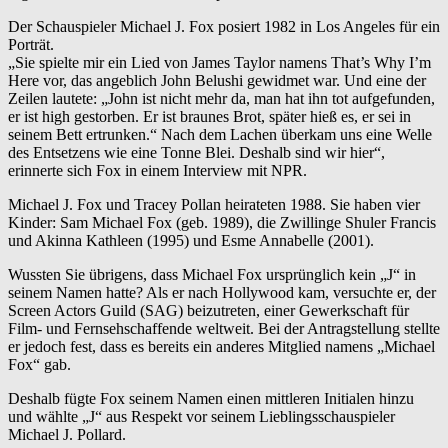
Der Schauspieler Michael J. Fox posiert 1982 in Los Angeles für ein
Porträt.
„Sie spielte mir ein Lied von James Taylor namens That’s Why I’m
Here vor, das angeblich John Belushi gewidmet war. Und eine der
Zeilen lautete: „John ist nicht mehr da, man hat ihn tot aufgefunden,
er ist high gestorben. Er ist braunes Brot, später hieß es, er sei in
seinem Bett ertrunken.“ Nach dem Lachen überkam uns eine Welle
des Entsetzens wie eine Tonne Blei. Deshalb sind wir hier“,
erinnerte sich Fox in einem Interview mit NPR.
Michael J. Fox und Tracey Pollan heirateten 1988. Sie haben vier
Kinder: Sam Michael Fox (geb. 1989), die Zwillinge Shuler Francis
und Akinna Kathleen (1995) und Esme Annabelle (2001).
Wussten Sie übrigens, dass Michael Fox ursprünglich kein „J“ in
seinem Namen hatte? Als er nach Hollywood kam, versuchte er, der
Screen Actors Guild (SAG) beizutreten, einer Gewerkschaft für
Film- und Fernsehschaffende weltweit. Bei der Antragstellung stellte
er jedoch fest, dass es bereits ein anderes Mitglied namens „Michael
Fox“ gab.
Deshalb fügte Fox seinem Namen einen mittleren Initialen hinzu
und wählte „J“ aus Respekt vor seinem Lieblingsschauspieler
Michael J. Pollard.