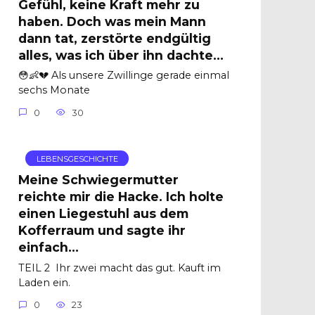
Gefühl, keine Kraft mehr zu
haben. Doch was mein Mann
dann tat, zerstörte endgültig
alles, was ich über ihn dachte…
😳👶💔 Als unsere Zwillinge gerade einmal
sechs Monate
0
30
LEBENSGESCHICHTE
Meine Schwiegermutter
reichte mir die Hacke. Ich holte
einen Liegestuhl aus dem
Kofferraum und sagte ihr
einfach…
TEIL 2 Ihr zwei macht das gut. Kauft im
Laden ein.
0
23