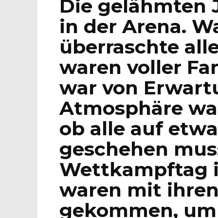
Die gelähmten 
in der Arena. W
überraschte alle
waren voller Fam
war von Erwartu
Atmosphäre war
ob alle auf etw
geschehen muss
Wettkampftag in
waren mit ihren
gekommen, um 