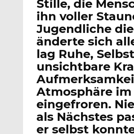
Stille, die Men
ihn voller Staun
Jugendliche di
änderte sich all
lag Ruhe, Selbs
unsichtbare Kraf
Aufmerksamkeit
Atmosphäre im 
eingefroren. N
als Nächstes pa
er selbst konnte