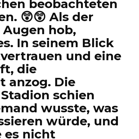
schen beobachteten
en. 😲😲 Als der
e Augen hob,
es. In seinem Blick
tvertrauen und eine
t, die
 anzog. Die
Stadion schien
iemand wusste, was
ssieren würde, und
 es nicht