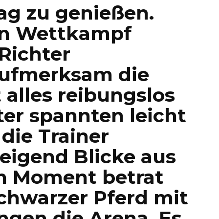
ag zu genießen.
den Wettkampf
 Richter
aufmerksam die
alles reibungslos
hter spannten leicht
die Trainer
eigend Blicke aus
m Moment betrat
schwarzer Pferd mit
gen die Arena. Es