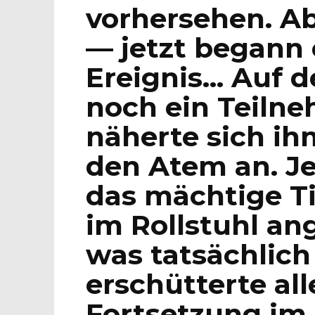
vorhersehen. Ab
— jetzt begann 
Ereignis… Auf d
noch ein Teilne
näherte sich ihm
den Atem an. Je
das mächtige T
im Rollstuhl an
was tatsächlich
erschütterte al
Fortsetzung im