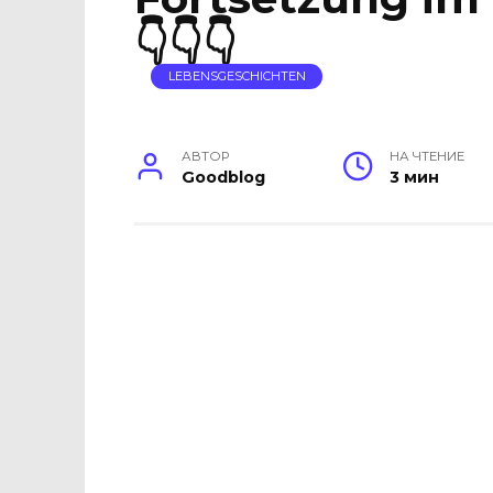
👇👇👇
LEBENSGESCHICHTEN
АВТОР
НА ЧТЕНИЕ
Goodblog
3 мин