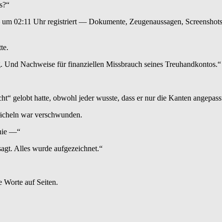
s?“
— um 02:11 Uhr registriert — Dokumente, Zeugenaussagen, Screenshots
te.
. Und Nachweise für finanziellen Missbrauch seines Treuhandkontos.“
“ gelobt hatte, obwohl jeder wusste, dass er nur die Kanten angepasst h
s Lächeln war verschwunden.
 nie —“
sagt. Alles wurde aufgezeichnet.“
e Worte auf Seiten.