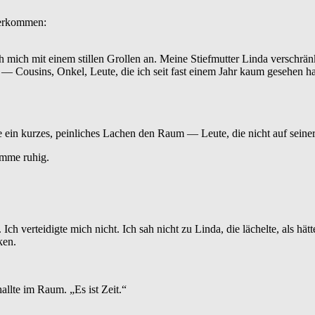
terkommen:
ich mit einem stillen Grollen an. Meine Stiefmutter Linda verschränk
ie — Cousins, Onkel, Leute, die ich seit fast einem Jahr kaum gesehen 
ein kurzes, peinliches Lachen den Raum — Leute, die nicht auf seiner
imme ruhig.
ch verteidigte mich nicht. Ich sah nicht zu Linda, die lächelte, als hät
ken.
llte im Raum. „Es ist Zeit.“