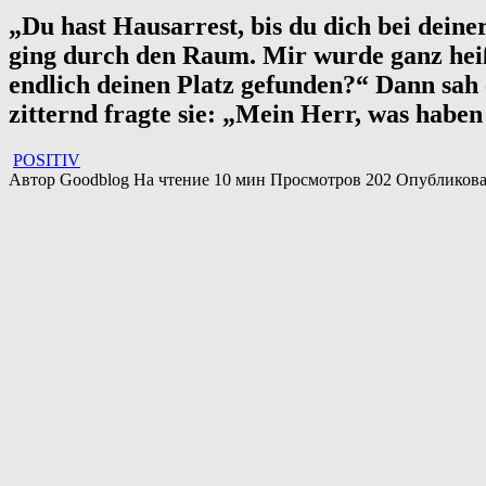
„Du hast Hausarrest, bis du dich bei deine
ging durch den Raum. Mir wurde ganz heiß
endlich deinen Platz gefunden?“ Dann sah 
zitternd fragte sie: „Mein Herr, was haben
POSITIV
Автор
Goodblog
На чтение
10 мин
Просмотров
202
Опубликов