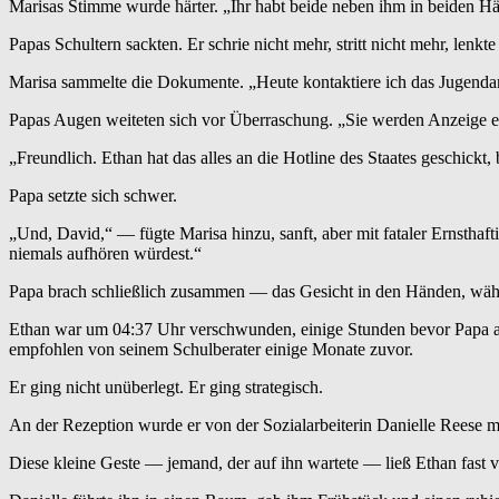
Marisas Stimme wurde härter. „Ihr habt beide neben ihm in beiden Hä
Papas Schultern sackten. Er schrie nicht mehr, stritt nicht mehr, lenk
Marisa sammelte die Dokumente. „Heute kontaktiere ich das Jugendam
Papas Augen weiteten sich vor Überraschung. „Sie werden Anzeige er
„Freundlich. Ethan hat das alles an die Hotline des Staates geschickt
Papa setzte sich schwer.
„Und, David,“ — fügte Marisa hinzu, sanft, aber mit fataler Ernsthafti
niemals aufhören würdest.“
Papa brach schließlich zusammen — das Gesicht in den Händen, während
Ethan war um 04:37 Uhr verschwunden, einige Stunden bevor Papa auf
empfohlen von seinem Schulberater einige Monate zuvor.
Er ging nicht unüberlegt. Er ging strategisch.
An der Rezeption wurde er von der Sozialarbeiterin Danielle Reese m
Diese kleine Geste — jemand, der auf ihn wartete — ließ Ethan fast 