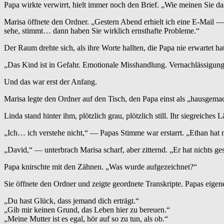
Papa wirkte verwirrt, hielt immer noch den Brief. „Wie meinen Sie da
Marisa öffnete den Ordner. „Gestern Abend erhielt ich eine E-Mail 
sehe, stimmt… dann haben Sie wirklich ernsthafte Probleme.“
Der Raum drehte sich, als ihre Worte hallten, die Papa nie erwartet hat
„Das Kind ist in Gefahr. Emotionale Misshandlung. Vernachlässigung
Und das war erst der Anfang.
Marisa legte den Ordner auf den Tisch, den Papa einst als „hausgemacht
Linda stand hinter ihm, plötzlich grau, plötzlich still. Ihr siegreiche
„Ich… ich verstehe nicht,“ — Papas Stimme war erstarrt. „Ethan hat
„David,“ — unterbrach Marisa scharf, aber zitternd. „Er hat nichts ge
Papa knirschte mit den Zähnen. „Was wurde aufgezeichnet?“
Sie öffnete den Ordner und zeigte geordnete Transkripte. Papas eigen
„Du hast Glück, dass jemand dich erträgt.“
„Gib mir keinen Grund, das Leben hier zu bereuen.“
„Meine Mutter ist es egal, hör auf so zu tun, als ob.“