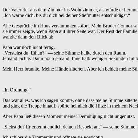
Der Vater rief aus dem Zimmer ins Wohnzimmer, als würde er herun
„Ich warne dich, bis du dich bei deiner Stiefmutter entschuldigst.“
Alle Gespräche im Haus verstummten sofort. Mein Bruder Connor sah m
sie immer zeigte, wenn Papa auf ihrer Seite war. Der Rest der Famil
wandte dann den Blick ab.
Papa war noch nicht fertig.
„Verstehst du, Ethan?“ — seine Stimme hallte durch den Raum.
Jemand lachte. Dann noch jemand. Innerhalb weniger Sekunden füllte 
Mein Herz brannte. Meine Hände zitterten. Aber ich behielt meine St
„In Ordnung.“
Das war alles, was ich sagen konnte, ohne dass meine Stimme zitterte. I
und ging die Treppe hinauf, spürte heimlich die Hitze in meinem Nac
Aber Papa ließ diesen Moment meiner Demütigung nicht ungenutzt.
„Siehst du? Er erkennt endlich deinen Respekt an,“ — seine Stimme ha
Ich schloss die Zimmertür und öffnete sie vorsichtig.