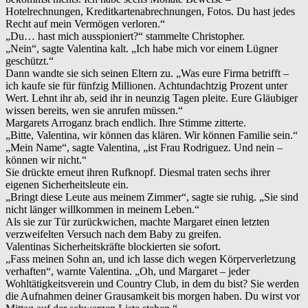
Hotelrechnungen, Kreditkartenabrechnungen, Fotos. Du hast jedes
Recht auf mein Vermögen verloren.“
„Du… hast mich ausspioniert?“ stammelte Christopher.
„Nein“, sagte Valentina kalt. „Ich habe mich vor einem Lügner
geschützt.“
Dann wandte sie sich seinen Eltern zu. „Was eure Firma betrifft –
ich kaufe sie für fünfzig Millionen. Achtundachtzig Prozent unter
Wert. Lehnt ihr ab, seid ihr in neunzig Tagen pleite. Eure Gläubiger
wissen bereits, wen sie anrufen müssen.“
Margarets Arroganz brach endlich. Ihre Stimme zitterte.
„Bitte, Valentina, wir können das klären. Wir können Familie sein.“
„Mein Name“, sagte Valentina, „ist Frau Rodriguez. Und nein –
können wir nicht.“
Sie drückte erneut ihren Rufknopf. Diesmal traten sechs ihrer
eigenen Sicherheitsleute ein.
„Bringt diese Leute aus meinem Zimmer“, sagte sie ruhig. „Sie sind
nicht länger willkommen in meinem Leben.“
Als sie zur Tür zurückwichen, machte Margaret einen letzten
verzweifelten Versuch nach dem Baby zu greifen.
Valentinas Sicherheitskräfte blockierten sie sofort.
„Fass meinen Sohn an, und ich lasse dich wegen Körperverletzung
verhaften“, warnte Valentina. „Oh, und Margaret – jeder
Wohltätigkeitsverein und Country Club, in dem du bist? Sie werden
die Aufnahmen deiner Grausamkeit bis morgen haben. Du wirst vor