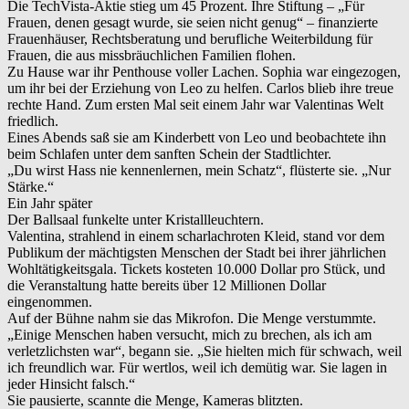
Die TechVista-Aktie stieg um 45 Prozent. Ihre Stiftung – „Für
Frauen, denen gesagt wurde, sie seien nicht genug“ – finanzierte
Frauenhäuser, Rechtsberatung und berufliche Weiterbildung für
Frauen, die aus missbräuchlichen Familien flohen.
Zu Hause war ihr Penthouse voller Lachen. Sophia war eingezogen,
um ihr bei der Erziehung von Leo zu helfen. Carlos blieb ihre treue
rechte Hand. Zum ersten Mal seit einem Jahr war Valentinas Welt
friedlich.
Eines Abends saß sie am Kinderbett von Leo und beobachtete ihn
beim Schlafen unter dem sanften Schein der Stadtlichter.
„Du wirst Hass nie kennenlernen, mein Schatz“, flüsterte sie. „Nur
Stärke.“
Ein Jahr später
Der Ballsaal funkelte unter Kristallleuchtern.
Valentina, strahlend in einem scharlachroten Kleid, stand vor dem
Publikum der mächtigsten Menschen der Stadt bei ihrer jährlichen
Wohltätigkeitsgala. Tickets kosteten 10.000 Dollar pro Stück, und
die Veranstaltung hatte bereits über 12 Millionen Dollar
eingenommen.
Auf der Bühne nahm sie das Mikrofon. Die Menge verstummte.
„Einige Menschen haben versucht, mich zu brechen, als ich am
verletzlichsten war“, begann sie. „Sie hielten mich für schwach, weil
ich freundlich war. Für wertlos, weil ich demütig war. Sie lagen in
jeder Hinsicht falsch.“
Sie pausierte, scannte die Menge, Kameras blitzten.