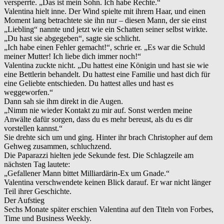
versperrte. „Das ist mein Sohn. Ich habe Rechte.“
Valentina hielt inne. Der Wind spielte mit ihrem Haar, und einen
Moment lang betrachtete sie ihn nur – diesen Mann, der sie einst
„Liebling“ nannte und jetzt wie ein Schatten seiner selbst wirkte.
„Du hast sie abgegeben“, sagte sie schlicht.
„Ich habe einen Fehler gemacht!“, schrie er. „Es war die Schuld
meiner Mutter! Ich liebe dich immer noch!“
Valentina zuckte nicht. „Du hattest eine Königin und hast sie wie
eine Bettlerin behandelt. Du hattest eine Familie und hast dich für
eine Geliebte entschieden. Du hattest alles und hast es
weggeworfen.“
Dann sah sie ihm direkt in die Augen.
„Nimm nie wieder Kontakt zu mir auf. Sonst werden meine
Anwälte dafür sorgen, dass du es mehr bereust, als du es dir
vorstellen kannst.“
Sie drehte sich um und ging. Hinter ihr brach Christopher auf dem
Gehweg zusammen, schluchzend.
Die Paparazzi hielten jede Sekunde fest. Die Schlagzeile am
nächsten Tag lautete:
„Gefallener Mann bittet Milliardärin-Ex um Gnade.“
Valentina verschwendete keinen Blick darauf. Er war nicht länger
Teil ihrer Geschichte.
Der Aufstieg
Sechs Monate später erschien Valentina auf den Titeln von Forbes,
Time und Business Weekly.