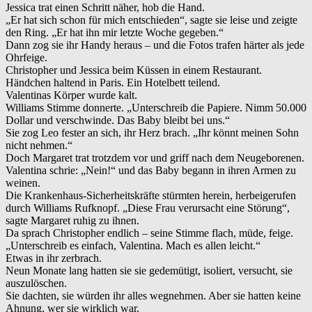
Jessica trat einen Schritt näher, hob die Hand.
„Er hat sich schon für mich entschieden“, sagte sie leise und zeigte
den Ring. „Er hat ihn mir letzte Woche gegeben.“
Dann zog sie ihr Handy heraus – und die Fotos trafen härter als jede
Ohrfeige.
Christopher und Jessica beim Küssen in einem Restaurant.
Händchen haltend in Paris. Ein Hotelbett teilend.
Valentinas Körper wurde kalt.
Williams Stimme donnerte. „Unterschreib die Papiere. Nimm 50.000
Dollar und verschwinde. Das Baby bleibt bei uns.“
Sie zog Leo fester an sich, ihr Herz brach. „Ihr könnt meinen Sohn
nicht nehmen.“
Doch Margaret trat trotzdem vor und griff nach dem Neugeborenen.
Valentina schrie: „Nein!“ und das Baby begann in ihren Armen zu
weinen.
Die Krankenhaus-Sicherheitskräfte stürmten herein, herbeigerufen
durch Williams Rufknopf. „Diese Frau verursacht eine Störung“,
sagte Margaret ruhig zu ihnen.
Da sprach Christopher endlich – seine Stimme flach, müde, feige.
„Unterschreib es einfach, Valentina. Mach es allen leicht.“
Etwas in ihr zerbrach.
Neun Monate lang hatten sie sie gedemütigt, isoliert, versucht, sie
auszulöschen.
Sie dachten, sie würden ihr alles wegnehmen. Aber sie hatten keine
Ahnung, wer sie wirklich war.