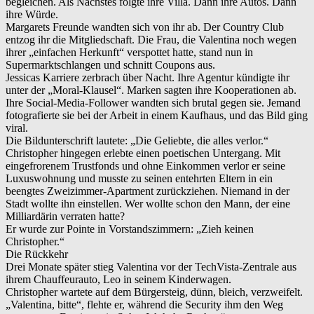
begleichen. Als Nächstes folgte ihre Villa. Dann ihre Autos. Dann
ihre Würde.
Margarets Freunde wandten sich von ihr ab. Der Country Club
entzog ihr die Mitgliedschaft. Die Frau, die Valentina noch wegen
ihrer „einfachen Herkunft“ verspottet hatte, stand nun in
Supermarktschlangen und schnitt Coupons aus.
Jessicas Karriere zerbrach über Nacht. Ihre Agentur kündigte ihr
unter der „Moral-Klausel“. Marken sagten ihre Kooperationen ab.
Ihre Social-Media-Follower wandten sich brutal gegen sie. Jemand
fotografierte sie bei der Arbeit in einem Kaufhaus, und das Bild ging
viral.
Die Bildunterschrift lautete: „Die Geliebte, die alles verlor.“
Christopher hingegen erlebte einen poetischen Untergang. Mit
eingefrorenem Trustfonds und ohne Einkommen verlor er seine
Luxuswohnung und musste zu seinen entehrten Eltern in ein
beengtes Zweizimmer-Apartment zurückziehen. Niemand in der
Stadt wollte ihn einstellen. Wer wollte schon den Mann, der eine
Milliardärin verraten hatte?
Er wurde zur Pointe in Vorstandszimmern: „Zieh keinen
Christopher.“
Die Rückkehr
Drei Monate später stieg Valentina vor der TechVista-Zentrale aus
ihrem Chauffeurauto, Leo in seinem Kinderwagen.
Christopher wartete auf dem Bürgersteig, dünn, bleich, verzweifelt.
„Valentina, bitte“, flehte er, während die Security ihm den Weg