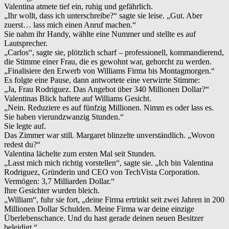
Valentina atmete tief ein, ruhig und gefährlich.
„Ihr wollt, dass ich unterschreibe?“ sagte sie leise. „Gut. Aber
zuerst… lass mich einen Anruf machen.“
Sie nahm ihr Handy, wählte eine Nummer und stellte es auf
Lautsprecher.
„Carlos“, sagte sie, plötzlich scharf – professionell, kommandierend,
die Stimme einer Frau, die es gewohnt war, gehorcht zu werden.
„Finalisiere den Erwerb von Williams Firma bis Montagmorgen.“
Es folgte eine Pause, dann antwortete eine verwirrte Stimme:
„Ja, Frau Rodriguez. Das Angebot über 340 Millionen Dollar?“
Valentinas Blick haftete auf Williams Gesicht.
„Nein. Reduziere es auf fünfzig Millionen. Nimm es oder lass es.
Sie haben vierundzwanzig Stunden.“
Sie legte auf.
Das Zimmer war still. Margaret blinzelte unverständlich. „Wovon
redest du?“
Valentina lächelte zum ersten Mal seit Stunden.
„Lasst mich mich richtig vorstellen“, sagte sie. „Ich bin Valentina
Rodriguez, Gründerin und CEO von TechVista Corporation.
Vermögen: 3,7 Milliarden Dollar.“
Ihre Gesichter wurden bleich.
„William“, fuhr sie fort, „deine Firma ertrinkt seit zwei Jahren in 200
Millionen Dollar Schulden. Meine Firma war deine einzige
Überlebenschance. Und du hast gerade deinen neuen Besitzer
beleidigt.“