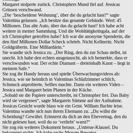
Margaret stolperte zurück. Christophers Mund fiel auf. Jessicas
Grinsen verschwand.
„Die ‘bescheidene Wohnung’, über die du gelacht hast?“ sagte
Valentina gelassen. „Ich besitze das gesamte Gebäude. Wert: 45
Millionen. Das alte Auto, über das du gelacht hast? Ich habe acht
weitere in meiner Sammlung. Und die Wohltätigkeitsgala, auf der
ich Christopher getroffen habe? Ich war die anonyme Spenderin, die
den fünf Millionen Dollar Scheck schrieb. Nicht Kellnerin. Nicht
Goldgräberin. Eine Milliardärin.“
Sie wandte sich Jessica zu. „Der Ring, den du zur Schau stellst, ist
unecht. Ich habe den echten ausgetauscht, als ich bemerkte, dass er
verschwunden war. Der echte Diamant – dreieinhalb Karat – liegt in
meinem Safe.“
Sie zog ihr Handy heraus und spielte Überwachungsvideos ab:
Jessica, wie sie heimlich in Valentinas Schlafzimmer schlich,
Schmuck anprobierte, Selfies machte. Dann ein weiteres Video –
Jessica und Margaret beim Planen in der Küche.
„Sobald sie die Papiere unterschreibt, ist Christopher frei. Das Baby
wird sie vergessen“, sagte Margarets Stimme auf der Aufnahme.
Jessicas Gesicht wurde blass wie ein Geist. William fluchte leise.
Valentina wandte sich nun ihrem Ehemann zu. „Du willst die
Scheidung? Gewährt. Erinnerst du dich an den Ehevertrag, den du
nicht gelesen hast, weil du so ‘verliebt’ warst?“
Sie zog ein weiteres Dokument heraus. „Untreue-Klausel. Du
bekommst nichts. Ich habe sechs Monate Beweise –