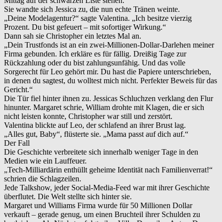
Mittag auf der schwarzen Liste stehen.“
Sie wandte sich Jessica zu, die nun echte Tränen weinte.
„Deine Modelagentur?“ sagte Valentina. „Ich besitze vierzig
Prozent. Du bist gefeuert – mit sofortiger Wirkung.“
Dann sah sie Christopher ein letztes Mal an.
„Dein Trustfonds ist an ein zwei-Millionen-Dollar-Darlehen meiner
Firma gebunden. Ich erkläre es für fällig. Dreißig Tage zur
Rückzahlung oder du bist zahlungsunfähig. Und das volle
Sorgerecht für Leo gehört mir. Du hast die Papiere unterschrieben,
in denen du sagtest, du wolltest mich nicht. Perfekter Beweis für das
Gericht.“
Die Tür fiel hinter ihnen zu. Jessicas Schluchzen verklang den Flur
hinunter. Margaret schrie, William drohte mit Klagen, die er sich
nicht leisten konnte, Christopher war still und zerstört.
Valentina blickte auf Leo, der schlafend an ihrer Brust lag.
„Alles gut, Baby“, flüsterte sie. „Mama passt auf dich auf.“
Der Fall
Die Geschichte verbreitete sich innerhalb weniger Tage in den
Medien wie ein Lauffeuer.
„Tech-Milliardärin enthüllt geheime Identität nach Familienverrat!“
schrien die Schlagzeilen.
Jede Talkshow, jeder Social-Media-Feed war mit ihrer Geschichte
überflutet. Die Welt stellte sich hinter sie.
Margaret und Williams Firma wurde für 50 Millionen Dollar
verkauft – gerade genug, um einen Bruchteil ihrer Schulden zu