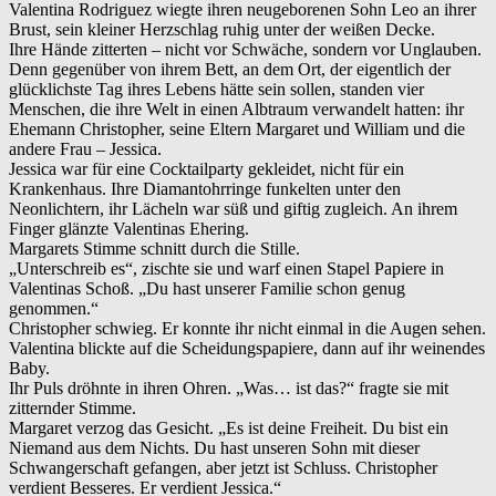
Valentina Rodriguez wiegte ihren neugeborenen Sohn Leo an ihrer
Brust, sein kleiner Herzschlag ruhig unter der weißen Decke.
Ihre Hände zitterten – nicht vor Schwäche, sondern vor Unglauben.
Denn gegenüber von ihrem Bett, an dem Ort, der eigentlich der
glücklichste Tag ihres Lebens hätte sein sollen, standen vier
Menschen, die ihre Welt in einen Albtraum verwandelt hatten: ihr
Ehemann Christopher, seine Eltern Margaret und William und die
andere Frau – Jessica.
Jessica war für eine Cocktailparty gekleidet, nicht für ein
Krankenhaus. Ihre Diamantohrringe funkelten unter den
Neonlichtern, ihr Lächeln war süß und giftig zugleich. An ihrem
Finger glänzte Valentinas Ehering.
Margarets Stimme schnitt durch die Stille.
„Unterschreib es“, zischte sie und warf einen Stapel Papiere in
Valentinas Schoß. „Du hast unserer Familie schon genug
genommen.“
Christopher schwieg. Er konnte ihr nicht einmal in die Augen sehen.
Valentina blickte auf die Scheidungspapiere, dann auf ihr weinendes
Baby.
Ihr Puls dröhnte in ihren Ohren. „Was… ist das?“ fragte sie mit
zitternder Stimme.
Margaret verzog das Gesicht. „Es ist deine Freiheit. Du bist ein
Niemand aus dem Nichts. Du hast unseren Sohn mit dieser
Schwangerschaft gefangen, aber jetzt ist Schluss. Christopher
verdient Besseres. Er verdient Jessica.“