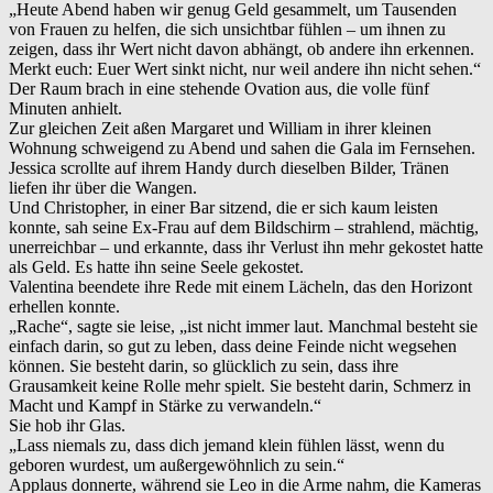
„Heute Abend haben wir genug Geld gesammelt, um Tausenden
von Frauen zu helfen, die sich unsichtbar fühlen – um ihnen zu
zeigen, dass ihr Wert nicht davon abhängt, ob andere ihn erkennen.
Merkt euch: Euer Wert sinkt nicht, nur weil andere ihn nicht sehen.“
Der Raum brach in eine stehende Ovation aus, die volle fünf
Minuten anhielt.
Zur gleichen Zeit aßen Margaret und William in ihrer kleinen
Wohnung schweigend zu Abend und sahen die Gala im Fernsehen.
Jessica scrollte auf ihrem Handy durch dieselben Bilder, Tränen
liefen ihr über die Wangen.
Und Christopher, in einer Bar sitzend, die er sich kaum leisten
konnte, sah seine Ex-Frau auf dem Bildschirm – strahlend, mächtig,
unerreichbar – und erkannte, dass ihr Verlust ihn mehr gekostet hatte
als Geld. Es hatte ihn seine Seele gekostet.
Valentina beendete ihre Rede mit einem Lächeln, das den Horizont
erhellen konnte.
„Rache“, sagte sie leise, „ist nicht immer laut. Manchmal besteht sie
einfach darin, so gut zu leben, dass deine Feinde nicht wegsehen
können. Sie besteht darin, so glücklich zu sein, dass ihre
Grausamkeit keine Rolle mehr spielt. Sie besteht darin, Schmerz in
Macht und Kampf in Stärke zu verwandeln.“
Sie hob ihr Glas.
„Lass niemals zu, dass dich jemand klein fühlen lässt, wenn du
geboren wurdest, um außergewöhnlich zu sein.“
Applaus donnerte, während sie Leo in die Arme nahm, die Kameras