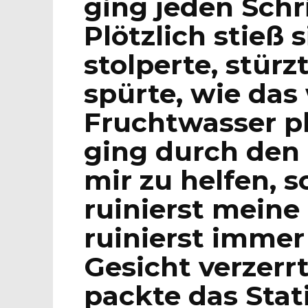
ging jeden Schri
Plötzlich stieß 
stolperte, stür
spürte, wie da
Fruchtwasser pl
ging durch den
mir zu helfen, s
ruinierst meine
ruinierst immer 
Gesicht verzerrt
packte das Stat