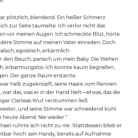
r.
ar plötzlich, blendend. Ein heißer Schmerz
h zur Seite taumelte. Ich verlor nicht das
en vor meinen Augen. Ich schmeckte Blut, hörte
ndere Stimme auf meinen Vater einreden. Doch
alisch, egoistisch, erbärmlich.
mir den Bauch, panisch um mein Baby. Die Wehen
sch, erbarmungslos. Ich konnte kaum begreifen,
gen. Der ganze Raum erstarrte.
tt war halb zugeknöpft, seine Haare vom Rennen
 war das, was er in der Hand hielt—etwas, das die
gar Clarissas Wut verstummen ließ.
wester, und seine Stimme war schneidend kühl.
ht heute Abend. Nie wieder.“
ael rührte sich nicht zu mir. Stattdessen blieb er
chtbar hoch: sein Handy, bereits auf Aufnahme