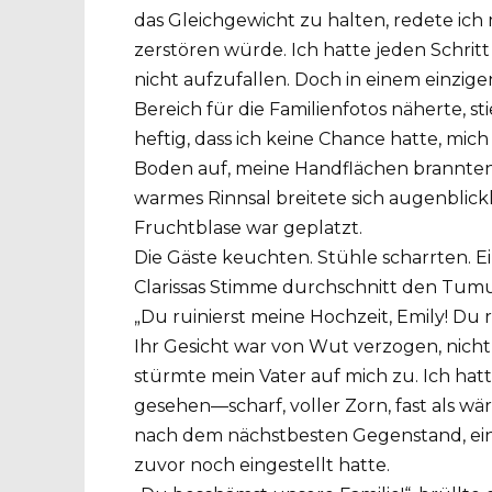
das Gleichgewicht zu halten, redete ich 
zerstören würde. Ich hatte jeden Schritt
nicht aufzufallen. Doch in einem einzige
Bereich für die Familienfotos näherte, s
heftig, dass ich keine Chance hatte, mi
Boden auf, meine Handflächen brannten,
warmes Rinnsal breitete sich augenblick
Fruchtblase war geplatzt.
Die Gäste keuchten. Stühle scharrten. E
Clarissas Stimme durchschnitt den Tumul
„Du ruinierst meine Hochzeit, Emily! Du r
Ihr Gesicht war von Wut verzogen, nicht
stürmte mein Vater auf mich zu. Ich hat
gesehen—scharf, voller Zorn, fast als wär
nach dem nächstbesten Gegenstand, ein
zuvor noch eingestellt hatte.