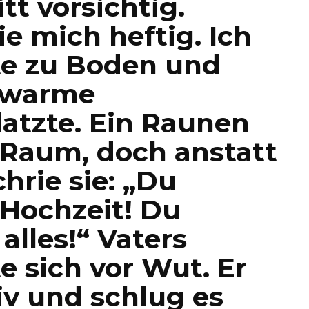
tt vorsichtig.
sie mich heftig. Ich
zte zu Boden und
s warme
atzte. Ein Raunen
 Raum, doch anstatt
chrie sie: „Du
 Hochzeit! Du
alles!“ Vaters
e sich vor Wut. Er
iv und schlug es