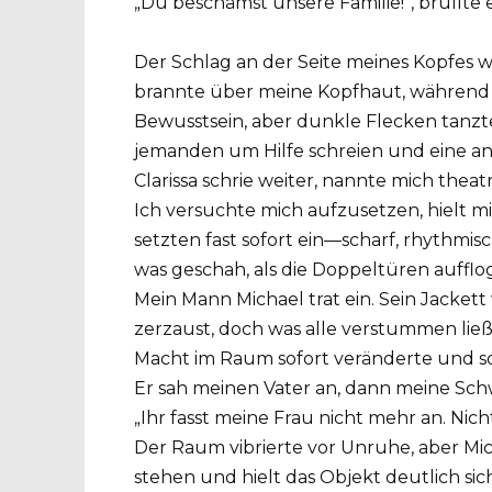
„Du beschämst unsere Familie!“, brüllte e
Der Schlag an der Seite meines Kopfes w
brannte über meine Kopfhaut, während ic
Bewusstsein, aber dunkle Flecken tanzt
jemanden um Hilfe schreien und eine a
Clarissa schrie weiter, nannte mich theatr
Ich versuchte mich aufzusetzen, hielt 
setzten fast sofort ein—scharf, rhythmi
was geschah, als die Doppeltüren aufflo
Mein Mann Michael trat ein. Sein Jacke
zerzaust, doch was alle verstummen ließ,
Macht im Raum sofort veränderte und so
Er sah meinen Vater an, dann meine Sch
„Ihr fasst meine Frau nicht mehr an. Nic
Der Raum vibrierte vor Unruhe, aber Mich
stehen und hielt das Objekt deutlich si