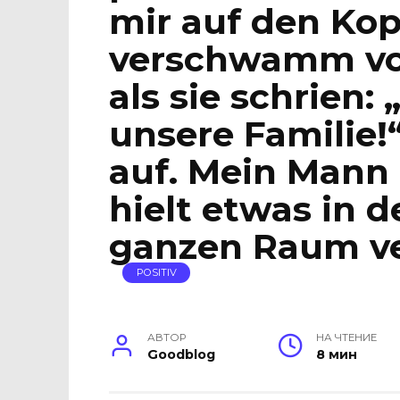
mir auf den Kop
verschwamm vo
als sie schrien
unsere Familie!
auf. Mein Mann 
hielt etwas in 
ganzen Raum ve
POSITIV
АВТОР
НА ЧТЕНИЕ
Goodblog
8 мин