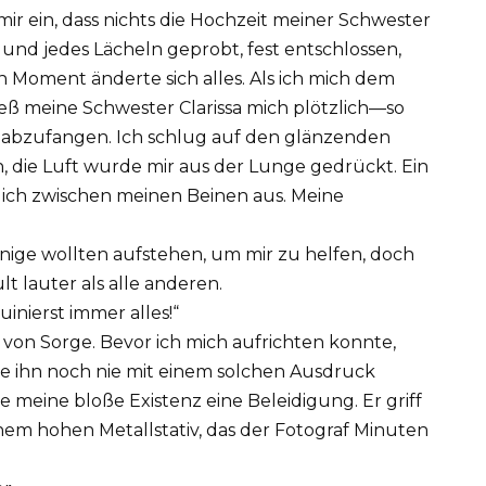
mir ein, dass nichts die Hochzeit meiner Schwester
 und jedes Lächeln geprobt, fest entschlossen,
n Moment änderte sich alles. Als ich mich dem
tieß meine Schwester Clarissa mich plötzlich—so
ch abzufangen. Ich schlug auf den glänzenden
 die Luft wurde mir aus der Lunge gedrückt. Ein
lich zwischen meinen Beinen aus. Meine
inige wollten aufstehen, um mir zu helfen, doch
t lauter als alle anderen.
uinierst immer alles!“
 von Sorge. Bevor ich mich aufrichten konnte,
te ihn noch nie mit einem solchen Ausdruck
e meine bloße Existenz eine Beleidigung. Er griff
em hohen Metallstativ, das der Fotograf Minuten