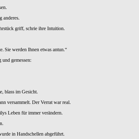
sen.
ig anderes.
ück griff, schrie ihre Intuition.
tte. Sie werden Ihnen etwas antun.“
ig und gemessen:
, blass im Gesicht.
nn versammelt. Der Verrat war real.
ilys Leben für immer verändern.
n.
urde in Handschellen abgeführt.