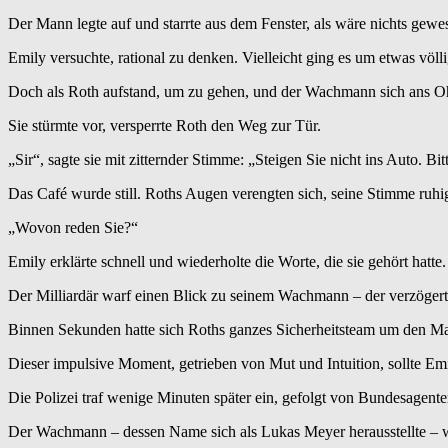
Der Mann legte auf und starrte aus dem Fenster, als wäre nichts gewe
Emily versuchte, rational zu denken. Vielleicht ging es um etwas völl
Doch als Roth aufstand, um zu gehen, und der Wachmann sich ans Ohrst
Sie stürmte vor, versperrte Roth den Weg zur Tür.
„Sir“, sagte sie mit zitternder Stimme: „Steigen Sie nicht ins Auto. Bi
Das Café wurde still. Roths Augen verengten sich, seine Stimme ruh
„Wovon reden Sie?“
Emily erklärte schnell und wiederholte die Worte, die sie gehört hatte.
Der Milliardär warf einen Blick zu seinem Wachmann – der verzögerte
Binnen Sekunden hatte sich Roths ganzes Sicherheitsteam um den Ma
Dieser impulsive Moment, getrieben von Mut und Intuition, sollte Em
Die Polizei traf wenige Minuten später ein, gefolgt von Bundesagente
Der Wachmann – dessen Name sich als Lukas Meyer herausstellte – w