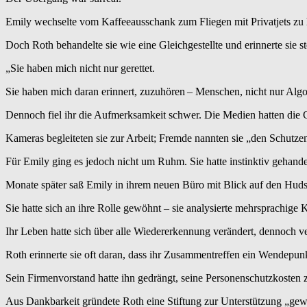
Emily wechselte vom Kaffee­ausschank zum Fliegen mit Privatjets zu
Doch Roth behandelte sie wie eine Gleichgestellte und erinnerte sie st
„Sie haben mich nicht nur gerettet.
Sie haben mich daran erinnert, zuzuhören – Menschen, nicht nur Alg
Dennoch fiel ihr die Aufmerksamkeit schwer. Die Medien hatten die G
Kameras begleiteten sie zur Arbeit; Fremde nannten sie „den Schutzen
Für Emily ging es jedoch nicht um Ruhm. Sie hatte instinktiv gehandel
Monate später saß Emily in ihrem neuen Büro mit Blick auf den Huds
Sie hatte sich an ihre Rolle gewöhnt – sie analysierte mehrsprachige
Ihr Leben hatte sich über alle Wieder­erkennung verändert, dennoch ve
Roth erinnerte sie oft daran, dass ihr Zusammentreffen ein Wendepun
Sein Firmen­vorstand hatte ihn gedrängt, seine Personenschutzkosten 
Aus Dankbarkeit gründete Roth eine Stiftung zur Unterstützung „gew