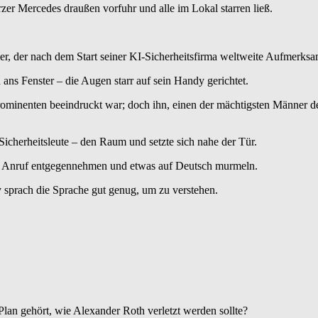
arzer Mercedes draußen vorfuhr und alle im Lokal starren ließ.
r, der nach dem Start seiner KI‑Sicherheitsfirma weltweite Aufmerksamk
in ans Fenster – die Augen starr auf sein Handy gerichtet.
rominenten beeindruckt war; doch ihn, einen der mächtigsten Männer des
icherheitsleute – den Raum und setzte sich nahe der Tür.
n Anruf entgegennehmen und etwas auf Deutsch murmeln.
y sprach die Sprache gut genug, um zu verstehen.
 Plan gehört, wie Alexander Roth verletzt werden sollte?