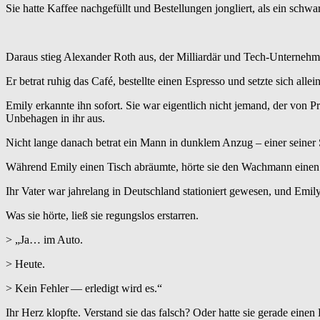
Sie hatte Kaffee nachgefüllt und Bestellungen jongliert, als ein schw
Daraus stieg Alexander Roth aus, der Milliardär und Tech‑Unternehme
Er betrat ruhig das Café, bestellte einen Espresso und setzte sich alle
Emily erkannte ihn sofort. Sie war eigentlich nicht jemand, der von P
Unbehagen in ihr aus.
Nicht lange danach betrat ein Mann in dunklem Anzug – einer seiner S
Während Emily einen Tisch abräumte, hörte sie den Wachmann eine
Ihr Vater war jahrelang in Deutschland stationiert gewesen, und Emil
Was sie hörte, ließ sie regungslos erstarren.
> „Ja… im Auto.
> Heute.
> Kein Fehler — erledigt wird es.“
Ihr Herz klopfte. Verstand sie das falsch? Oder hatte sie gerade einen