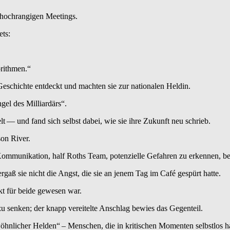
 hochrangigen Meetings.
ets:
orithmen.“
eschichte entdeckt und machten sie zur nationalen Heldin.
gel des Milliardärs“.
t — und fand sich selbst dabei, wie sie ihre Zukunft neu schrieb.
on River.
 Kommunikation, half Roths Team, potenzielle Gefahren zu erkennen, bev
rgaß sie nicht die Angst, die sie an jenem Tag im Café gespürt hatte.
kt für beide gewesen war.
zu senken; der knapp vereitelte Anschlag bewies das Gegenteil.
öhnlicher Helden“ – Menschen, die in kritischen Momenten selbstlos h