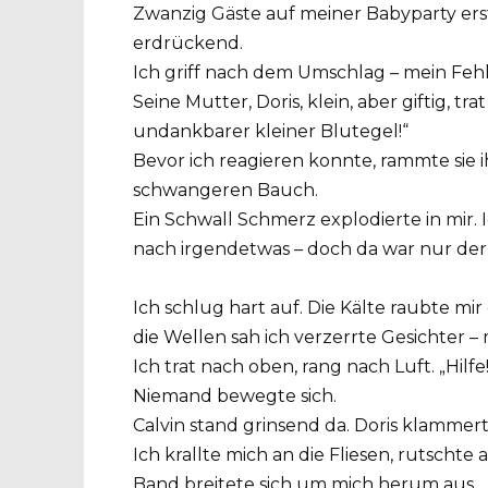
Zwanzig Gäste auf meiner Babyparty ers
erdrückend.
Ich griff nach dem Umschlag – mein Fehl
Seine Mutter, Doris, klein, aber giftig, t
undankbarer kleiner Blutegel!“
Bevor ich reagieren konnte, rammte sie 
schwangeren Bauch.
Ein Schwall Schmerz explodierte in mir. I
nach irgendetwas – doch da war nur der
Ich schlug hart auf. Die Kälte raubte m
die Wellen sah ich verzerrte Gesichter 
Ich trat nach oben, rang nach Luft. „Hilfe!“
Niemand bewegte sich.
Calvin stand grinsend da. Doris klammert
Ich krallte mich an die Fliesen, rutschte
Band breitete sich um mich herum aus.