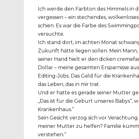
Ich werde den Farbton des Himmels in 
vergessen – ein stechendes, wolkenlose
schien. Es war die Farbe des Swimmingpo
versuchte.
Ich stand dort, im achten Monat schwang
Zukunft hätte liegen sollen. Mein Mann, 
seiner Hand hielt er den dicken creme
Dollar – meine gesamten Ersparnisse a
Editing-Jobs. Das Geld für die Krankenh
das Leben, das in mir trat.
Und er hatte es gerade seiner Mutter g
„Das ist für die Geburt unseres Babys“, wür
Krankenhaus.“
Sein Gesicht verzog sich vor Verachtung
meiner Mutter zu helfen? Familie kümmer
verstehen.“