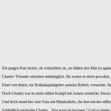
Ein junges Paar nickte, als wünschten sie, sie hätten den Mut zu appl
Charles’ Freunde rutschten unbehaglich. Sie waren es nicht gewohnt, 
Einer von ihnen, ein Risikokapitalgeber namens Robert, versuchte, d
Doch Charles war in einen stillen Kampf mit Amara verstrickt. Etwas
Und doch stand hier eine Frau mit Mindestlohn, die ihm mit der stille
Schließlich murmelte Charles: „Das wirst du bereuen.“ Und er drehte