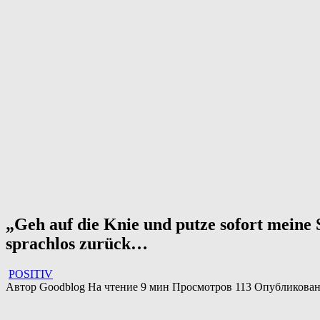
„Geh auf die Knie und putze sofort meine 
sprachlos zurück…
POSITIV
Автор
Goodblog
На чтение
9 мин
Просмотров
113
Опубликова