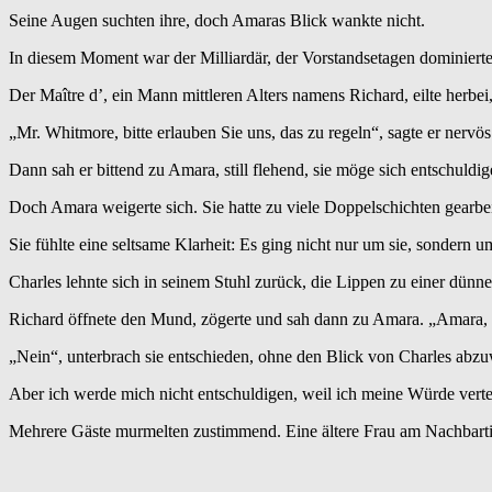
Seine Augen suchten ihre, doch Amaras Blick wankte nicht.
In diesem Moment war der Milliardär, der Vorstandsetagen dominierte
Der Maître d’, ein Mann mittleren Alters namens Richard, eilte herbei
„Mr. Whitmore, bitte erlauben Sie uns, das zu regeln“, sagte er nervös
Dann sah er bittend zu Amara, still flehend, sie möge sich entschuldig
Doch Amara weigerte sich. Sie hatte zu viele Doppelschichten gearbei
Sie fühlte eine seltsame Klarheit: Es ging nicht nur um sie, sondern
Charles lehnte sich in seinem Stuhl zurück, die Lippen zu einer dünnen
Richard öffnete den Mund, zögerte und sah dann zu Amara. „Amara, v
„Nein“, unterbrach sie entschieden, ohne den Blick von Charles abzuw
Aber ich werde mich nicht entschuldigen, weil ich meine Würde verte
Mehrere Gäste murmelten zustimmend. Eine ältere Frau am Nachbartisc