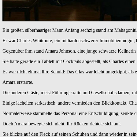
Ein großer, silberhaariger Mann Anfang sechzig stand am Mahagonitis
Er war Charles Whitmore, ein milliardenschwerer Immobilienmogul, be
Gegenüber ihm stand Amara Johnson, eine junge schwarze Kellnerin
Sie hatte gerade ein Tablett mit Cocktails abgestellt, als Charles eine
Es war nicht einmal ihre Schuld: Das Glas war leicht umgekippt, als e
Amara erstarrte.
Die anderen Gäste, meist Führungskräfte und Gesellschaftsdamen, rut
Einige lächelten sarkastisch, andere vermieden den Blickkontakt. Char
Normalerweise stammelte das Personal eine Entschuldigung, senkte de
Doch Amara bewegte sich nicht. Ihr Rücken richtete sich auf.
Sie blickte auf den Fleck auf seinen Schuhen und dann wieder in sei