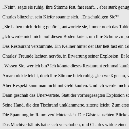
„Nein“, sagte sie ruhig, ihre Stimme fest, fast sanft… aber stark gen
Charles blinzelte, sein Kiefer spannte sich. „Entschuldigen Sie?“
„Sie haben mich richtig gehört“, antwortete sie, immer noch das Tablet
„Ich werde mich nicht auf diesen Boden knien, um Ihre Schuhe zu poli
Das Restaurant verstummte. Ein Kellner hinter der Bar ließ fast ein Gla
Charles’ Freunde lachten nervös, in Erwartung seiner Explosion. Er leh
„Wissen Sie, wer ich bin? Ich könnte dieses Restaurant zehnmal kaufen
Amara nickte leicht, doch ihre Stimme blieb ruhig. „Ich weiß genau, 
Aber Respekt kann man nicht mit Geld kaufen. Und ich werde mich 
Dann geschah das Unerwartete. Statt der vorhergesagten Explosion s
Seine Hand, die den Tischrand umklammerte, zitterte leicht. Zum erst
Die Spannung im Raum verdichtete sich. Die Gäste tauschten Blicke au
Das Machtverhältnis hatte sich verschoben, und Charles wirkte einen