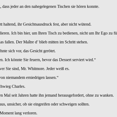
ug, dass jeder an den nahegelegenen Tischen sie hören konnte.
t haltend, ihr Gesichtsausdruck fest, aber nicht wütend.
eren. Ich bin hier, um Ihren Tisch zu bedienen, nicht um Ihr Ego zu fü
s fallen. Der Maître d’ blieb mitten im Schritt stehen.
nte sich vor, das Gesicht gerötet.
. Ich könnte Sie feuern, bevor das Dessert serviert wird.“
wer Sie sind, Mr. Whitmore. Jeder weiß es.
von niemandem erniedrigen lassen.“
chwieg Charles.
en Mal seit Jahren hatte ihn jemand herausgefordert, ohne zu wanken.
s, unsicher, ob sie eingreifen oder schweigen sollten.
 Moment lang verloren.