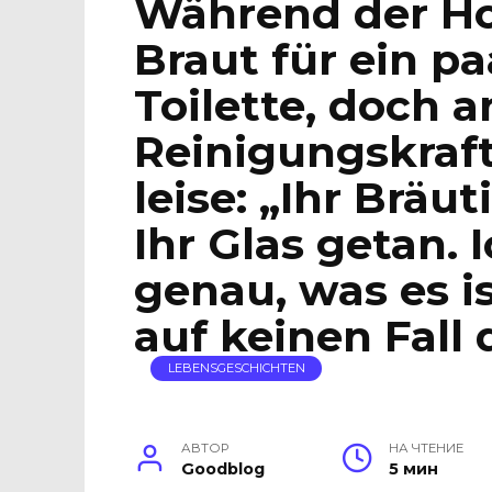
Während der Ho
Braut für ein p
Toilette, doch a
Reinigungskraft
leise: „Ihr Bräu
Ihr Glas getan. 
genau, was es is
auf keinen Fall 
LEBENSGESCHICHTEN
АВТОР
НА ЧТЕНИЕ
Goodblog
5 мин