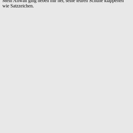
Mein Anwalt ging neben mir her, seine teuren Schuhe klapperten
wie Satzzeichen.