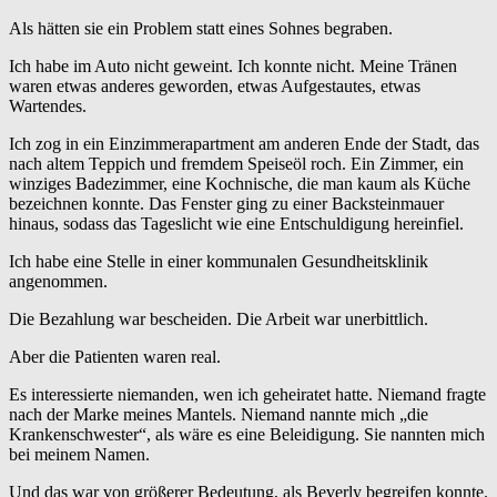
Als hätten sie ein Problem statt eines Sohnes begraben.
Ich habe im Auto nicht geweint. Ich konnte nicht. Meine Tränen
waren etwas anderes geworden, etwas Aufgestautes, etwas
Wartendes.
Ich zog in ein Einzimmerapartment am anderen Ende der Stadt, das
nach altem Teppich und fremdem Speiseöl roch. Ein Zimmer, ein
winziges Badezimmer, eine Kochnische, die man kaum als Küche
bezeichnen konnte. Das Fenster ging zu einer Backsteinmauer
hinaus, sodass das Tageslicht wie eine Entschuldigung hereinfiel.
Ich habe eine Stelle in einer kommunalen Gesundheitsklinik
angenommen.
Die Bezahlung war bescheiden. Die Arbeit war unerbittlich.
Aber die Patienten waren real.
Es interessierte niemanden, wen ich geheiratet hatte. Niemand fragte
nach der Marke meines Mantels. Niemand nannte mich „die
Krankenschwester“, als wäre es eine Beleidigung. Sie nannten mich
bei meinem Namen.
Und das war von größerer Bedeutung, als Beverly begreifen konnte.