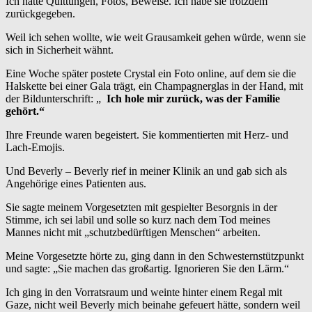
Ich hatte Quittungen, Fotos, Beweise. Ich habe sie trotzdem
zurückgegeben.
Weil ich sehen wollte, wie weit Grausamkeit gehen würde, wenn sie
sich in Sicherheit wähnt.
Eine Woche später postete Crystal ein Foto online, auf dem sie die
Halskette bei einer Gala trägt, ein Champagnerglas in der Hand, mit
der Bildunterschrift: „
Ich hole mir zurück, was der Familie
gehört.“
Ihre Freunde waren begeistert. Sie kommentierten mit Herz- und
Lach-Emojis.
Und Beverly – Beverly rief in meiner Klinik an und gab sich als
Angehörige eines Patienten aus.
Sie sagte meinem Vorgesetzten mit gespielter Besorgnis in der
Stimme, ich sei labil und solle so kurz nach dem Tod meines
Mannes nicht mit „schutzbedürftigen Menschen“ arbeiten.
Meine Vorgesetzte hörte zu, ging dann in den Schwesternstützpunkt
und sagte: „Sie machen das großartig. Ignorieren Sie den Lärm.“
Ich ging in den Vorratsraum und weinte hinter einem Regal mit
Gaze, nicht weil Beverly mich beinahe gefeuert hätte, sondern weil