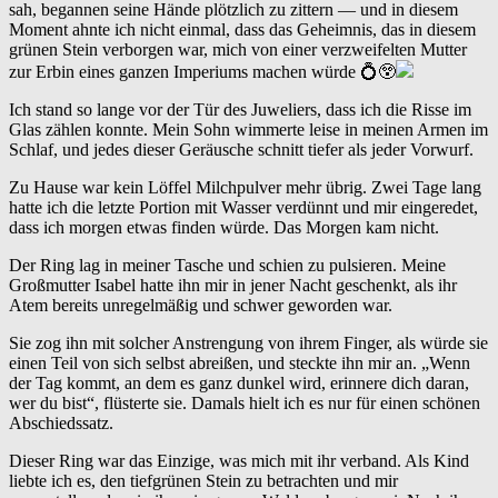
sah, begannen seine Hände plötzlich zu zittern — und in diesem
Moment ahnte ich nicht einmal, dass das Geheimnis, das in diesem
grünen Stein verborgen war, mich von einer verzweifelten Mutter
zur Erbin eines ganzen Imperiums machen würde 💍😲
Ich stand so lange vor der Tür des Juweliers, dass ich die Risse im
Glas zählen konnte. Mein Sohn wimmerte leise in meinen Armen im
Schlaf, und jedes dieser Geräusche schnitt tiefer als jeder Vorwurf.
Zu Hause war kein Löffel Milchpulver mehr übrig. Zwei Tage lang
hatte ich die letzte Portion mit Wasser verdünnt und mir eingeredet,
dass ich morgen etwas finden würde. Das Morgen kam nicht.
Der Ring lag in meiner Tasche und schien zu pulsieren. Meine
Großmutter Isabel hatte ihn mir in jener Nacht geschenkt, als ihr
Atem bereits unregelmäßig und schwer geworden war.
Sie zog ihn mit solcher Anstrengung von ihrem Finger, als würde sie
einen Teil von sich selbst abreißen, und steckte ihn mir an. „Wenn
der Tag kommt, an dem es ganz dunkel wird, erinnere dich daran,
wer du bist“, flüsterte sie. Damals hielt ich es nur für einen schönen
Abschiedssatz.
Dieser Ring war das Einzige, was mich mit ihr verband. Als Kind
liebte ich es, den tiefgrünen Stein zu betrachten und mir