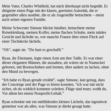
Mein Vater, Charles Whitfield, hat mich überhaupt nicht begrüßt. Er
dirigierte einen Page mit der klaren, gereizten Autorität, die er
gegenüber allen ausübte, die er als Angestellte betrachtete – meist
auch seiner eigenen Familie.
Meine Schwester Simone blickte hinüber, betrachtete meine
Reisekleidung, meinen Koffer, meine flachen Schuhe, mein müdes
Gesicht und lächelte so, wie manche Frauen über einen Fleck auf
einer Tischdecke lächeln.
“Oh”, sagte sie. “Du hast es geschafft.”
Ryan, ihr Ehemann, legte einen Arm um ihre Taille. Er war einer
dieser eleganten Männer, die aussahen, als wären sie in Nantucket
geboren, mit Bootsschuhen und lernten, über andere zu lachen, ohne
den Mund zu bewegen.
“Ich habe es Ryan gerade erzählt”, sagte Simone, laut genug, dass
der Concierge und der Page es hören konnten, “ich war mir nicht
sicher, ob du wirklich kommen würdest. Flüge sind teuer, weißt du.
Vor allem bei einem Nonprofit-Gehalt.”
Ryan schenkte mir ein mitfühlendes kleines Lächeln, das irgendwie
gemeiner war als alles, was Simone je direkt gesagt hatte.