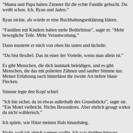
“Mama und Papa haben Zimmer für die echte Familie gebucht. Du
weißt schon. Ich, Ryan und Jaden.”
Ryan nickte, als würde er eine Buchhaltungserklärung klären.
“Familien mit Kindern haben mehr Bedürfnisse”, sagte er. “Mehr
bewegliche Teile. Mehr Verantwortung.”
Dann musterte er mich von oben bis unten und lächelte.
“Du bist flexibel. Das ist einer der Vorteile, wenn man allein ist.”
Es gibt Menschen, die dich lautstark beleidigen, und es gibt
Menschen, die das mit polierten Zähnen und sanfter Stimme tun.
Meiner Erfahrung nach hinterlässt die zweite Art tiefere blaue
Flecken.
Simone legte den Kopf schief.
“Ich bin sicher, da ist etwas außerhalb des Grundstücks”, sagte sie.
“Ein Motel vielleicht. Nichts Besonderes. Aber ehrlich gesagt wirkst
du nicht wählerisch.”
Ich spürte, wie Hitze meinen Hals hinaufstieg.
Nicht, weil ich gleich weinen wollte. Ich war darüber hinweg.