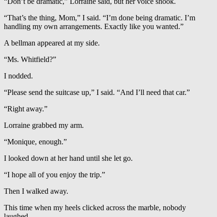
“Don’t be dramatic,” Lorraine said, but her voice shook.
“That’s the thing, Mom,” I said. “I’m done being dramatic. I’m
handling my own arrangements. Exactly like you wanted.”
A bellman appeared at my side.
“Ms. Whitfield?”
I nodded.
“Please send the suitcase up,” I said. “And I’ll need that car.”
“Right away.”
Lorraine grabbed my arm.
“Monique, enough.”
I looked down at her hand until she let go.
“I hope all of you enjoy the trip.”
Then I walked away.
This time when my heels clicked across the marble, nobody
laughed.