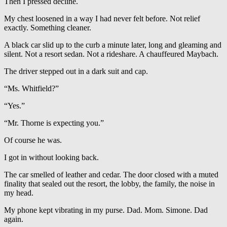
Then I pressed decline.
My chest loosened in a way I had never felt before. Not relief
exactly. Something cleaner.
A black car slid up to the curb a minute later, long and gleaming and
silent. Not a resort sedan. Not a rideshare. A chauffeured Maybach.
The driver stepped out in a dark suit and cap.
“Ms. Whitfield?”
“Yes.”
“Mr. Thorne is expecting you.”
Of course he was.
I got in without looking back.
The car smelled of leather and cedar. The door closed with a muted
finality that sealed out the resort, the lobby, the family, the noise in
my head.
My phone kept vibrating in my purse. Dad. Mom. Simone. Dad
again.