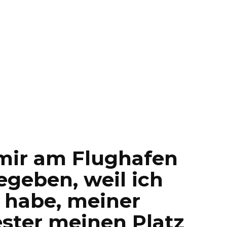
 mir am Flughafen
egeben, weil ich
 habe, meiner
ster meinen Platz