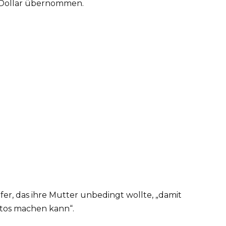
n Dollar übernommen.
er, das ihre Mutter unbedingt wollte, „damit
otos machen kann“.