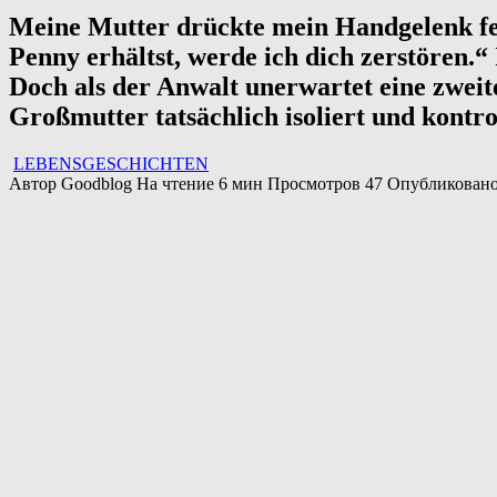
Meine Mutter drückte mein Handgelenk fes
Penny erhältst, werde ich dich zerstören.“
Doch als der Anwalt unerwartet eine zweite
Großmutter tatsächlich isoliert und kontr
LEBENSGESCHICHTEN
Автор
Goodblog
На чтение
6 мин
Просмотров
47
Опубликован