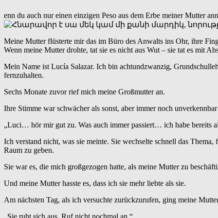
enn du auch nur einen einzigen Peso aus dem Erbe meiner Mutter ann
Meine Mutter flüsterte mir das im Büro des Anwalts ins Ohr, ihre Fin
Wenn meine Mutter drohte, tat sie es nicht aus Wut – sie tat es mit Abs
Mein Name ist Lucía Salazar. Ich bin achtundzwanzig, Grundschulleh
fernzuhalten.
Sechs Monate zuvor rief mich meine Großmutter an.
Ihre Stimme war schwächer als sonst, aber immer noch unverkennbar 
„Luci… hör mir gut zu. Was auch immer passiert… ich habe bereits all
Ich verstand nicht, was sie meinte. Sie wechselte schnell das Thema,
Raum zu geben.
Sie war es, die mich großgezogen hatte, als meine Mutter zu beschäfti
Und meine Mutter hasste es, dass ich sie mehr liebte als sie.
Am nächsten Tag, als ich versuchte zurückzurufen, ging meine Mutter
„Sie ruht sich aus. Ruf nicht nochmal an.“