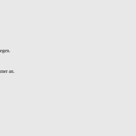
legen.
mmer an.