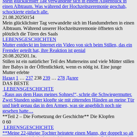
Mein glücklichster Tag verwandelte sich in einem Augenblick in
einen Albtraum. Was während der Hochzeitszeremonie geschah,
schockierte einfach alle.
21.08.2025
0
154
Mein glücklichster Tag verwandelte sich im Handumdrehen in einen
Albtraum. Während unserer Hochzeitszeremonie öffneten sich
plötzlich die Türen des Saals
LEBENSGESCHICHTEN
Mutter entdeckt im Internet ein Video von sich beim Stillen, das ein
Fremder geteilt hat, ihre Reaktion ist genial
20.08.2025
0
1.1к.
Stillen ist ein natürlicher Teil des Mutterseins und viele Mütter stillen
ihre Babys in der Öffentlichkeit, wenn es nötig ist. Eine junge
Mutter erlebte
Пагинация
Назад
1
…
237
238
239
…
278
Далее
записей
DAS BESTE
LEBENSGESCHICHTE
„Raus aus dem Haus meines Sohnes!“, schrie die Schwiegermutter.
Zwei Stunden später klopfte sie mit zitternden Händen an meine Tür
und hielt genau das in den Armen, was sie angeblich noch nie
gesehen hatte…
**Teil 2 – Die Fortsetzung der Geschichte** Die Klopfen
0
60
LEBENSGESCHICHTE
**Meine 22-jährige Tochter heiratete einen Mann, der doppelt so alt