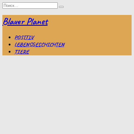
Перейти
Search
к
for:
содержанию
Blauer Planet
POSITIV
LEBENSGESCHICHTEN
TIERE