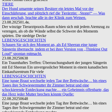
TIERE
Der Hund umarmte seinen Besitzer ein letztes Mal vor der
Einschläferung, und plötzlich rief die Tierärztin: „Stopp!“ — Was
dann geschah, brachte alle in der Klinik zum Weinen.
23.08.2025
0
1.4к.
Der winzige Tierarztpraxis-Raum schien sich mit jedem Atemzug zu
verengen, als ob die Wände selbst die Schwere des Moments
spürten. Die niedrige Decke
LEBENSGESCHICHTEN
Schauen Sie sich den Moment an, als Ed Sheeran eine junge
Sängerin überrascht, indem er bei ihrer Version von „Thinking Out
Loud“ spontan mitmacht.
23.08.2025
0
638
Ein Traumhaftes Treffen: Überraschungsduett der jungen Sängerin
mit Ed Sheeran Ein unvergesslicher Moment in einem kanadischen
Einkaufszentrum Für viele
LEBENSGESCHICHTEN
Eine junge Braut wechselte jeden Tag ihre Bettwäsche… bis eines
Tages ihre Schwiegermutter ihr Zimmer betrat und eine
schockierende Entdeckung machte… ein Geheimnis offenbarte, das
das Herz jeder Mutter brechen könnte Quelle:
22.08.2025
0
648
Eine junge Braut wechselte jeden Tag ihre Bettwäsche… bis eines
Tages ihre Schwiegermutter ihr Zimmer betrat und eine