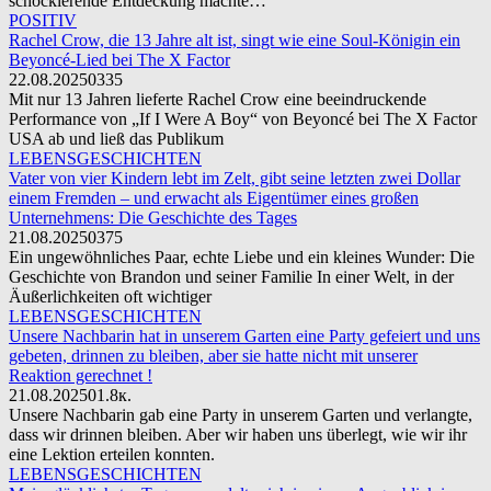
schockierende Entdeckung machte…
POSITIV
Rachel Crow, die 13 Jahre alt ist, singt wie eine Soul-Königin ein
Beyoncé-Lied bei The X Factor
22.08.2025
0
335
Mit nur 13 Jahren lieferte Rachel Crow eine beeindruckende
Performance von „If I Were A Boy“ von Beyoncé bei The X Factor
USA ab und ließ das Publikum
LEBENSGESCHICHTEN
Vater von vier Kindern lebt im Zelt, gibt seine letzten zwei Dollar
einem Fremden – und erwacht als Eigentümer eines großen
Unternehmens: Die Geschichte des Tages
21.08.2025
0
375
Ein ungewöhnliches Paar, echte Liebe und ein kleines Wunder: Die
Geschichte von Brandon und seiner Familie In einer Welt, in der
Äußerlichkeiten oft wichtiger
LEBENSGESCHICHTEN
Unsere Nachbarin hat in unserem Garten eine Party gefeiert und uns
gebeten, drinnen zu bleiben, aber sie hatte nicht mit unserer
Reaktion gerechnet !
21.08.2025
0
1.8к.
Unsere Nachbarin gab eine Party in unserem Garten und verlangte,
dass wir drinnen bleiben. Aber wir haben uns überlegt, wie wir ihr
eine Lektion erteilen konnten.
LEBENSGESCHICHTEN