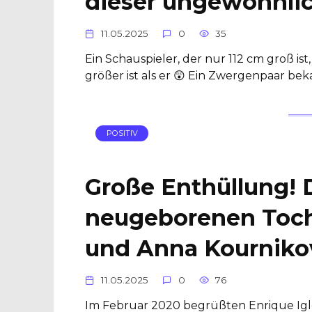
dieser ungewöhnlic
11.05.2025
0
35
Ein Schauspieler, der nur 112 cm groß ist
größer ist als er 😲 Ein Zwergenpaar be
POSITIV
Große Enthüllung! 
neugeborenen Tocht
und Anna Kourniko
11.05.2025
0
76
Im Februar 2020 begrüßten Enrique Igles