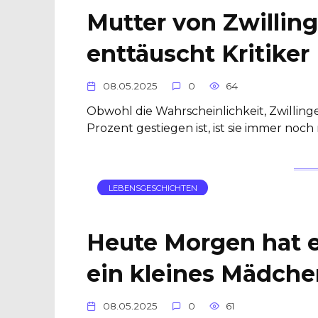
Mutter von Zwilli
enttäuscht Kritiker
08.05.2025
0
64
Obwohl die Wahrscheinlichkeit, Zwillin
Prozent gestiegen ist, ist sie immer noch 
LEBENSGESCHICHTEN
Heute Morgen hat e
ein kleines Mädchen
08.05.2025
0
61