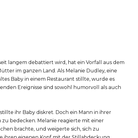
seit langem debattiert wird, hat ein Vorfall aus dem
ütter im ganzen Land. Als Melanie Dudley, eine
ltes Baby in einem Restaurant stillte, wurde es
enden Ereignisse sind sowohl humorvoll als auch
illte ihr Baby diskret. Doch ein Mann in ihrer
h zu bedecken. Melanie reagierte mit einer
hen brachte, und weigerte sich, sich zu
sie ihren eigenen Kopf mit der Stillabdeckung