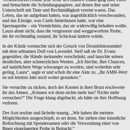
und betrachtete die Scheidungspapiere, auf denen ihre und seine
Unterschrift mit Tinte und Rechtmäßigkeit vereint waren. Das
Leben, das sie aufgebaut hatten, war augenblicklich verschwunden,
und das Einzige, was Curtis hinterlassen hatte, war eine
Spermaprobe – ein Vermächtnis, das sie widerwillig behalten wollte.
Laura ahnte nicht, dass die vergessene und weggeworfene Probe,
die ihr rechtmäßig zustand, ihr Schicksal ändern würde.
In der Klinik vermischte sich der Geruch von Desinfektionsmittel
mit dem seltsamen Duft von Lavendel. Steif saß sie Dr. Evans
gegenüber, die Hände ineinander verschränkt, und lauschte seinen
deutlichen, aber schmerzlichen Worten. „Ich fürchte, Ihre Chancen,
auf natürlichem Wege schwanger zu werden, sind weiterhin sehr
gering, Laura“, sagte er und schob ihr eine Akte zu. „Ihr AMH-Wert
ist seit letztem Jahr noch weiter gesunken.“
Sie versuchte zu nicken, doch der Knoten in ihrer Brust erschwerte
ihr das Atmen. „Können wir denn nichts mehr tun? Nichts mehr
versuchen?“ Die Frage klang abgehackt, als hätte sie ihre Hoffnung
verloren.
Der Arzt seufzte und lächelte traurig. „Wir haben die meisten
Möglichkeiten ausgeschöpft, es sei denn, Sie ziehen eine künstliche
Befruchtung mit Spendersamen oder die Verwendung einer von
Ihnen eingelagerten Probe in Betracht.“