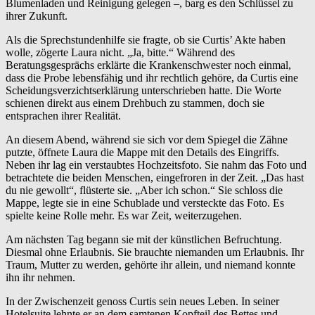
Blumenladen und Reinigung gelegen –, barg es den Schlüssel zu
ihrer Zukunft.
Als die Sprechstundenhilfe sie fragte, ob sie Curtis’ Akte haben
wolle, zögerte Laura nicht. „Ja, bitte.“ Während des
Beratungsgesprächs erklärte die Krankenschwester noch einmal,
dass die Probe lebensfähig und ihr rechtlich gehöre, da Curtis eine
Scheidungsverzichtserklärung unterschrieben hatte. Die Worte
schienen direkt aus einem Drehbuch zu stammen, doch sie
entsprachen ihrer Realität.
An diesem Abend, während sie sich vor dem Spiegel die Zähne
putzte, öffnete Laura die Mappe mit den Details des Eingriffs.
Neben ihr lag ein verstaubtes Hochzeitsfoto. Sie nahm das Foto und
betrachtete die beiden Menschen, eingefroren in der Zeit. „Das hast
du nie gewollt“, flüsterte sie. „Aber ich schon.“ Sie schloss die
Mappe, legte sie in eine Schublade und versteckte das Foto. Es
spielte keine Rolle mehr. Es war Zeit, weiterzugehen.
Am nächsten Tag begann sie mit der künstlichen Befruchtung.
Diesmal ohne Erlaubnis. Sie brauchte niemanden um Erlaubnis. Ihr
Traum, Mutter zu werden, gehörte ihr allein, und niemand konnte
ihn ihr nehmen.
In der Zwischenzeit genoss Curtis sein neues Leben. In seiner
Hotelsuite lehnte er an dem samtenen Kopfteil des Bettes und