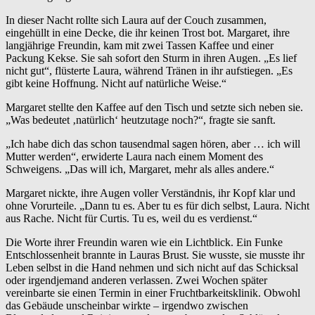
In dieser Nacht rollte sich Laura auf der Couch zusammen,
eingehüllt in eine Decke, die ihr keinen Trost bot. Margaret, ihre
langjährige Freundin, kam mit zwei Tassen Kaffee und einer
Packung Kekse. Sie sah sofort den Sturm in ihren Augen. „Es lief
nicht gut“, flüsterte Laura, während Tränen in ihr aufstiegen. „Es
gibt keine Hoffnung. Nicht auf natürliche Weise.“
Margaret stellte den Kaffee auf den Tisch und setzte sich neben sie.
„Was bedeutet ‚natürlich‘ heutzutage noch?“, fragte sie sanft.
„Ich habe dich das schon tausendmal sagen hören, aber … ich will
Mutter werden“, erwiderte Laura nach einem Moment des
Schweigens. „Das will ich, Margaret, mehr als alles andere.“
Margaret nickte, ihre Augen voller Verständnis, ihr Kopf klar und
ohne Vorurteile. „Dann tu es. Aber tu es für dich selbst, Laura. Nicht
aus Rache. Nicht für Curtis. Tu es, weil du es verdienst.“
Die Worte ihrer Freundin waren wie ein Lichtblick. Ein Funke
Entschlossenheit brannte in Lauras Brust. Sie wusste, sie musste ihr
Leben selbst in die Hand nehmen und sich nicht auf das Schicksal
oder irgendjemand anderen verlassen. Zwei Wochen später
vereinbarte sie einen Termin in einer Fruchtbarkeitsklinik. Obwohl
das Gebäude unscheinbar wirkte – irgendwo zwischen