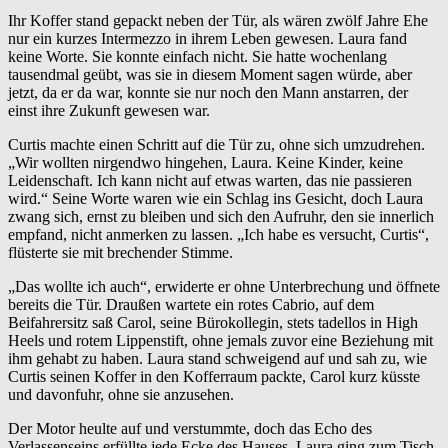
Ihr Koffer stand gepackt neben der Tür, als wären zwölf Jahre Ehe
nur ein kurzes Intermezzo in ihrem Leben gewesen. Laura fand
keine Worte. Sie konnte einfach nicht. Sie hatte wochenlang
tausendmal geübt, was sie in diesem Moment sagen würde, aber
jetzt, da er da war, konnte sie nur noch den Mann anstarren, der
einst ihre Zukunft gewesen war.
Curtis machte einen Schritt auf die Tür zu, ohne sich umzudrehen.
„Wir wollten nirgendwo hingehen, Laura. Keine Kinder, keine
Leidenschaft. Ich kann nicht auf etwas warten, das nie passieren
wird.“ Seine Worte waren wie ein Schlag ins Gesicht, doch Laura
zwang sich, ernst zu bleiben und sich den Aufruhr, den sie innerlich
empfand, nicht anmerken zu lassen. „Ich habe es versucht, Curtis“,
flüsterte sie mit brechender Stimme.
„Das wollte ich auch“, erwiderte er ohne Unterbrechung und öffnete
bereits die Tür. Draußen wartete ein rotes Cabrio, auf dem
Beifahrersitz saß Carol, seine Bürokollegin, stets tadellos in High
Heels und rotem Lippenstift, ohne jemals zuvor eine Beziehung mit
ihm gehabt zu haben. Laura stand schweigend auf und sah zu, wie
Curtis seinen Koffer in den Kofferraum packte, Carol kurz küsste
und davonfuhr, ohne sie anzusehen.
Der Motor heulte auf und verstummte, doch das Echo des
Verlassenseins erfüllte jede Ecke des Hauses. Laura ging zum Tisch