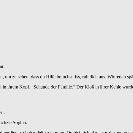
nt.
 um zu sehen, dass du Hilfe brauchst. Iss, ruh dich aus. Wir reden spä
n in ihrem Kopf. „Schande der Familie.“ Der Kloß in ihrer Kehle wurde z
en.
luchzte Sophia.
 verdient so behandelt zu werden. Du bist nicht das, was die anderen 