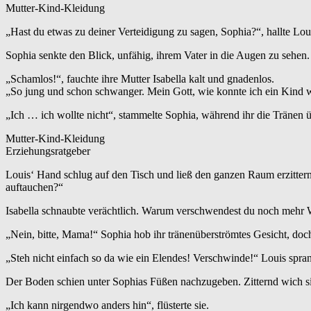
Mutter-Kind-Kleidung
„Hast du etwas zu deiner Verteidigung zu sagen, Sophia?“, hallte Lou
Sophia senkte den Blick, unfähig, ihrem Vater in die Augen zu sehen
„Schamlos!“, fauchte ihre Mutter Isabella kalt und gnadenlos.
„So jung und schon schwanger. Mein Gott, wie konnte ich ein Kind w
„Ich … ich wollte nicht“, stammelte Sophia, während ihr die Tränen 
Mutter-Kind-Kleidung
Erziehungsratgeber
Louis‘ Hand schlug auf den Tisch und ließ den ganzen Raum erzittern
auftauchen?“
Isabella schnaubte verächtlich. Warum verschwendest du noch mehr Wor
„Nein, bitte, Mama!“ Sophia hob ihr tränenüberströmtes Gesicht, doch 
„Steh nicht einfach so da wie ein Elendes! Verschwinde!“ Louis spran
Der Boden schien unter Sophias Füßen nachzugeben. Zitternd wich si
„Ich kann nirgendwo anders hin“, flüsterte sie.