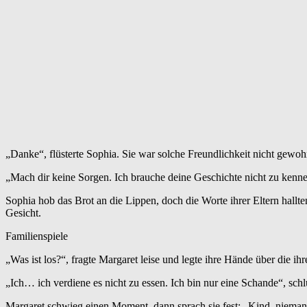
„Danke“, flüsterte Sophia. Sie war solche Freundlichkeit nicht gewoh
„Mach dir keine Sorgen. Ich brauche deine Geschichte nicht zu kennen,
Sophia hob das Brot an die Lippen, doch die Worte ihrer Eltern hallte
Gesicht.
Familienspiele
„Was ist los?“, fragte Margaret leise und legte ihre Hände über die ihr
„Ich… ich verdiene es nicht zu essen. Ich bin nur eine Schande“, sch
Margaret schwieg einen Moment, dann sprach sie fest: „Kind, niemand