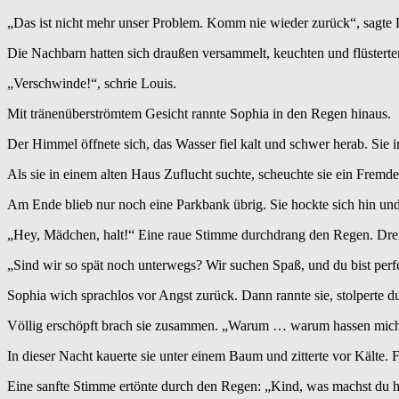
„Das ist nicht mehr unser Problem. Komm nie wieder zurück“, sagte L
Die Nachbarn hatten sich draußen versammelt, keuchten und flüsterte
„Verschwinde!“, schrie Louis.
Mit tränenüberströmtem Gesicht rannte Sophia in den Regen hinaus.
Der Himmel öffnete sich, das Wasser fiel kalt und schwer herab. Sie ir
Als sie in einem alten Haus Zuflucht suchte, scheuchte sie ein Fremde
Am Ende blieb nur noch eine Parkbank übrig. Sie hockte sich hin un
„Hey, Mädchen, halt!“ Eine raue Stimme durchdrang den Regen. Drei G
„Sind wir so spät noch unterwegs? Wir suchen Spaß, und du bist perfe
Sophia wich sprachlos vor Angst zurück. Dann rannte sie, stolperte d
Völlig erschöpft brach sie zusammen. „Warum … warum hassen mich al
In dieser Nacht kauerte sie unter einem Baum und zitterte vor Kälte. 
Eine sanfte Stimme ertönte durch den Regen: „Kind, was machst du h