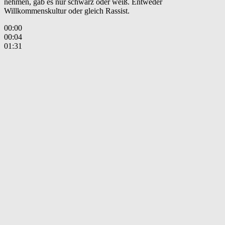
nehmen, gab es nur schwarz oder weiß. Entweder
Willkommenskultur oder gleich Rassist.
00:00
00:04
01:31