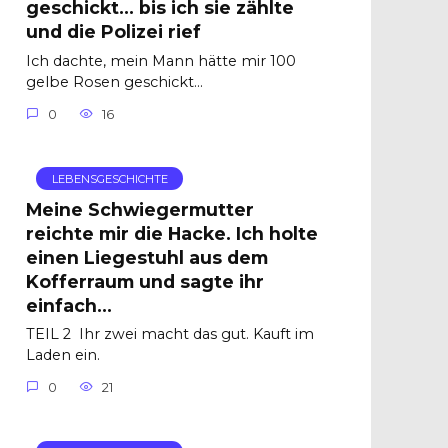
geschickt… bis ich sie zählte
und die Polizei rief
Ich dachte, mein Mann hätte mir 100
gelbe Rosen geschickt…
0
16
LEBENSGESCHICHTE
Meine Schwiegermutter
reichte mir die Hacke. Ich holte
einen Liegestuhl aus dem
Kofferraum und sagte ihr
einfach…
TEIL 2 Ihr zwei macht das gut. Kauft im
Laden ein.
0
21