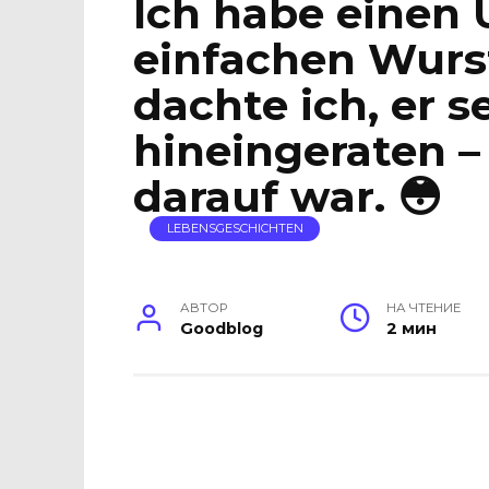
Ich habe einen 
einfachen Wurs
dachte ich, er s
hineingeraten – 
darauf war. 😳
LEBENSGESCHICHTEN
АВТОР
НА ЧТЕНИЕ
Goodblog
2 мин