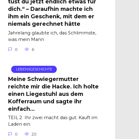
tust du jetzt endlich etwas für
dich.“ – Daraufhin machte ich
ihm ein Geschenk, mit dem er
niemals gerechnet hätte
Jahrelang glaubte ich, das Schlimmste,
was mein Mann
0
6
LEBENSGESCHICHTE
Meine Schwiegermutter
reichte mir die Hacke. Ich holte
einen Liegestuhl aus dem
Kofferraum und sagte ihr
einfach…
TEIL 2 Ihr zwei macht das gut. Kauft im
Laden ein.
0
20