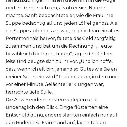
herauszubringen.
Tränen traten ihm in die Augen,
und er drehte sich um, als ob er sich Notizen
machte.
Sanft beobachtete er, wie die Frau ihre
Suppe bedächtig aß und jeden Löffel genoss.
Als
die Suppe aufgegessen war, zog die Frau ein altes
Portemonnaie hervor, faltete das Geld sorgfältig
zusammen und bat um die Rechnung.
„Heute
bezahle ich für Ihren Traum“, sagte der Kellner
leise und beugte sich zu ihr vor.
„Und ich hoffe,
dass, wenn ich alt bin, jemand so Gutes wie Sie an
meiner Seite sein wird.“
In dem Raum, in dem noch
vor einer Minute Gelächter erklungen war,
herrschte tiefe Stille.
Die Anwesenden senkten verlegen und
unbehaglich den Blick.
Einige flüsterten eine
Entschuldigung, andere starrten einfach nur auf
den Boden.
Die Frau stand auf, lächelte den