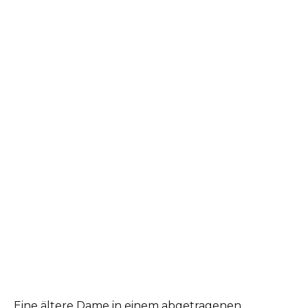
Eine ältere Dame in einem abgetragenen,