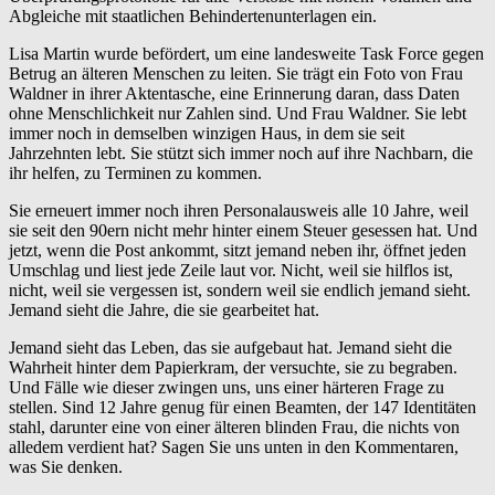
Abgleiche mit staatlichen Behindertenunterlagen ein.
Lisa Martin wurde befördert, um eine landesweite Task Force gegen
Betrug an älteren Menschen zu leiten. Sie trägt ein Foto von Frau
Waldner in ihrer Aktentasche, eine Erinnerung daran, dass Daten
ohne Menschlichkeit nur Zahlen sind. Und Frau Waldner. Sie lebt
immer noch in demselben winzigen Haus, in dem sie seit
Jahrzehnten lebt. Sie stützt sich immer noch auf ihre Nachbarn, die
ihr helfen, zu Terminen zu kommen.
Sie erneuert immer noch ihren Personalausweis alle 10 Jahre, weil
sie seit den 90ern nicht mehr hinter einem Steuer gesessen hat. Und
jetzt, wenn die Post ankommt, sitzt jemand neben ihr, öffnet jeden
Umschlag und liest jede Zeile laut vor. Nicht, weil sie hilflos ist,
nicht, weil sie vergessen ist, sondern weil sie endlich jemand sieht.
Jemand sieht die Jahre, die sie gearbeitet hat.
Jemand sieht das Leben, das sie aufgebaut hat. Jemand sieht die
Wahrheit hinter dem Papierkram, der versuchte, sie zu begraben.
Und Fälle wie dieser zwingen uns, uns einer härteren Frage zu
stellen. Sind 12 Jahre genug für einen Beamten, der 147 Identitäten
stahl, darunter eine von einer älteren blinden Frau, die nichts von
alledem verdient hat? Sagen Sie uns unten in den Kommentaren,
was Sie denken.