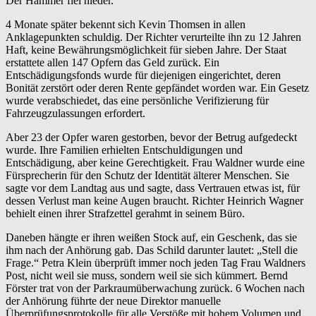
Der Hammer fiel nieder.
4 Monate später bekennt sich Kevin Thomsen in allen
Anklagepunkten schuldig. Der Richter verurteilte ihn zu 12 Jahren
Haft, keine Bewährungsmöglichkeit für sieben Jahre. Der Staat
erstattete allen 147 Opfern das Geld zurück. Ein
Entschädigungsfonds wurde für diejenigen eingerichtet, deren
Bonität zerstört oder deren Rente gepfändet worden war. Ein Gesetz
wurde verabschiedet, das eine persönliche Verifizierung für
Fahrzeugzulassungen erfordert.
Aber 23 der Opfer waren gestorben, bevor der Betrug aufgedeckt
wurde. Ihre Familien erhielten Entschuldigungen und
Entschädigung, aber keine Gerechtigkeit. Frau Waldner wurde eine
Fürsprecherin für den Schutz der Identität älterer Menschen. Sie
sagte vor dem Landtag aus und sagte, dass Vertrauen etwas ist, für
dessen Verlust man keine Augen braucht. Richter Heinrich Wagner
behielt einen ihrer Strafzettel gerahmt in seinem Büro.
Daneben hängte er ihren weißen Stock auf, ein Geschenk, das sie
ihm nach der Anhörung gab. Das Schild darunter lautet: „Stell die
Frage.“ Petra Klein überprüft immer noch jeden Tag Frau Waldners
Post, nicht weil sie muss, sondern weil sie sich kümmert. Bernd
Förster trat von der Parkraumüberwachung zurück. 6 Wochen nach
der Anhörung führte der neue Direktor manuelle
Überprüfungsprotokolle für alle Verstöße mit hohem Volumen und