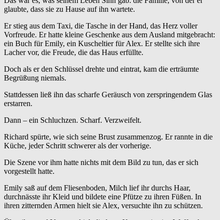
Das war es, was seinem Leben Sinn gab: die Familie, von der er
glaubte, dass sie zu Hause auf ihn wartete.
Er stieg aus dem Taxi, die Tasche in der Hand, das Herz voller
Vorfreude. Er hatte kleine Geschenke aus dem Ausland mitgebracht:
ein Buch für Emily, ein Kuscheltier für Alex. Er stellte sich ihre
Lacher vor, die Freude, die das Haus erfüllte.
Doch als er den Schlüssel drehte und eintrat, kam die erträumte
Begrüßung niemals.
Stattdessen ließ ihn das scharfe Geräusch von zerspringendem Glas
erstarren.
Dann – ein Schluchzen. Scharf. Verzweifelt.
Richard spürte, wie sich seine Brust zusammenzog. Er rannte in die
Küche, jeder Schritt schwerer als der vorherige.
Die Szene vor ihm hatte nichts mit dem Bild zu tun, das er sich
vorgestellt hatte.
Emily saß auf dem Fliesenboden, Milch lief ihr durchs Haar,
durchnässte ihr Kleid und bildete eine Pfütze zu ihren Füßen. In
ihren zitternden Armen hielt sie Alex, versuchte ihn zu schützen.