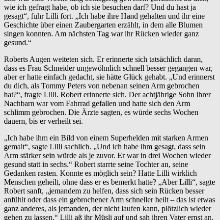
wie ich gefragt habe, ob ich sie besuchen darf? Und du hast ja
gesagt“, fuhr Lilli fort. „Ich habe ihre Hand gehalten und ihr eine
Geschichte über einen Zaubergarten erzählt, in dem alle Blumen
singen konnten. Am nächsten Tag war ihr Rücken wieder ganz
gesund.“
Roberts Augen weiteten sich. Er erinnerte sich tatsächlich daran,
dass es Frau Schneider ungewöhnlich schnell besser gegangen war,
aber er hatte einfach gedacht, sie hätte Glück gehabt. „Und erinnerst
du dich, als Tommy Peters von nebenan seinen Arm gebrochen
hat?“, fragte Lilli. Robert erinnerte sich. Der achtjährige Sohn ihrer
Nachbarn war vom Fahrrad gefallen und hatte sich den Arm
schlimm gebrochen. Die Ärzte sagten, es würde sechs Wochen
dauern, bis er verheilt sei.
„Ich habe ihm ein Bild von einem Superhelden mit starken Armen
gemalt“, sagte Lilli sachlich. „Und ich habe ihm gesagt, dass sein
Arm stärker sein würde als je zuvor. Er war in drei Wochen wieder
gesund statt in sechs.“ Robert starrte seine Tochter an, seine
Gedanken rasten. Konnte es möglich sein? Hatte Lilli wirklich
Menschen geheilt, ohne dass er es bemerkt hatte? „Aber Lilli“, sagte
Robert sanft, „jemandem zu helfen, dass sich sein Rücken besser
anfühlt oder dass ein gebrochener Arm schneller heilt – das ist etwas
ganz anderes, als jemanden, der nicht laufen kann, plötzlich wieder
gehen zu lassen.“ Lilli aß ihr Müsli auf und sah ihren Vater ernst an.