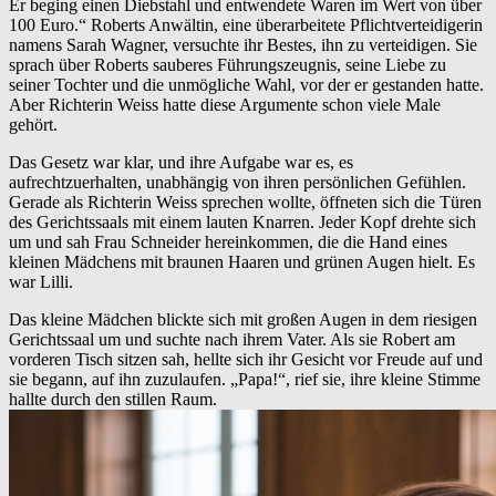
Er beging einen Diebstahl und entwendete Waren im Wert von über
100 Euro.“ Roberts Anwältin, eine überarbeitete Pflichtverteidigerin
namens Sarah Wagner, versuchte ihr Bestes, ihn zu verteidigen. Sie
sprach über Roberts sauberes Führungszeugnis, seine Liebe zu
seiner Tochter und die unmögliche Wahl, vor der er gestanden hatte.
Aber Richterin Weiss hatte diese Argumente schon viele Male
gehört.
Das Gesetz war klar, und ihre Aufgabe war es, es
aufrechtzuerhalten, unabhängig von ihren persönlichen Gefühlen.
Gerade als Richterin Weiss sprechen wollte, öffneten sich die Türen
des Gerichtssaals mit einem lauten Knarren. Jeder Kopf drehte sich
um und sah Frau Schneider hereinkommen, die die Hand eines
kleinen Mädchens mit braunen Haaren und grünen Augen hielt. Es
war Lilli.
Das kleine Mädchen blickte sich mit großen Augen in dem riesigen
Gerichtssaal um und suchte nach ihrem Vater. Als sie Robert am
vorderen Tisch sitzen sah, hellte sich ihr Gesicht vor Freude auf und
sie begann, auf ihn zuzulaufen. „Papa!“, rief sie, ihre kleine Stimme
hallte durch den stillen Raum.