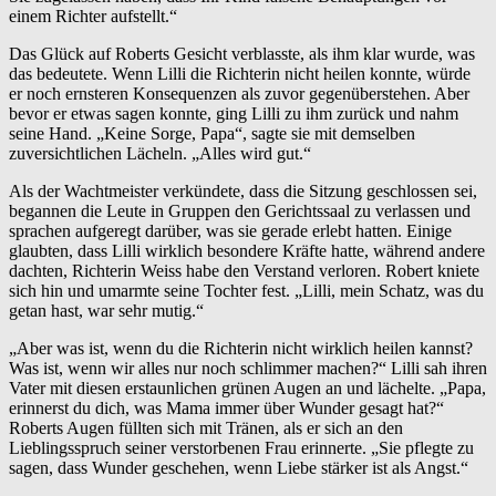
einem Richter aufstellt.“
Das Glück auf Roberts Gesicht verblasste, als ihm klar wurde, was
das bedeutete. Wenn Lilli die Richterin nicht heilen konnte, würde
er noch ernsteren Konsequenzen als zuvor gegenüberstehen. Aber
bevor er etwas sagen konnte, ging Lilli zu ihm zurück und nahm
seine Hand. „Keine Sorge, Papa“, sagte sie mit demselben
zuversichtlichen Lächeln. „Alles wird gut.“
Als der Wachtmeister verkündete, dass die Sitzung geschlossen sei,
begannen die Leute in Gruppen den Gerichtssaal zu verlassen und
sprachen aufgeregt darüber, was sie gerade erlebt hatten. Einige
glaubten, dass Lilli wirklich besondere Kräfte hatte, während andere
dachten, Richterin Weiss habe den Verstand verloren. Robert kniete
sich hin und umarmte seine Tochter fest. „Lilli, mein Schatz, was du
getan hast, war sehr mutig.“
„Aber was ist, wenn du die Richterin nicht wirklich heilen kannst?
Was ist, wenn wir alles nur noch schlimmer machen?“ Lilli sah ihren
Vater mit diesen erstaunlichen grünen Augen an und lächelte. „Papa,
erinnerst du dich, was Mama immer über Wunder gesagt hat?“
Roberts Augen füllten sich mit Tränen, als er sich an den
Lieblingsspruch seiner verstorbenen Frau erinnerte. „Sie pflegte zu
sagen, dass Wunder geschehen, wenn Liebe stärker ist als Angst.“