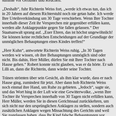
summte vor Geflüster und Keuchen.
„Deshalb“, fuhr Richterin Weiss fort, „werde ich etwas tun, das ich
in 20 Jahren auf diesem Richterstuhl noch nie getan habe. Ich werde
Ihre Urteilsverkündung um 30 Tage verschieben. Wenn Ihre Tochter
innerhalb dieser Zeit ihr Versprechen mir gegenüber erfüllen kann,
werden alle Anklagepunkte gegen Sie fallen gelassen.“ Der
Staatsanwalt sprang auf. „Euer Ehren, das ist höchst ungewöhnlich!
Sie können keine rechtlichen Entscheidungen auf der Grundlage der
unmöglichen Behauptungen eines Kindes treffen!“
„Herr Kuhn“, antwortete Richterin Weiss ruhig. „In 30 Tagen
werden wir wissen, ob ihre Behauptungen unmöglich sind oder
nicht. Bis dahin, Herr Müller, dürfen Sie mit Ihrer Tochter nach
Hause gehen.“ Robert konnte nicht glauben, was er da hörte. Er sah
Lilli an, dann die Richterin, dann wieder seine Tochter.
Tränen strömten über sein Gesicht, als ihm klar wurde, dass er nach
Hause ging, zumindest für jetzt. Aber dann hob Richterin Weiss
noch einmal ihre Hand, um Ruhe zu gebieten. „Jedoch“, sagte sie,
und das Wort hing in der Luft wie eine Gewitterwolke, „wenn Ihre
Tochter ihr Versprechen innerhalb von 30 Tagen nicht erfüllen kann,
Herr Müller, werden Sie in diesen Gerichtssaal zurückkehren, um
sich nicht nur den ursprünglichen Anklagen zu stellen, sondern auch
zusätzlichen Anklagen wegen Missachtung des Gerichts und weil
Sie zugelassen haben, dass Ihr Kind falsche Behauptungen vor