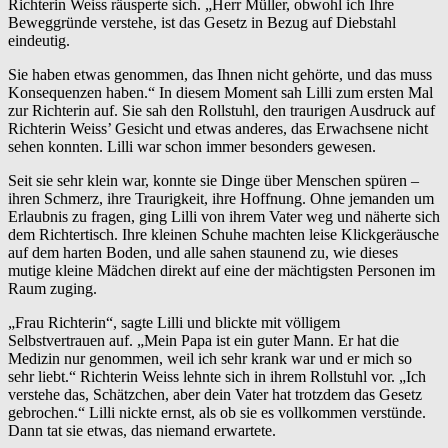
Richterin Weiss räusperte sich. „Herr Müller, obwohl ich Ihre
Beweggründe verstehe, ist das Gesetz in Bezug auf Diebstahl
eindeutig.
Sie haben etwas genommen, das Ihnen nicht gehörte, und das muss
Konsequenzen haben.“ In diesem Moment sah Lilli zum ersten Mal
zur Richterin auf. Sie sah den Rollstuhl, den traurigen Ausdruck auf
Richterin Weiss’ Gesicht und etwas anderes, das Erwachsene nicht
sehen konnten. Lilli war schon immer besonders gewesen.
Seit sie sehr klein war, konnte sie Dinge über Menschen spüren –
ihren Schmerz, ihre Traurigkeit, ihre Hoffnung. Ohne jemanden um
Erlaubnis zu fragen, ging Lilli von ihrem Vater weg und näherte sich
dem Richtertisch. Ihre kleinen Schuhe machten leise Klickgeräusche
auf dem harten Boden, und alle sahen staunend zu, wie dieses
mutige kleine Mädchen direkt auf eine der mächtigsten Personen im
Raum zuging.
„Frau Richterin“, sagte Lilli und blickte mit völligem
Selbstvertrauen auf. „Mein Papa ist ein guter Mann. Er hat die
Medizin nur genommen, weil ich sehr krank war und er mich so
sehr liebt.“ Richterin Weiss lehnte sich in ihrem Rollstuhl vor. „Ich
verstehe das, Schätzchen, aber dein Vater hat trotzdem das Gesetz
gebrochen.“ Lilli nickte ernst, als ob sie es vollkommen verstünde.
Dann tat sie etwas, das niemand erwartete.