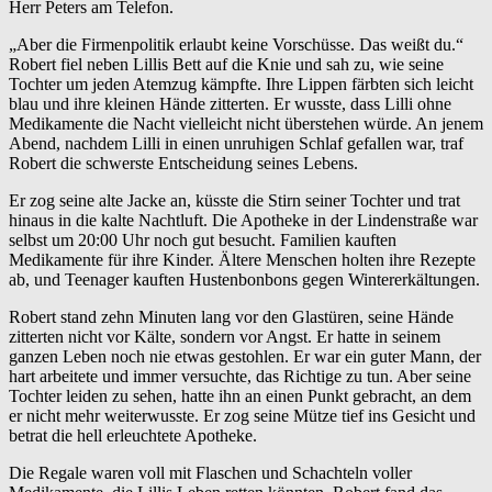
Herr Peters am Telefon.
„Aber die Firmenpolitik erlaubt keine Vorschüsse. Das weißt du.“
Robert fiel neben Lillis Bett auf die Knie und sah zu, wie seine
Tochter um jeden Atemzug kämpfte. Ihre Lippen färbten sich leicht
blau und ihre kleinen Hände zitterten. Er wusste, dass Lilli ohne
Medikamente die Nacht vielleicht nicht überstehen würde. An jenem
Abend, nachdem Lilli in einen unruhigen Schlaf gefallen war, traf
Robert die schwerste Entscheidung seines Lebens.
Er zog seine alte Jacke an, küsste die Stirn seiner Tochter und trat
hinaus in die kalte Nachtluft. Die Apotheke in der Lindenstraße war
selbst um 20:00 Uhr noch gut besucht. Familien kauften
Medikamente für ihre Kinder. Ältere Menschen holten ihre Rezepte
ab, und Teenager kauften Hustenbonbons gegen Wintererkältungen.
Robert stand zehn Minuten lang vor den Glastüren, seine Hände
zitterten nicht vor Kälte, sondern vor Angst. Er hatte in seinem
ganzen Leben noch nie etwas gestohlen. Er war ein guter Mann, der
hart arbeitete und immer versuchte, das Richtige zu tun. Aber seine
Tochter leiden zu sehen, hatte ihn an einen Punkt gebracht, an dem
er nicht mehr weiterwusste. Er zog seine Mütze tief ins Gesicht und
betrat die hell erleuchtete Apotheke.
Die Regale waren voll mit Flaschen und Schachteln voller