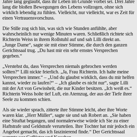
Jahre lang geglaubt, dass ihr Leben im Grunde vorbei sei. Drei Jahre
lang die bloßen Bewegungen des Lebens vollzogen, ohne sich
wirklich lebendig zu fühlen. Vielleicht, nur vielleicht, war es Zeit für
einen Vertrauensvorschuss.
Die Stille zog sich hin, was sich wie Stunden anfühlte, aber
wahrscheinlich nur wenige Minuten waren. Schließlich richtete sich
Richterin Weiss in ihrem Rollstuhl auf und sah Lilli direkt an.
„Junge Dame“, sagte sie mit einer Stimme, die durch den ganzen
Gerichtssaal trug. „Du hast mir ein sehr ernstes Versprechen
gegeben.“
„Verstehst du, dass Versprechen niemals gebrochen werden
sollten?“ Lilli nickte feierlich. „Ja, Frau Richterin. Ich halte meine
Versprechen immer.“ – „Und du glaubst wirklich, dass du mir helfen
kannst, wieder zu laufen?“ – „Ich glaube es nicht nur“, sagte Lilli
mit der Art von Gewissheit, die nur Kinder besitzen. „Ich weiß es.“
Richterin Weiss holte tief Luft, ein Atemzug, der aus der Tiefe ihrer
Seele zu kommen schien.
Als sie wieder sprach, zitterte ihre Stimme leicht, aber ihre Worte
waren klar. „Herr Müller“, sagte sie und sah Robert an. „Sie haben
eine Straftat begangen, und normalerweise würde ich Sie zu einer
Haftstrafe und Geldstrafe verurteilen. Ihre Tochter hat mir jedoch ein
Angebot gemacht, das ich faszinierend finde.“ Der Gerichtssaal