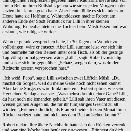
unmögliches Versprechen gegeben hatte? Katharina hievte sich von
ihrem Bett in ihren Rollstuhl, genau wie sie es jeden Morgen in den
letzten drei Jahren getan hatte. Aber heute fühlte es sich anders an.
Heute hatte sie Hoffnung. Währenddessen machte Robert am
anderen Ende der Stadt Frühstück für Lilli in ihrer kleinen
Wohnung. Er beobachtete seine Tochter beim Müsli-Essen und war
erstaunt, wie ruhig sie wirkte.
Wenn er gerade versprochen hätte, in 30 Tagen ein Wunder zu
vollbringen, wäre er entsetzt. Aber Lilli summte leise vor sich hin
und baumelte mit den Beinen unter dem Tisch, als ob der gestrige
Tag völlig normal gewesen wäre. „Lilli“, sagte Robert vorsichtig
und setzte sich ihr gegenüber. „Schatz, wegen dem, was du der
Richterin gestern versprochen hast.“
„Ich weiß, Papa“, sagte Lilli zwischen zwei Löffeln Müsli. „Du
machst dir Sorgen, weil du meine Gabe noch nicht sehen kannst.
Aber keine Sorge, es wird funktionieren.“ Robert spürte, wie sein
Herz einen Schlag aussetzte. „Was meinst du mit deiner Gabe? Lilli,
du hast noch nie jemanden geheilt.“ Lilli sah ihren Vater mit diesen
weisen grünen Augen an, die für ihr fünfjähriges Gesicht zu alt
wirkten. „Erinnerst du dich, als Frau Schneider letzten Monat ihren
Rücken verletzt hatte und nicht aus dem Bett aufstehen konnte?“
Robert nickte. Ihre ältere Nachbarin hatte sich den Rücken verrenkt
und war eine Woche lang bettlägerig gewesen. „Erinnerst du dich,