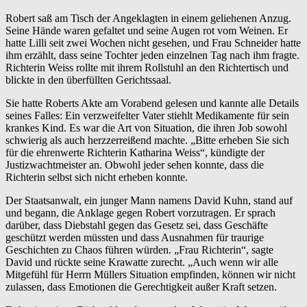
Robert saß am Tisch der Angeklagten in einem geliehenen Anzug.
Seine Hände waren gefaltet und seine Augen rot vom Weinen. Er
hatte Lilli seit zwei Wochen nicht gesehen, und Frau Schneider hatte
ihm erzählt, dass seine Tochter jeden einzelnen Tag nach ihm fragte.
Richterin Weiss rollte mit ihrem Rollstuhl an den Richtertisch und
blickte in den überfüllten Gerichtssaal.
Sie hatte Roberts Akte am Vorabend gelesen und kannte alle Details
seines Falles: Ein verzweifelter Vater stiehlt Medikamente für sein
krankes Kind. Es war die Art von Situation, die ihren Job sowohl
schwierig als auch herzzerreißend machte. „Bitte erheben Sie sich
für die ehrenwerte Richterin Katharina Weiss“, kündigte der
Justizwachtmeister an. Obwohl jeder sehen konnte, dass die
Richterin selbst sich nicht erheben konnte.
Der Staatsanwalt, ein junger Mann namens David Kuhn, stand auf
und begann, die Anklage gegen Robert vorzutragen. Er sprach
darüber, dass Diebstahl gegen das Gesetz sei, dass Geschäfte
geschützt werden müssten und dass Ausnahmen für traurige
Geschichten zu Chaos führen würden. „Frau Richterin“, sagte
David und rückte seine Krawatte zurecht. „Auch wenn wir alle
Mitgefühl für Herrn Müllers Situation empfinden, können wir nicht
zulassen, dass Emotionen die Gerechtigkeit außer Kraft setzen.