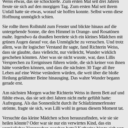
Weiss etwas, das sie schockierte. Zum ersten Mal seit drei Jahren
freute sie sich auf den morgigen Tag. Zum ersten Mal seit ihrem
Unfall hatte sie etwas, worauf sie hoffen konnte. Selbst wenn diese
Hoffnung unmöglich schien.
Sie rollte ihren Rollstuhl zum Fenster und blickte hinaus auf die
untergehende Sonne, die den Himmel in Orange- und Rosatönen
malte. Irgendwo da draußen bereitete sich ein kleines Mädchen mit
grünen Augen darauf vor, das Unmögliche zu versuchen. Und trotz
allem, was ihr logischer Verstand ihr sagte, fand Richterin Weiss,
dass sie glaubte, dass vielleicht, nur vielleicht, Wunder wirklich
geschehen könnten. Aber was sie nicht wusste, war, dass Lillis
Versprechen zu Ereignissen führen würde, die sich keiner von ihnen
hätte vorstellen können, und dass die nächsten 30 Tage all ihre
Leben auf eine Weise verändern würden, die weit über die bloße
Heilung gelähmter Beine hinausging. Das wahre Wunder begann
gerade erst.
Am nächsten Morgen wachte Richterin Weiss in ihrem Bett auf und
fühlte etwas, das sie seit drei Jahren nicht mehr gefühlt hatte:
Aufregung. Als das Sonnenlicht durch ihr Schlafzimmerfenster
strömte, fragte sie sich, was Lilli wohl in genau diesem Moment tat.
Versuchte das kleine Mädchen schon herauszufinden, wie sie sie
heilen könnte? Oder war sie nur ein verwirrtes Kind, das ein