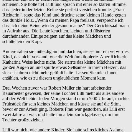
schienen. Sie holte tief Luft und sprach mit einer so klaren Stimme,
dass jeder in der letzten Reihe sie perfekt verstehen konnte. „Frau
Richterin“, sagte das Kind und drückte seine kleinen Hände gegen
das dunkle Holz. „Wenn du meinen Papa freilässt, verspreche ich,
dass ich deine Beine wieder gesund mache.“ Der Gerichtssaal brach
in Aufruhr aus. Die Leute keuchten, lachten und flüsterten
durcheinander. Einige zeigten auf das kleine Mädchen und
schüttelten den Kopf.
Andere sahen sie mitleidig an und dachten, sie sei nur ein verwirrtes
Kind, das nicht verstand, wie die Welt funktionierte. Aber Richterin
Katharina Weiss lachte nicht. Sie starrte das kleine Mädchen mit
großen Augen an und spürte etwas Seltsames in ihrem Herzen, das
sie seit Jahren nicht mehr gefühlt hatte. Lassen Sie mich Ihnen
erzählen, wie es zu diesem unglaublichen Moment kam.
Drei Wochen zuvor war Robert Müller ein hart arbeitender
Bauarbeiter gewesen, der seine Tochter Lilli mehr als alles andere
auf der Welt liebte. Jeden Morgen stand er um 5:00 Uhr auf, machte
Frühstück für sein kleines Mädchen und küsste sie auf die Stirn,
bevor er zur Arbeit ging. Roberts Frau war gestorben, als Lilli erst
zwei Jahre alt war, und hatte ihn allein zurückgelassen, um ihre
Tochter großzuziehen.
Lilli war nicht wie andere Kinder. Sie hatte schreckliches Asthma,