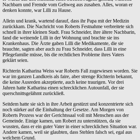
Nachbarn und Fremde vom Gehweg aus zusahen. Alles, woran er
denken konnte, war Lilli zu Hause.
Allein und krank, wartend darauf, dass ihr Papa mit der Medizin
zurückkam. Die Nachricht von Roberts Festnahme verbreitete sich
schnell in ihrer kleinen Stadt. Frau Schneider, ihre ältere Nachbarin,
fand die weinende Lilli in der Wohnung und brachte sie ins
Krankenhaus. Die Ärzte gaben Lilli die Medikamente, die sie
brauchte, sagten aber auch zu Frau Schneider, dass Lilli in eine
Pflegefamilie müsse, bis die rechtlichen Probleme ihres Vaters
geklärt seien.
Richterin Katharina Weiss war Roberts Fall zugewiesen worden. Sie
war im ganzen Landkreis als faire, aber strenge Richterin bekannt,
die keine Ausreden akzeptierte, auch keine traurigen. Vor drei
Jahren hatte Katharina einen schrecklichen Autounfall, der sie
querschnittsgelähmt zurückließ.
Seitdem hatte sie sich in ihre Arbeit gestürzt und konzentrierte sich
noch stärker auf die Einhaltung der Gesetze. Am Morgen von
Roberts Prozess war der Gerichtssaal voll mit Menschen aus der
Gemeinde. Einige kamen, um Robert zu unterstützen, da sie
wussten, dass er ein guter Vater in einer schrecklichen Situation war.
Andere kamen, weil sie glaubten, dass Stehlen falsch sei, egal aus
welchem Grund.