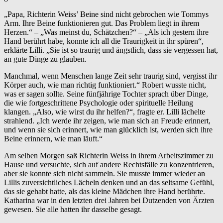
„Papa, Richterin Weiss’ Beine sind nicht gebrochen wie Tommys
Arm. Ihre Beine funktionieren gut. Das Problem liegt in ihrem
Herzen.“ – „Was meinst du, Schätzchen?“ – „Als ich gestern ihre
Hand berührt habe, konnte ich all die Traurigkeit in ihr spüren“,
erklärte Lilli. „Sie ist so traurig und ängstlich, dass sie vergessen hat,
an gute Dinge zu glauben.
Manchmal, wenn Menschen lange Zeit sehr traurig sind, vergisst ihr
Körper auch, wie man richtig funktioniert.“ Robert wusste nicht,
was er sagen sollte. Seine fünfjährige Tochter sprach über Dinge,
die wie fortgeschrittene Psychologie oder spirituelle Heilung
klangen. „Also, wie wirst du ihr helfen?“, fragte er. Lilli lächelte
strahlend. „Ich werde ihr zeigen, wie man sich an Freude erinnert,
und wenn sie sich erinnert, wie man glücklich ist, werden sich ihre
Beine erinnern, wie man läuft.“
Am selben Morgen saß Richterin Weiss in ihrem Arbeitszimmer zu
Hause und versuchte, sich auf andere Rechtsfälle zu konzentrieren,
aber sie konnte sich nicht sammeln. Sie musste immer wieder an
Lillis zuversichtliches Lächeln denken und an das seltsame Gefühl,
das sie gehabt hatte, als das kleine Mädchen ihre Hand berührte.
Katharina war in den letzten drei Jahren bei Dutzenden von Ärzten
gewesen. Sie alle hatten ihr dasselbe gesagt.