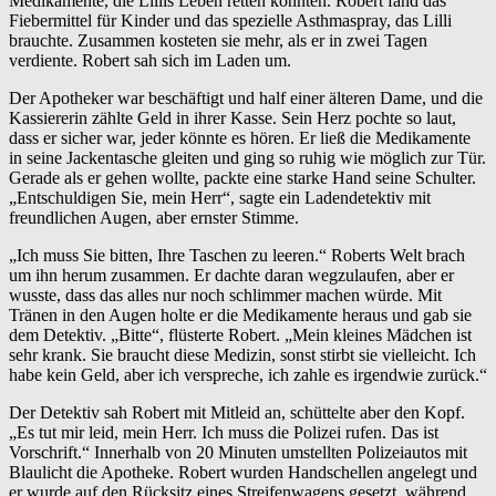
Medikamente, die Lillis Leben retten könnten. Robert fand das
Fiebermittel für Kinder und das spezielle Asthmaspray, das Lilli
brauchte. Zusammen kosteten sie mehr, als er in zwei Tagen
verdiente. Robert sah sich im Laden um.
Der Apotheker war beschäftigt und half einer älteren Dame, und die
Kassiererin zählte Geld in ihrer Kasse. Sein Herz pochte so laut,
dass er sicher war, jeder könnte es hören. Er ließ die Medikamente
in seine Jackentasche gleiten und ging so ruhig wie möglich zur Tür.
Gerade als er gehen wollte, packte eine starke Hand seine Schulter.
„Entschuldigen Sie, mein Herr“, sagte ein Ladendetektiv mit
freundlichen Augen, aber ernster Stimme.
„Ich muss Sie bitten, Ihre Taschen zu leeren.“ Roberts Welt brach
um ihn herum zusammen. Er dachte daran wegzulaufen, aber er
wusste, dass das alles nur noch schlimmer machen würde. Mit
Tränen in den Augen holte er die Medikamente heraus und gab sie
dem Detektiv. „Bitte“, flüsterte Robert. „Mein kleines Mädchen ist
sehr krank. Sie braucht diese Medizin, sonst stirbt sie vielleicht. Ich
habe kein Geld, aber ich verspreche, ich zahle es irgendwie zurück.“
Der Detektiv sah Robert mit Mitleid an, schüttelte aber den Kopf.
„Es tut mir leid, mein Herr. Ich muss die Polizei rufen. Das ist
Vorschrift.“ Innerhalb von 20 Minuten umstellten Polizeiautos mit
Blaulicht die Apotheke. Robert wurden Handschellen angelegt und
er wurde auf den Rücksitz eines Streifenwagens gesetzt, während