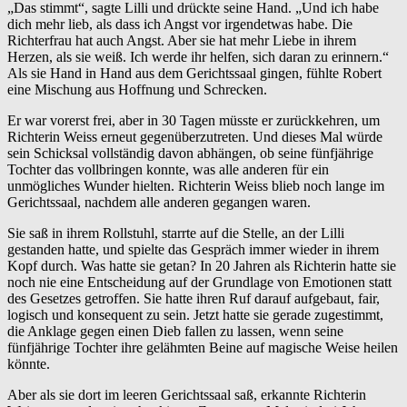
„Das stimmt“, sagte Lilli und drückte seine Hand. „Und ich habe
dich mehr lieb, als dass ich Angst vor irgendetwas habe. Die
Richterfrau hat auch Angst. Aber sie hat mehr Liebe in ihrem
Herzen, als sie weiß. Ich werde ihr helfen, sich daran zu erinnern.“
Als sie Hand in Hand aus dem Gerichtssaal gingen, fühlte Robert
eine Mischung aus Hoffnung und Schrecken.
Er war vorerst frei, aber in 30 Tagen müsste er zurückkehren, um
Richterin Weiss erneut gegenüberzutreten. Und dieses Mal würde
sein Schicksal vollständig davon abhängen, ob seine fünfjährige
Tochter das vollbringen konnte, was alle anderen für ein
unmögliches Wunder hielten. Richterin Weiss blieb noch lange im
Gerichtssaal, nachdem alle anderen gegangen waren.
Sie saß in ihrem Rollstuhl, starrte auf die Stelle, an der Lilli
gestanden hatte, und spielte das Gespräch immer wieder in ihrem
Kopf durch. Was hatte sie getan? In 20 Jahren als Richterin hatte sie
noch nie eine Entscheidung auf der Grundlage von Emotionen statt
des Gesetzes getroffen. Sie hatte ihren Ruf darauf aufgebaut, fair,
logisch und konsequent zu sein. Jetzt hatte sie gerade zugestimmt,
die Anklage gegen einen Dieb fallen zu lassen, wenn seine
fünfjährige Tochter ihre gelähmten Beine auf magische Weise heilen
könnte.
Aber als sie dort im leeren Gerichtssaal saß, erkannte Richterin