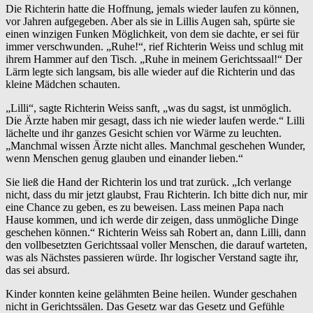
Die Richterin hatte die Hoffnung, jemals wieder laufen zu können,
vor Jahren aufgegeben. Aber als sie in Lillis Augen sah, spürte sie
einen winzigen Funken Möglichkeit, von dem sie dachte, er sei für
immer verschwunden. „Ruhe!“, rief Richterin Weiss und schlug mit
ihrem Hammer auf den Tisch. „Ruhe in meinem Gerichtssaal!“ Der
Lärm legte sich langsam, bis alle wieder auf die Richterin und das
kleine Mädchen schauten.
„Lilli“, sagte Richterin Weiss sanft, „was du sagst, ist unmöglich.
Die Ärzte haben mir gesagt, dass ich nie wieder laufen werde.“ Lilli
lächelte und ihr ganzes Gesicht schien vor Wärme zu leuchten.
„Manchmal wissen Ärzte nicht alles. Manchmal geschehen Wunder,
wenn Menschen genug glauben und einander lieben.“
Sie ließ die Hand der Richterin los und trat zurück. „Ich verlange
nicht, dass du mir jetzt glaubst, Frau Richterin. Ich bitte dich nur, mir
eine Chance zu geben, es zu beweisen. Lass meinen Papa nach
Hause kommen, und ich werde dir zeigen, dass unmögliche Dinge
geschehen können.“ Richterin Weiss sah Robert an, dann Lilli, dann
den vollbesetzten Gerichtssaal voller Menschen, die darauf warteten,
was als Nächstes passieren würde. Ihr logischer Verstand sagte ihr,
das sei absurd.
Kinder konnten keine gelähmten Beine heilen. Wunder geschahen
nicht in Gerichtssälen. Das Gesetz war das Gesetz und Gefühle