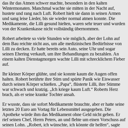
das ihr das Atmen schwer machte, besonders in den kalten
Wintermonaten. Manchmal wachte sie mitten in der Nacht auf,
hustete und rang nach Luft. Robert hielt sie dann in seinen Armen
und sang leise Lieder, bis sie wieder normal atmen konnte. Die
Medikamente, die Lilli gesund hielten, waren sehr teuer und wurden
von der Krankenkasse nicht vollständig übernommen.
Robert arbeitete so viele Stunden wie möglich, aber der Lohn auf
dem Bau reichte nicht aus, um alle medizinischen Bedürfnisse von
Lilli zu decken. Er hatte bereits sein Auto, seine Uhr und sogar
seinen Ehering verkauft, um ihre Behandlungen zu bezahlen. An
einem kalten Dienstagmorgen wachte Lilli mit schrecklichem Fieber
auf.
Ihr kleiner Körper glühte, und sie konnte kaum die Augen offen
halten. Robert berührte ihre Stirn und spürte Panik wie Eiswasser
durch seinen Körper schießen. „Papa“, flüsterte Lilli, ihre Stimme
war schwach und kratzig. „Ich kriege kaum Luft.“ Roberts Herz
brach, als er seine kranke Tochter ansah.
Er wusste, dass sie sofort Medikamente brauchte, aber er hatte seine
letzten 20 Euro am Vortag für Lebensmittel ausgegeben. Die
Apotheke würde ihm das Medikament ohne Geld nicht geben. Er
rief seinen Chef, Herrn Peters, an und flehte um einen Vorschuss auf
seinen Lohn. „Robert, ich wünschte, ich könnte dir helfen“, sagte