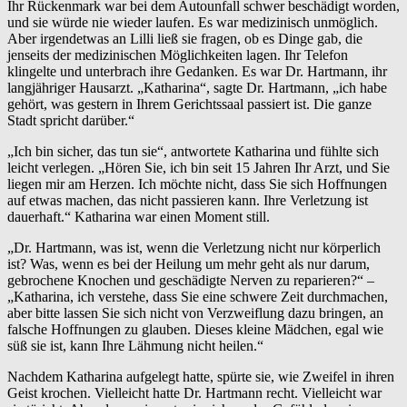
Ihr Rückenmark war bei dem Autounfall schwer beschädigt worden,
und sie würde nie wieder laufen. Es war medizinisch unmöglich.
Aber irgendetwas an Lilli ließ sie fragen, ob es Dinge gab, die
jenseits der medizinischen Möglichkeiten lagen. Ihr Telefon
klingelte und unterbrach ihre Gedanken. Es war Dr. Hartmann, ihr
langjähriger Hausarzt. „Katharina“, sagte Dr. Hartmann, „ich habe
gehört, was gestern in Ihrem Gerichtssaal passiert ist. Die ganze
Stadt spricht darüber.“
„Ich bin sicher, das tun sie“, antwortete Katharina und fühlte sich
leicht verlegen. „Hören Sie, ich bin seit 15 Jahren Ihr Arzt, und Sie
liegen mir am Herzen. Ich möchte nicht, dass Sie sich Hoffnungen
auf etwas machen, das nicht passieren kann. Ihre Verletzung ist
dauerhaft.“ Katharina war einen Moment still.
„Dr. Hartmann, was ist, wenn die Verletzung nicht nur körperlich
ist? Was, wenn es bei der Heilung um mehr geht als nur darum,
gebrochene Knochen und geschädigte Nerven zu reparieren?“ –
„Katharina, ich verstehe, dass Sie eine schwere Zeit durchmachen,
aber bitte lassen Sie sich nicht von Verzweiflung dazu bringen, an
falsche Hoffnungen zu glauben. Dieses kleine Mädchen, egal wie
süß sie ist, kann Ihre Lähmung nicht heilen.“
Nachdem Katharina aufgelegt hatte, spürte sie, wie Zweifel in ihren
Geist krochen. Vielleicht hatte Dr. Hartmann recht. Vielleicht war