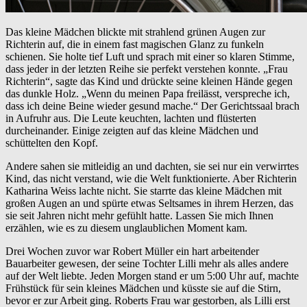
Das kleine Mädchen blickte mit strahlend grünen Augen zur
Richterin auf, die in einem fast magischen Glanz zu funkeln
schienen. Sie holte tief Luft und sprach mit einer so klaren Stimme,
dass jeder in der letzten Reihe sie perfekt verstehen konnte. „Frau
Richterin“, sagte das Kind und drückte seine kleinen Hände gegen
das dunkle Holz. „Wenn du meinen Papa freilässt, verspreche ich,
dass ich deine Beine wieder gesund mache.“ Der Gerichtssaal brach
in Aufruhr aus. Die Leute keuchten, lachten und flüsterten
durcheinander. Einige zeigten auf das kleine Mädchen und
schüttelten den Kopf.
Andere sahen sie mitleidig an und dachten, sie sei nur ein verwirrtes
Kind, das nicht verstand, wie die Welt funktionierte. Aber Richterin
Katharina Weiss lachte nicht. Sie starrte das kleine Mädchen mit
großen Augen an und spürte etwas Seltsames in ihrem Herzen, das
sie seit Jahren nicht mehr gefühlt hatte. Lassen Sie mich Ihnen
erzählen, wie es zu diesem unglaublichen Moment kam.
Drei Wochen zuvor war Robert Müller ein hart arbeitender
Bauarbeiter gewesen, der seine Tochter Lilli mehr als alles andere
auf der Welt liebte. Jeden Morgen stand er um 5:00 Uhr auf, machte
Frühstück für sein kleines Mädchen und küsste sie auf die Stirn,
bevor er zur Arbeit ging. Roberts Frau war gestorben, als Lilli erst