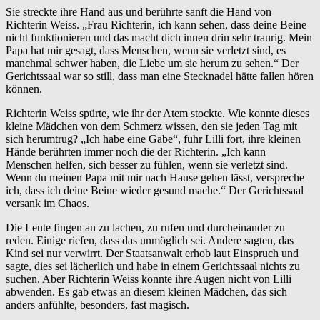
Sie streckte ihre Hand aus und berührte sanft die Hand von
Richterin Weiss. „Frau Richterin, ich kann sehen, dass deine Beine
nicht funktionieren und das macht dich innen drin sehr traurig. Mein
Papa hat mir gesagt, dass Menschen, wenn sie verletzt sind, es
manchmal schwer haben, die Liebe um sie herum zu sehen.“ Der
Gerichtssaal war so still, dass man eine Stecknadel hätte fallen hören
können.
Richterin Weiss spürte, wie ihr der Atem stockte. Wie konnte dieses
kleine Mädchen von dem Schmerz wissen, den sie jeden Tag mit
sich herumtrug? „Ich habe eine Gabe“, fuhr Lilli fort, ihre kleinen
Hände berührten immer noch die der Richterin. „Ich kann
Menschen helfen, sich besser zu fühlen, wenn sie verletzt sind.
Wenn du meinen Papa mit mir nach Hause gehen lässt, verspreche
ich, dass ich deine Beine wieder gesund mache.“ Der Gerichtssaal
versank im Chaos.
Die Leute fingen an zu lachen, zu rufen und durcheinander zu
reden. Einige riefen, dass das unmöglich sei. Andere sagten, das
Kind sei nur verwirrt. Der Staatsanwalt erhob laut Einspruch und
sagte, dies sei lächerlich und habe in einem Gerichtssaal nichts zu
suchen. Aber Richterin Weiss konnte ihre Augen nicht von Lilli
abwenden. Es gab etwas an diesem kleinen Mädchen, das sich
anders anfühlte, besonders, fast magisch.