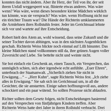
konnten das nicht ändern. Aber ihr Herz, der Teil von ihr, der seit
ihrem Unfall weggesperrt war, flüsterte etwas anderes. Was wäre
wenn? Was wäre, wenn dieses besondere kleine Mädchen wirklich
tun könnte, was sie versprach? Was wäre, wenn Hoffnung nicht nur
ein törichter Traum war? Die Hände der Richterin umklammerten
die Armlehnen ihres Rollstuhls fester. Jeder im Gerichtssaal lehnte
sich vor und wartete auf ihre Entscheidung.
Robert hielt den Atem an, wohl wissend, dass seine Zukunft und die
seiner Tochter davon abhingen, was in den nächsten Augenblicken
geschah. Richterin Weiss blickte noch einmal auf Lilli hinunter. Das
kleine Mädchen stand vollkommen still da, ihre grünen Augen voller
Zuversicht und Liebe. Sie bettelte nicht und weinte nicht.
Sie bot einfach ein Geschenk an, einen Tausch, ein Versprechen, das
unmöglich schien, sich aber irgendwie echt anfühlte. „Euer Ehren“,
unterbrach der Staatsanwalt. „Sicherlich ziehen Sie nicht in
Erwägung…“ – „Herr Kuhn“, sagte Richterin Weiss fest. „Ich ziehe
alles in Erwägung.“ Sie sah sich im Gerichtssaal um, in all die
Gesichter, die sie anstarrten. Einige sahen hoffnungsvoll aus, andere
schockiert und ein paar wütend. So sollten Prozesse nicht ablaufen.
Richter sollten dem Gesetz folgen, nicht Entscheidungen basierend
auf den Versprechen von fünfjährigen Kindern treffen. Aber
Richterin Weiss hatte drei Jahre in ihrem Rollstuhl verbracht. Drei