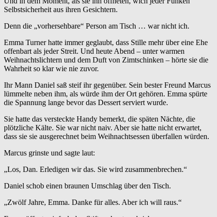
Und in dem Moment, als sie ihn öffneten, wich jeder Funken
Selbstsicherheit aus ihren Gesichtern.
Denn die „vorhersehbare“ Person am Tisch … war nicht ich.
Emma Turner hatte immer geglaubt, dass Stille mehr über eine Ehe
offenbart als jeder Streit. Und heute Abend – unter warmen
Weihnachtslichtern und dem Duft von Zimtschinken – hörte sie die
Wahrheit so klar wie nie zuvor.
Ihr Mann Daniel saß steif ihr gegenüber. Sein bester Freund Marcus
lümmelte neben ihm, als würde ihm der Ort gehören. Emma spürte
die Spannung lange bevor das Dessert serviert wurde.
Sie hatte das versteckte Handy bemerkt, die späten Nächte, die
plötzliche Kälte. Sie war nicht naiv. Aber sie hatte nicht erwartet,
dass sie sie ausgerechnet beim Weihnachtsessen überfallen würden.
Marcus grinste und sagte laut:
„Los, Dan. Erledigen wir das. Sie wird zusammenbrechen.“
Daniel schob einen braunen Umschlag über den Tisch.
„Zwölf Jahre, Emma. Danke für alles. Aber ich will raus.“