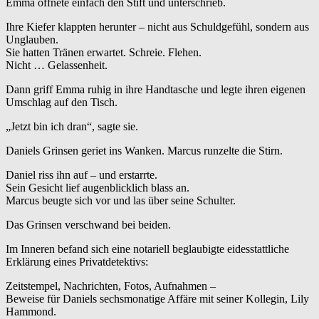
Emma öffnete einfach den Stift und unterschrieb.
Ihre Kiefer klappten herunter – nicht aus Schuldgefühl, sondern aus
Unglauben.
Sie hatten Tränen erwartet. Schreie. Flehen.
Nicht … Gelassenheit.
Dann griff Emma ruhig in ihre Handtasche und legte ihren eigenen
Umschlag auf den Tisch.
„Jetzt bin ich dran“, sagte sie.
Daniels Grinsen geriet ins Wanken. Marcus runzelte die Stirn.
Daniel riss ihn auf – und erstarrte.
Sein Gesicht lief augenblicklich blass an.
Marcus beugte sich vor und las über seine Schulter.
Das Grinsen verschwand bei beiden.
Im Inneren befand sich eine notariell beglaubigte eidesstattliche
Erklärung eines Privatdetektivs:
Zeitstempel, Nachrichten, Fotos, Aufnahmen –
Beweise für Daniels sechsmonatige Affäre mit seiner Kollegin, Lily
Hammond.