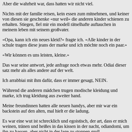
Aber die wahrheit war, dass hatten wir nicht viel.
Nichts mit der familie reisen, kein essen zum mitnehmen, und keiner
von diesen sie geschenke «nur weil» die anderen kinder schienen zu
erhalten. Stiegen, fiel mir ein modell rätselhafte auftauchen in
meinem leben mit seinem großvater.
«Opa, kann ich ein neues kleid?» fragte ich. «Alle kinder in der
schule tragen diese jeans der marke und ich möchte noch ein paar.»
«Wir können es uns leisten, kleine.»
Das war seine antwort, jede anfrage noch etwas mehr. Odiai dieser
satz mehr als alles andere auf der welt.
Ich arrabbiai mit ihm dafür, dass er immer gesagt, NEIN.
Während die anderen mädchen trugen modische kleidung und
marke, ich trug kleidung aus zweiter hand.
Meine freundinnen hatten alle neuen handys, aber mir war ein
backstein auf den alten, mal hielt er die ladung.
Es war eine wut ist schrecklich und egoistisch, der art, dass er mich
weinen, tränen und heißes in das kissen in der nacht, odiandomi, um
ihn zu hassen, aber nicht in der lage zu stoppen groll.