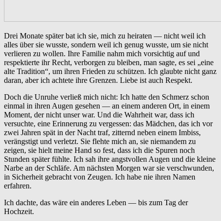
Drei Monate später bat ich sie, mich zu heiraten — nicht weil ich
alles über sie wusste, sondern weil ich genug wusste, um sie nicht
verlieren zu wollen. Ihre Familie nahm mich vorsichtig auf und
respektierte ihr Recht, verborgen zu bleiben, man sagte, es sei „eine
alte Tradition“, um ihren Frieden zu schützen. Ich glaubte nicht ganz
daran, aber ich achtete ihre Grenzen. Liebe ist auch Respekt.
Doch die Unruhe verließ mich nicht: Ich hatte den Schmerz schon
einmal in ihren Augen gesehen — an einem anderen Ort, in einem
Moment, der nicht unser war. Und die Wahrheit war, dass ich
versuchte, eine Erinnerung zu vergessen: das Mädchen, das ich vor
zwei Jahren spät in der Nacht traf, zitternd neben einem Imbiss,
verängstigt und verletzt. Sie flehte mich an, sie niemandem zu
zeigen, sie hielt meine Hand so fest, dass ich die Spuren noch
Stunden später fühlte. Ich sah ihre angstvollen Augen und die kleine
Narbe an der Schläfe. Am nächsten Morgen war sie verschwunden,
in Sicherheit gebracht von Zeugen. Ich habe nie ihren Namen
erfahren.
Ich dachte, das wäre ein anderes Leben — bis zum Tag der
Hochzeit.