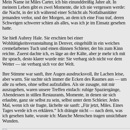
Mein Name ist Miles Carter, ich bin einunddreißig Jahre alt. In
meinem Leben gibt es zwei Momente, die ich nie vergessen werde:
die Nacht, in der ich während einer Schicht als Notfallsanitäter
jemanden verlor, und der Morgen, an dem ich eine Frau traf, deren
Schweigen schwerer schien als alles, was ich je im Einsatz gesehen
hatte.
Sie hieß Aubrey Hale. Sie erschien bei einer
Wohltätigkeitsveranstaltung in Denver, eingehüllt in ein weiches
cremefarbenes Tuch und einen dünnen Schleier, der bis zum Kinn
reichte. Zuerst dachte ich, es läge an der Kälte, aber je mehr ich mit
ihr sprach, desto klarer wurde mir: Sie verbarg sich nicht vor dem
Wetter — sie verbarg sich vor der Welt.
Ihre Stimme war sanft, ihre Augen ausdrucksvoll, ihr Lachen leise,
aber warm. Sie suchte sich immer die Ecken des Raumes aus — um
alle zu sehen, ohne selbst aufzufallen. Als sie zusagte, mit mir
auszugehen, waren unsere Treffen einfach: ruhige Spaziergänge,
Abendessen in stillen Restaurants, Momente, in denen sie sich
erlaubte, ganz sie selbst zu sein, selbst unter dem Schleier. Jedes
Mal, wenn ich sie fragte, lächelte sie sanft: „Für jetzt, Miles. Eines
Tages werde ich es erklären.“ Ich drängte nicht — nach dem, was
ich gesehen hatte, wusste ich: Manche Menschen tragen unsichtbare
Wunden.