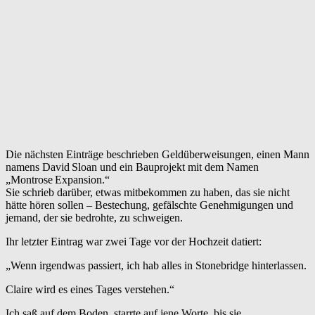
Die nächsten Einträge beschrieben Geldüberweisungen, einen Mann
namens David Sloan und ein Bau­projekt mit dem Namen
„Montrose Expansion.“
Sie schrieb darüber, etwas mitbekommen zu haben, das sie nicht
hätte hören sollen – Bestechung, gefälschte Genehmigungen und
jemand, der sie bedrohte, zu schweigen.
Ihr letzter Eintrag war zwei Tage vor der Hochzeit datiert:
„Wenn irgendwas passiert, ich hab alles in Stonebridge hinterlassen.
Claire wird es eines Tages verstehen.“
Ich saß auf dem Boden, starrte auf jene Worte, bis sie