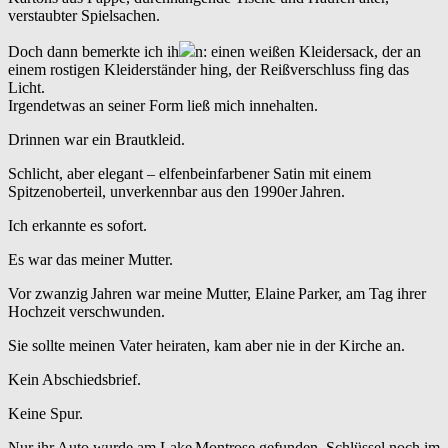
verstaubter Spielsachen.
Doch dann bemerkte ich ih
n: einen weißen Kleidersack, der an
einem rostigen Kleiderständer hing, der Reißverschluss fing das
Licht.
Ir­gendetwas an seiner Form ließ mich innehalten.
Drinnen war ein Brautkleid.
Schlicht, aber elegant – elfenbeinfarbener Satin mit einem
Spitzenoberteil, unverkennbar aus den 1990er Jahren.
Ich erkannte es sofort.
Es war das meiner Mutter.
Vor zwanzig Jahren war meine Mutter, Elaine Parker, am Tag ihrer
Hochzeit verschwunden.
Sie sollte meinen Vater heiraten, kam aber nie in der Kirche an.
Kein Abschiedsbrief.
Keine Spur.
Nur ihr Auto wurde am Lake Montrose gefunden, Schlüssel noch im