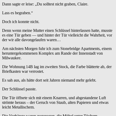
Dann sagte er leise: „Du solltest nicht graben, Claire.
Lass es begraben.“
Doch ich konnte nicht.
Denn wenn meine Mutter einen Schlüssel hinterlassen hatte, musste
es eine Tür geben — und hinter der Tür vielleicht die Wahrheit, vor
der wir alle davongelaufen waren…
Am nächsten Morgen fuhr ich zum Stonebridge Apartments, einem
heruntergekommenen Komplex am Rande der Innenstadt von
Milwaukee.
Die Wohnung 14B lag im zweiten Stock, die Farbe blätterte ab, der
Briefkasten war verrostet.
Es sah aus, als hätte dort seit Jahren niemand mehr gelebt.
Der Schlüssel passte.
Die Tür öffnete sich mit einem Knarren, und abgestandene Luft
strömte heraus – der Geruch von Staub, alten Papieren und etwas
leicht Metallischem.
Die Vorhänge waren zugezogen, die Möbel unter Tüchern