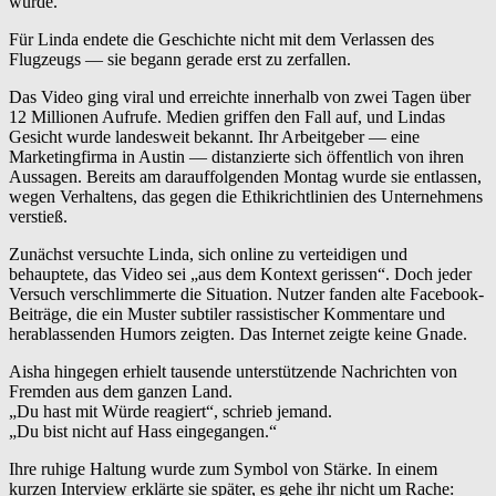
wurde.
Für Linda endete die Geschichte nicht mit dem Verlassen des
Flugzeugs — sie begann gerade erst zu zerfallen.
Das Video ging viral und erreichte innerhalb von zwei Tagen über
12 Millionen Aufrufe. Medien griffen den Fall auf, und Lindas
Gesicht wurde landesweit bekannt. Ihr Arbeitgeber — eine
Marketingfirma in Austin — distanzierte sich öffentlich von ihren
Aussagen. Bereits am darauffolgenden Montag wurde sie entlassen,
wegen Verhaltens, das gegen die Ethikrichtlinien des Unternehmens
verstieß.
Zunächst versuchte Linda, sich online zu verteidigen und
behauptete, das Video sei „aus dem Kontext gerissen“. Doch jeder
Versuch verschlimmerte die Situation. Nutzer fanden alte Facebook-
Beiträge, die ein Muster subtiler rassistischer Kommentare und
herablassenden Humors zeigten. Das Internet zeigte keine Gnade.
Aisha hingegen erhielt tausende unterstützende Nachrichten von
Fremden aus dem ganzen Land.
„Du hast mit Würde reagiert“, schrieb jemand.
„Du bist nicht auf Hass eingegangen.“
Ihre ruhige Haltung wurde zum Symbol von Stärke. In einem
kurzen Interview erklärte sie später, es gehe ihr nicht um Rache: