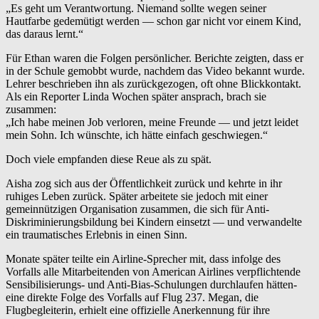
„Es geht um Verantwortung. Niemand sollte wegen seiner
Hautfarbe gedemütigt werden — schon gar nicht vor einem Kind,
das daraus lernt.“
Für Ethan waren die Folgen persönlicher. Berichte zeigten, dass er
in der Schule gemobbt wurde, nachdem das Video bekannt wurde.
Lehrer beschrieben ihn als zurückgezogen, oft ohne Blickkontakt.
Als ein Reporter Linda Wochen später ansprach, brach sie
zusammen:
„Ich habe meinen Job verloren, meine Freunde — und jetzt leidet
mein Sohn. Ich wünschte, ich hätte einfach geschwiegen.“
Doch viele empfanden diese Reue als zu spät.
Aisha zog sich aus der Öffentlichkeit zurück und kehrte in ihr
ruhiges Leben zurück. Später arbeitete sie jedoch mit einer
gemeinnützigen Organisation zusammen, die sich für Anti-
Diskriminierungs­bildung bei Kindern einsetzt — und verwandelte
ein traumatisches Erlebnis in einen Sinn.
Monate später teilte ein Airline-Sprecher mit, dass infolge des
Vorfalls alle Mitarbeitenden von American Airlines verpflichtende
Sensibilisierungs- und Anti-Bias-Schulungen durchlaufen hätten-
eine direkte Folge des Vorfalls auf Flug 237. Megan, die
Flugbegleiterin, erhielt eine offizielle Anerkennung für ihre