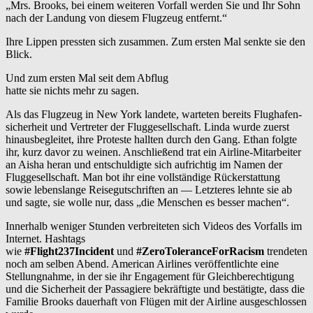
„Mrs. Brooks, bei einem weiteren Vorfall werden Sie und Ihr Sohn
nach der Landung von diesem Flugzeug entfernt.“
Ihre Lippen pressten sich zusammen. Zum ersten Mal senkte sie den
Blick.
Und zum ersten Mal seit dem Abflug
hatte sie nichts mehr zu sagen.
Als das Flugzeug in New York landete, warteten bereits Flughafen­
sicherheit und Vertreter der Fluggesellschaft. Linda wurde zuerst
hinausbegleitet, ihre Proteste hallten durch den Gang. Ethan folgte
ihr, kurz davor zu weinen. Anschließend trat ein Airline-Mitarbeiter
an Aisha heran und entschuldigte sich aufrichtig im Namen der
Fluggesellschaft. Man bot ihr eine vollständige Rückerstattung
sowie lebenslange Reisegutschriften an — Letzteres lehnte sie ab
und sagte, sie wolle nur, dass „die Menschen es besser machen“.
Innerhalb weniger Stunden verbreiteten sich Videos des Vorfalls im
Internet. Hashtags
wie
#Flight237Incident
und
#ZeroToleranceForRacism
trendeten
noch am selben Abend. American Airlines veröffentlichte eine
Stellungnahme, in der sie ihr Engagement für Gleichberechtigung
und die Sicherheit der Passagiere bekräftigte und bestätigte, dass die
Familie Brooks dauerhaft von Flügen mit der Airline ausgeschlossen