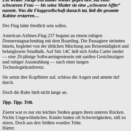
schwarzen Frau — bis seine Mutter sie eine „schwarze Affin“
nannte. Was die Fluggesellschaft danach tat, ließ die gesamte
Kabine erstarren…
Der Flug hätte friedlich sein sollen.
American-Airlines-Flug 237 begann an einem ruhigen
Donnerstagnachmittag mit dem Boarding. Die Passagiere strömten
hinein, begleitet von der üblichen Mischung aus Reisemüdigkeit und
belanglosem Smalltalk. Auf Sitz 14C ließ sich Aisha Carter nieder
— eine 29-jährige Softwareingenieurin mit sanften Gesichtszügen
und ruhiger Ausstrahlung — nach einer langen
Technologiekonferenz.
Sie setzte ihre Kopfhörer auf, schloss die Augen und atmete tief
durch.
Doch die Ruhe hielt nicht lange an.
Tipp. Tipp. Tritt.
Zuerst war es nur ein leichtes Stoßen gegen ihren unteren Rücken.
Nichts Ungewöhnliches. Kinder hatten oft Schwierigkeiten, still zu
sitzen. Doch aus den Stößen wurden Tritte.
Härter.