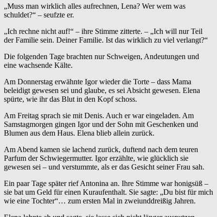
„Muss man wirklich alles aufrechnen, Lena? Wer wem was
schuldet?“ – seufzte er.
„Ich rechne nicht auf!“ – ihre Stimme zitterte. – „Ich will nur Teil
der Familie sein. Deiner Familie. Ist das wirklich zu viel verlangt?“
Die folgenden Tage brachten nur Schweigen, Andeutungen und
eine wachsende Kälte.
Am Donnerstag erwähnte Igor wieder die Torte – dass Mama
beleidigt gewesen sei und glaube, es sei Absicht gewesen. Elena
spürte, wie ihr das Blut in den Kopf schoss.
Am Freitag sprach sie mit Denis. Auch er war eingeladen. Am
Samstagmorgen gingen Igor und der Sohn mit Geschenken und
Blumen aus dem Haus. Elena blieb allein zurück.
Am Abend kamen sie lachend zurück, duftend nach dem teuren
Parfum der Schwiegermutter. Igor erzählte, wie glücklich sie
gewesen sei – und verstummte, als er das Gesicht seiner Frau sah.
Ein paar Tage später rief Antonina an. Ihre Stimme war honigsüß –
sie bat um Geld für einen Kuraufenthalt. Sie sagte: „Du bist für mich
wie eine Tochter“… zum ersten Mal in zweiunddreißig Jahren.