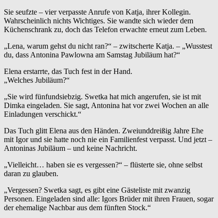
Sie seufzte – vier verpasste Anrufe von Katja, ihrer Kollegin.
Wahrscheinlich nichts Wichtiges. Sie wandte sich wieder dem
Küchenschrank zu, doch das Telefon erwachte erneut zum Leben.
„Lena, warum gehst du nicht ran?“ – zwitscherte Katja. – „Wusstest
du, dass Antonina Pawlowna am Samstag Jubiläum hat?“
Elena erstarrte, das Tuch fest in der Hand.
„Welches Jubiläum?“
„Sie wird fünfundsiebzig. Swetka hat mich angerufen, sie ist mit
Dimka eingeladen. Sie sagt, Antonina hat vor zwei Wochen an alle
Einladungen verschickt.“
Das Tuch glitt Elena aus den Händen. Zweiunddreißig Jahre Ehe
mit Igor und sie hatte noch nie ein Familienfest verpasst. Und jetzt –
Antoninas Jubiläum – und keine Nachricht.
„Vielleicht… haben sie es vergessen?“ – flüsterte sie, ohne selbst
daran zu glauben.
„Vergessen? Swetka sagt, es gibt eine Gästeliste mit zwanzig
Personen. Eingeladen sind alle: Igors Brüder mit ihren Frauen, sogar
der ehemalige Nachbar aus dem fünften Stock.“