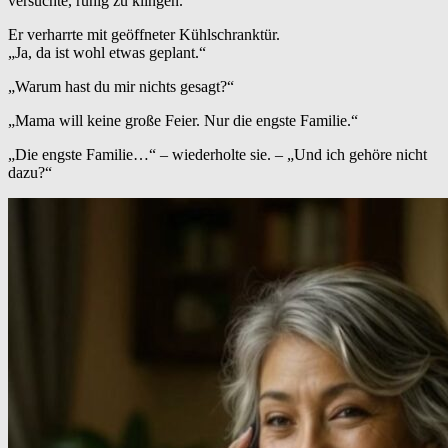
versuchte, ruhig zu klingen.
Er verharrte mit geöffneter Kühlschranktür.
„Ja, da ist wohl etwas geplant.“
„Warum hast du mir nichts gesagt?“
„Mama will keine große Feier. Nur die engste Familie.“
„Die engste Familie…“ – wiederholte sie. – „Und ich gehöre nicht
dazu?“