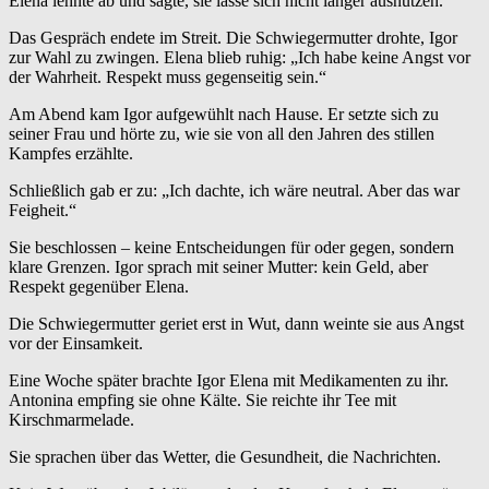
Elena lehnte ab und sagte, sie lasse sich nicht länger ausnutzen.
Das Gespräch endete im Streit. Die Schwiegermutter drohte, Igor
zur Wahl zu zwingen. Elena blieb ruhig: „Ich habe keine Angst vor
der Wahrheit. Respekt muss gegenseitig sein.“
Am Abend kam Igor aufgewühlt nach Hause. Er setzte sich zu
seiner Frau und hörte zu, wie sie von all den Jahren des stillen
Kampfes erzählte.
Schließlich gab er zu: „Ich dachte, ich wäre neutral. Aber das war
Feigheit.“
Sie beschlossen – keine Entscheidungen für oder gegen, sondern
klare Grenzen. Igor sprach mit seiner Mutter: kein Geld, aber
Respekt gegenüber Elena.
Die Schwiegermutter geriet erst in Wut, dann weinte sie aus Angst
vor der Einsamkeit.
Eine Woche später brachte Igor Elena mit Medikamenten zu ihr.
Antonina empfing sie ohne Kälte. Sie reichte ihr Tee mit
Kirschmarmelade.
Sie sprachen über das Wetter, die Gesundheit, die Nachrichten.