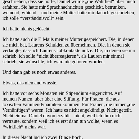
geschrieben, dass sie hoffe, Daniel würde „die Wahrheit“ über mich
erfahren. Sie hatte mir Sprachnachrichten geschickt, betrunken,
weinend, wütend – und meine Mutter hatte mir danach geschrieben,
ich solle *verständnisvoll* sein.
Ich hatte nichts gelöscht.
Ich hatte auch die E-Mails meiner Mutter gespeichert. Die, in denen
sie mich bat, Laurens Schulden zu übernehmen. Die, in denen sie
verlangte, dass ich Laurens Jobkontakte nutze. Die, in denen sie mir
schrieb, ich solle *nicht überreagieren*, als Lauren mir einmal
schrieb, sie wünschte, ich wäre nie geboren worden.
Und dann gab es noch etwas anderes.
Etwas, das niemand wusste.
Ich hatte vor sechs Monaten ein Stipendium eingerichtet. Auf
meinen Namen, aber über eine Stiftung. Für Frauen, die aus
toxischen Familiendynamiken kommen. Für Frauen, die immer „die
Vernünftigen“ waren. Ich hatte es nicht angekündigt. Nicht geteilt.
Nicht einmal Daniel davon erzählt – nicht, weil ich ihm nicht
vertraute, sondern weil ich es erst dann tun wollte, wenn es
*wirklich* meins war.
In dieser Nacht lud ich zwei Dinge hoch.