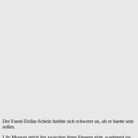
Der Fuenf-Dollar-Schein fuehlte sich schwerer an, als er haette sein
sollen.
Lily Morgan strich ihn zwischen ihren Fingern glatt, waehrend sie