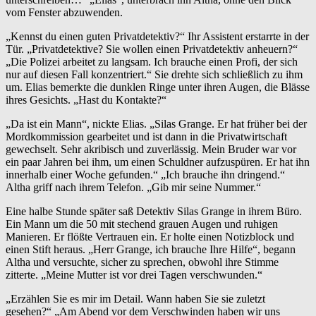
vom Fenster abzuwenden.
„Kennst du einen guten Privatdetektiv?“ Ihr Assistent erstarrte in der
Tür. „Privatdetektive? Sie wollen einen Privatdetektiv anheuern?“
„Die Polizei arbeitet zu langsam. Ich brauche einen Profi, der sich
nur auf diesen Fall konzentriert.“ Sie drehte sich schließlich zu ihm
um. Elias bemerkte die dunklen Ringe unter ihren Augen, die Blässe
ihres Gesichts. „Hast du Kontakte?“
„Da ist ein Mann“, nickte Elias. „Silas Grange. Er hat früher bei der
Mordkommission gearbeitet und ist dann in die Privatwirtschaft
gewechselt. Sehr akribisch und zuverlässig. Mein Bruder war vor
ein paar Jahren bei ihm, um einen Schuldner aufzuspüren. Er hat ihn
innerhalb einer Woche gefunden.“ „Ich brauche ihn dringend.“
Altha griff nach ihrem Telefon. „Gib mir seine Nummer.“
Eine halbe Stunde später saß Detektiv Silas Grange in ihrem Büro.
Ein Mann um die 50 mit stechend grauen Augen und ruhigen
Manieren. Er flößte Vertrauen ein. Er holte einen Notizblock und
einen Stift heraus. „Herr Grange, ich brauche Ihre Hilfe“, begann
Altha und versuchte, sicher zu sprechen, obwohl ihre Stimme
zitterte. „Meine Mutter ist vor drei Tagen verschwunden.“
„Erzählen Sie es mir im Detail. Wann haben Sie sie zuletzt
gesehen?“ „Am Abend vor dem Verschwinden haben wir uns