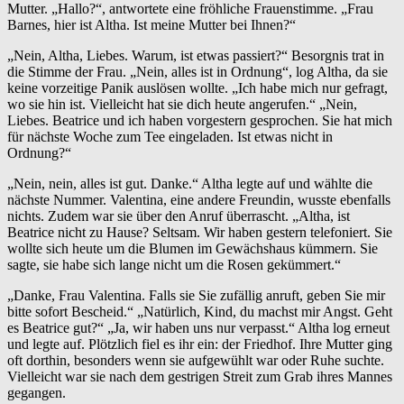
Mutter. „Hallo?“, antwortete eine fröhliche Frauenstimme. „Frau
Barnes, hier ist Altha. Ist meine Mutter bei Ihnen?“
„Nein, Altha, Liebes. Warum, ist etwas passiert?“ Besorgnis trat in
die Stimme der Frau. „Nein, alles ist in Ordnung“, log Altha, da sie
keine vorzeitige Panik auslösen wollte. „Ich habe mich nur gefragt,
wo sie hin ist. Vielleicht hat sie dich heute angerufen.“ „Nein,
Liebes. Beatrice und ich haben vorgestern gesprochen. Sie hat mich
für nächste Woche zum Tee eingeladen. Ist etwas nicht in
Ordnung?“
„Nein, nein, alles ist gut. Danke.“ Altha legte auf und wählte die
nächste Nummer. Valentina, eine andere Freundin, wusste ebenfalls
nichts. Zudem war sie über den Anruf überrascht. „Altha, ist
Beatrice nicht zu Hause? Seltsam. Wir haben gestern telefoniert. Sie
wollte sich heute um die Blumen im Gewächshaus kümmern. Sie
sagte, sie habe sich lange nicht um die Rosen gekümmert.“
„Danke, Frau Valentina. Falls sie Sie zufällig anruft, geben Sie mir
bitte sofort Bescheid.“ „Natürlich, Kind, du machst mir Angst. Geht
es Beatrice gut?“ „Ja, wir haben uns nur verpasst.“ Altha log erneut
und legte auf. Plötzlich fiel es ihr ein: der Friedhof. Ihre Mutter ging
oft dorthin, besonders wenn sie aufgewühlt war oder Ruhe suchte.
Vielleicht war sie nach dem gestrigen Streit zum Grab ihres Mannes
gegangen.