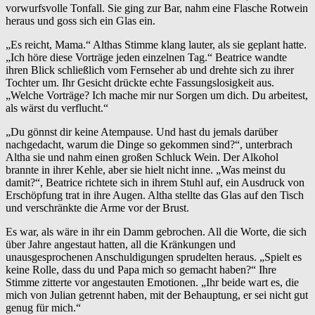
vorwurfsvolle Tonfall. Sie ging zur Bar, nahm eine Flasche Rotwein
heraus und goss sich ein Glas ein.
„Es reicht, Mama.“ Althas Stimme klang lauter, als sie geplant hatte.
„Ich höre diese Vorträge jeden einzelnen Tag.“ Beatrice wandte
ihren Blick schließlich vom Fernseher ab und drehte sich zu ihrer
Tochter um. Ihr Gesicht drückte echte Fassungslosigkeit aus.
„Welche Vorträge? Ich mache mir nur Sorgen um dich. Du arbeitest,
als wärst du verflucht.“
„Du gönnst dir keine Atempause. Und hast du jemals darüber
nachgedacht, warum die Dinge so gekommen sind?“, unterbrach
Altha sie und nahm einen großen Schluck Wein. Der Alkohol
brannte in ihrer Kehle, aber sie hielt nicht inne. „Was meinst du
damit?“, Beatrice richtete sich in ihrem Stuhl auf, ein Ausdruck von
Erschöpfung trat in ihre Augen. Altha stellte das Glas auf den Tisch
und verschränkte die Arme vor der Brust.
Es war, als wäre in ihr ein Damm gebrochen. All die Worte, die sich
über Jahre angestaut hatten, all die Kränkungen und
unausgesprochenen Anschuldigungen sprudelten heraus. „Spielt es
keine Rolle, dass du und Papa mich so gemacht haben?“ Ihre
Stimme zitterte vor angestauten Emotionen. „Ihr beide wart es, die
mich von Julian getrennt haben, mit der Behauptung, er sei nicht gut
genug für mich.“