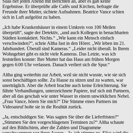
Silas rief jeden Abend mit Berichten an, aber es gab keine
Ergebnisse. Er überprüfte alle Cafés und Kirchen, befragte die
Freunde ihrer Mutter, sichtete Aufnahmen. Beatrice Vance schien
sich in Luft aufgelöst zu haben.
„Ich habe Krankenhäuser in einem Umkreis von 100 Meilen
überprüft“, sagte der Detektiv, „und auch Kollegen in benachbarten
Städten kontaktiert. Nichts.“ „Wie kann ein Mensch einfach
verschwinden?“, schrie Altha fast in den Hörer. „Wir leben im 21.
Jahrhundert. Überall sind Kameras.“ „Leider nicht überall. In Ihrem
Wohngebiet gibt es nicht viele Kameras. Das Letzte, was ich
feststellen konnte: Ihre Mutter hat das Haus am frühen Morgen
gegen 6:00 Uhr verlassen. Danach verliert sich die Spur.“
Altha ging weiterhin zur Arbeit, weil sie nicht wusste, wie sie sich
sonst beschäftigen sollte. Zu Hause zu sitzen und zu warten, war
unerträglich. Aber die Arbeit brachte auch keine Erleichterung. Sie
führte Verhandlungen, unterzeichnete Papiere, traf sich mit Partnern,
aber all das geschah wie unter Wasser in einem unwirklichen Nebel.
„Frau Vance, hören Sie mich?“ Die Stimme eines Partners im
Videoanruf holte sie in die Realität zurück.
„Ja, entschuldigen Sie. Was sagten Sie über die Lieferfristen?“
„Stimmen Sie den vorgeschlagenen Terminen zu?“ Altha schaute
auf den Bildschirm, aber die Zahlen und Diagramme
verschwammen vor ihren Augen. „Ja, ich stimme zu. Elias wird die