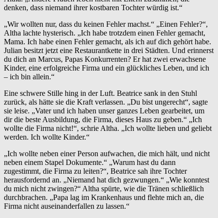
denken, dass niemand ihrer kostbaren Tochter würdig ist.“
„Wir wollten nur, dass du keinen Fehler machst.“ „Einen Fehler?“,
Altha lachte hysterisch. „Ich habe trotzdem einen Fehler gemacht,
Mama. Ich habe einen Fehler gemacht, als ich auf dich gehört habe.
Julian besitzt jetzt eine Restaurantkette in drei Städten. Und erinnerst
du dich an Marcus, Papas Konkurrenten? Er hat zwei erwachsene
Kinder, eine erfolgreiche Firma und ein glückliches Leben, und ich
– ich bin allein.“
Eine schwere Stille hing in der Luft. Beatrice sank in den Stuhl
zurück, als hätte sie die Kraft verlassen. „Du bist ungerecht“, sagte
sie leise. „Vater und ich haben unser ganzes Leben gearbeitet, um
dir die beste Ausbildung, die Firma, dieses Haus zu geben.“ „Ich
wollte die Firma nicht!“, schrie Altha. „Ich wollte lieben und geliebt
werden. Ich wollte Kinder.“
„Ich wollte neben einer Person aufwachen, die mich hält, und nicht
neben einem Stapel Dokumente.“ „Warum hast du dann
zugestimmt, die Firma zu leiten?“, Beatrice sah ihre Tochter
herausfordernd an. „Niemand hat dich gezwungen.“ „Wie konntest
du mich nicht zwingen?“ Altha spürte, wie die Tränen schließlich
durchbrachen. „Papa lag im Krankenhaus und flehte mich an, die
Firma nicht auseinanderfallen zu lassen.“