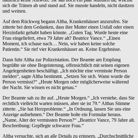
sich die Tränen ab und stand auf. Sie musste handeln, nicht dasitzen
und weinen.
Auf dem Rückweg begann Altha, Krankenhäuser anzurufen. Sie
zitterte bei dem Gedanken, dass ihre Mutter einen Unfall oder einen
Herzinfarkt gehabt haben könnte. „Guten Tag. Wurde heute eine
Frau eingeliefert, etwa 79 Jahre alt? Beatrice Vance.“ „Einen
Moment, ich schaue nach… Nein, wir haben keine solche
Patientin.“ Sie rief vier Krankenhäuser an. Keine Ergebnisse.
Dann fuhr Altha zur Polizeistation. Der Beamte am Empfang
begrüßte sie ohne Begeisterung, offensichtlich mit seinen eigenen
Angelegenheiten beschäftigt. „Ich möchte eine vermisste Person
melden“, sagte Altha bestimmt. „Setzen Sie sich. Wann wurde die
Person vermisst?“ „Heute Morgen oder möglicherweise während
der Nacht. Sie wissen es nicht genau.“
Der Beamte sah zu ihr auf. „Heute Morgen.“ „Ich verstehe, dass Sie
rechtlich vielleicht warten müssen, aber sie ist 79.“ Althas Stimme
zitterte. „Sie hat Herzprobleme.“ „In Ordnung, lassen Sie uns eine
Anzeige aufnehmen.“ Der Beamte holte ein Formular heraus.
„Name, Alter der vermissten Person?“ „Beatrice Vance, 79 Jahre alt.
Beschreibung: Gepflegte schwarze Frau.“
Altha versuchte, sich an alle Details zu erinnern. „Durchschnittliche