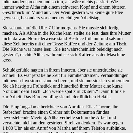
miteinander sprechen und so tun, als wäre nichts passiert. Wie
immer wachte Altha mit einem schweren Kopf und einem bitteren
Geschmack im Mund auf. Der Wein gestern war keine gute Idee
gewesen, besonders vor einem wichtigen Arbeitstag.
Sie schaute auf die Uhr: 7 Uhr morgens. Sie musste sich fertig
machen. Als Altha in die Küche kam, stellte sie fest, dass ihre Mutter
nicht da war. Normalerweise stand Beatrice früh auf und saß um
diese Zeit bereits mit einer Tasse Kaffee und der Zeitung am Tisch.
Die Küche war heute leer. „Sie ist wahrscheinlich beleidigt nach
gestern“, dachte Altha, während sie sich Kaffee aus der Maschine
goss.
Schuldgefühle nagten in ihrem Inneren, aber sie unterdrückte sie
schnell. Es war jetzt keine Zeit für Familiendramen. Verhandlungen
mit neuen Investoren standen bevor, und sie musste sich vorbereiten.
Sie aß hastig zu Frühstück und hinterließ ihrer Mutter eine kurze
Notiz auf dem Tisch: „Ich werde spät zurück sein.“ Dann fuhr sie
zur Arbeit. Das Büro empfing sie mit der üblichen Hektik.
Die Empfangsdame berichtete von Anrufen. Elias Thorne, ihr
Stabschef, brachte einen Ordner mit Dokumenten für das
bevorstehende Meeting. Altha vertiefte sich in die Arbeit und
versuchte, nicht an den gestrigen Streit zu denken. Es war gegen
14:00 Uhr, als ein Anruf von Martha auf ihrem Telefon aufblinkte.