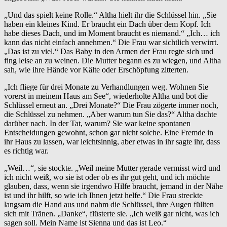
„Und das spielt keine Rolle.“ Altha hielt ihr die Schlüssel hin. „Sie
haben ein kleines Kind. Er braucht ein Dach über dem Kopf. Ich
habe dieses Dach, und im Moment braucht es niemand.“ „Ich… ich
kann das nicht einfach annehmen.“ Die Frau war sichtlich verwirrt.
„Das ist zu viel.“ Das Baby in den Armen der Frau regte sich und
fing leise an zu weinen. Die Mutter begann es zu wiegen, und Altha
sah, wie ihre Hände vor Kälte oder Erschöpfung zitterten.
„Ich fliege für drei Monate zu Verhandlungen weg. Wohnen Sie
vorerst in meinem Haus am See“, wiederholte Altha und bot die
Schlüssel erneut an. „Drei Monate?“ Die Frau zögerte immer noch,
die Schlüssel zu nehmen. „Aber warum tun Sie das?“ Altha dachte
darüber nach. In der Tat, warum? Sie war keine spontanen
Entscheidungen gewohnt, schon gar nicht solche. Eine Fremde in
ihr Haus zu lassen, war leichtsinnig, aber etwas in ihr sagte ihr, dass
es richtig war.
„Weil…“, sie stockte. „Weil meine Mutter gerade vermisst wird und
ich nicht weiß, wo sie ist oder ob es ihr gut geht, und ich möchte
glauben, dass, wenn sie irgendwo Hilfe braucht, jemand in der Nähe
ist und ihr hilft, so wie ich Ihnen jetzt helfe.“ Die Frau streckte
langsam die Hand aus und nahm die Schlüssel, ihre Augen füllten
sich mit Tränen. „Danke“, flüsterte sie. „Ich weiß gar nicht, was ich
sagen soll. Mein Name ist Sienna und das ist Leo.“