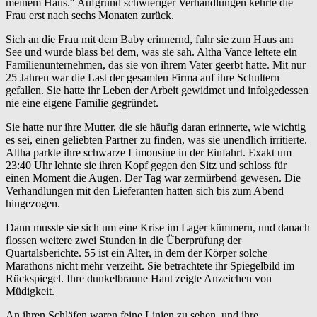
meinem Haus.“ Aufgrund schwieriger Verhandlungen kehrte die
Frau erst nach sechs Monaten zurück.
Sich an die Frau mit dem Baby erinnernd, fuhr sie zum Haus am
See und wurde blass bei dem, was sie sah. Altha Vance leitete ein
Familienunternehmen, das sie von ihrem Vater geerbt hatte. Mit nur
25 Jahren war die Last der gesamten Firma auf ihre Schultern
gefallen. Sie hatte ihr Leben der Arbeit gewidmet und infolgedessen
nie eine eigene Familie gegründet.
Sie hatte nur ihre Mutter, die sie häufig daran erinnerte, wie wichtig
es sei, einen geliebten Partner zu finden, was sie unendlich irritierte.
Altha parkte ihre schwarze Limousine in der Einfahrt. Exakt um
23:40 Uhr lehnte sie ihren Kopf gegen den Sitz und schloss für
einen Moment die Augen. Der Tag war zermürbend gewesen. Die
Verhandlungen mit den Lieferanten hatten sich bis zum Abend
hingezogen.
Dann musste sie sich um eine Krise im Lager kümmern, und danach
flossen weitere zwei Stunden in die Überprüfung der
Quartalsberichte. 55 ist ein Alter, in dem der Körper solche
Marathons nicht mehr verzeiht. Sie betrachtete ihr Spiegelbild im
Rückspiegel. Ihre dunkelbraune Haut zeigte Anzeichen von
Müdigkeit.
An ihren Schläfen waren feine Linien zu sehen, und ihre