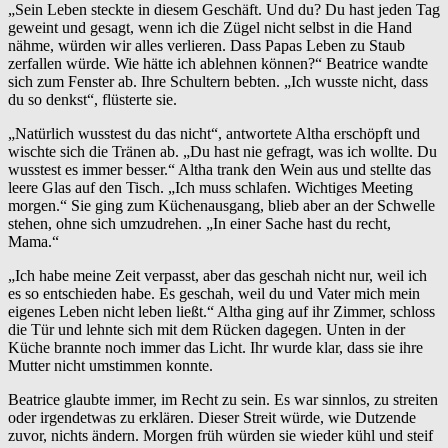
„Sein Leben steckte in diesem Geschäft. Und du? Du hast jeden Tag
geweint und gesagt, wenn ich die Zügel nicht selbst in die Hand
nähme, würden wir alles verlieren. Dass Papas Leben zu Staub
zerfallen würde. Wie hätte ich ablehnen können?“ Beatrice wandte
sich zum Fenster ab. Ihre Schultern bebten. „Ich wusste nicht, dass
du so denkst“, flüsterte sie.
„Natürlich wusstest du das nicht“, antwortete Altha erschöpft und
wischte sich die Tränen ab. „Du hast nie gefragt, was ich wollte. Du
wusstest es immer besser.“ Altha trank den Wein aus und stellte das
leere Glas auf den Tisch. „Ich muss schlafen. Wichtiges Meeting
morgen.“ Sie ging zum Küchenausgang, blieb aber an der Schwelle
stehen, ohne sich umzudrehen. „In einer Sache hast du recht,
Mama.“
„Ich habe meine Zeit verpasst, aber das geschah nicht nur, weil ich
es so entschieden habe. Es geschah, weil du und Vater mich mein
eigenes Leben nicht leben ließt.“ Altha ging auf ihr Zimmer, schloss
die Tür und lehnte sich mit dem Rücken dagegen. Unten in der
Küche brannte noch immer das Licht. Ihr wurde klar, dass sie ihre
Mutter nicht umstimmen konnte.
Beatrice glaubte immer, im Recht zu sein. Es war sinnlos, zu streiten
oder irgendetwas zu erklären. Dieser Streit würde, wie Dutzende
zuvor, nichts ändern. Morgen früh würden sie wieder kühl und steif