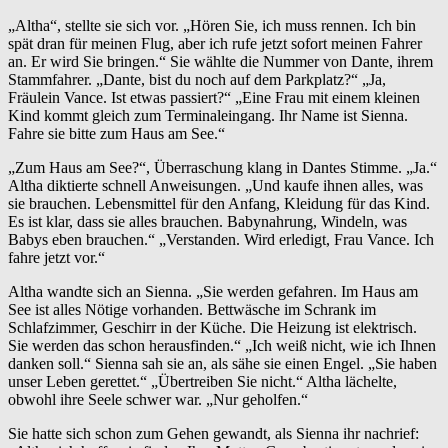
„Altha“, stellte sie sich vor. „Hören Sie, ich muss rennen. Ich bin
spät dran für meinen Flug, aber ich rufe jetzt sofort meinen Fahrer
an. Er wird Sie bringen.“ Sie wählte die Nummer von Dante, ihrem
Stammfahrer. „Dante, bist du noch auf dem Parkplatz?“ „Ja,
Fräulein Vance. Ist etwas passiert?“ „Eine Frau mit einem kleinen
Kind kommt gleich zum Terminaleingang. Ihr Name ist Sienna.
Fahre sie bitte zum Haus am See.“
„Zum Haus am See?“, Überraschung klang in Dantes Stimme. „Ja.“
Altha diktierte schnell Anweisungen. „Und kaufe ihnen alles, was
sie brauchen. Lebensmittel für den Anfang, Kleidung für das Kind.
Es ist klar, dass sie alles brauchen. Babynahrung, Windeln, was
Babys eben brauchen.“ „Verstanden. Wird erledigt, Frau Vance. Ich
fahre jetzt vor.“
Altha wandte sich an Sienna. „Sie werden gefahren. Im Haus am
See ist alles Nötige vorhanden. Bettwäsche im Schrank im
Schlafzimmer, Geschirr in der Küche. Die Heizung ist elektrisch.
Sie werden das schon herausfinden.“ „Ich weiß nicht, wie ich Ihnen
danken soll.“ Sienna sah sie an, als sähe sie einen Engel. „Sie haben
unser Leben gerettet.“ „Übertreiben Sie nicht.“ Altha lächelte,
obwohl ihre Seele schwer war. „Nur geholfen.“
Sie hatte sich schon zum Gehen gewandt, als Sienna ihr nachrief: