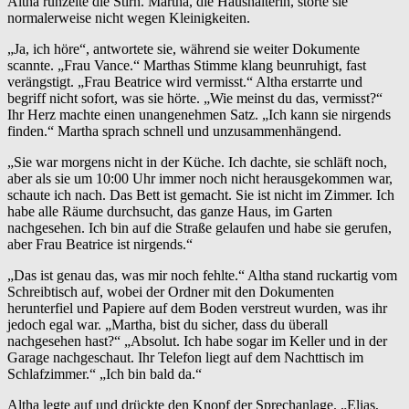
Altha runzelte die Stirn. Martha, die Haushälterin, störte sie
normalerweise nicht wegen Kleinigkeiten.
„Ja, ich höre“, antwortete sie, während sie weiter Dokumente
scannte. „Frau Vance.“ Marthas Stimme klang beunruhigt, fast
verängstigt. „Frau Beatrice wird vermisst.“ Altha erstarrte und
begriff nicht sofort, was sie hörte. „Wie meinst du das, vermisst?“
Ihr Herz machte einen unangenehmen Satz. „Ich kann sie nirgends
finden.“ Martha sprach schnell und unzusammenhängend.
„Sie war morgens nicht in der Küche. Ich dachte, sie schläft noch,
aber als sie um 10:00 Uhr immer noch nicht herausgekommen war,
schaute ich nach. Das Bett ist gemacht. Sie ist nicht im Zimmer. Ich
habe alle Räume durchsucht, das ganze Haus, im Garten
nachgesehen. Ich bin auf die Straße gelaufen und habe sie gerufen,
aber Frau Beatrice ist nirgends.“
„Das ist genau das, was mir noch fehlte.“ Altha stand ruckartig vom
Schreibtisch auf, wobei der Ordner mit den Dokumenten
herunterfiel und Papiere auf dem Boden verstreut wurden, was ihr
jedoch egal war. „Martha, bist du sicher, dass du überall
nachgesehen hast?“ „Absolut. Ich habe sogar im Keller und in der
Garage nachgeschaut. Ihr Telefon liegt auf dem Nachttisch im
Schlafzimmer.“ „Ich bin bald da.“
Altha legte auf und drückte den Knopf der Sprechanlage. „Elias,