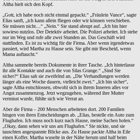
Altha hielt sich den Kopf.
„Gott, ich habe noch nicht einmal gepackt.“ „Fräulein Vance“, sagte
Elias sanft, „ich kann allein fliegen oder wir können verschieben.
Sie müssen nicht…“ „Nein.“ Sie stand abrupt auf. „Ich bin hier
sowieso nutzlos. Der Detektiv arbeitet. Die Polizei arbeitet. Ich stehe
nur im Weg und rufe alle zwei Stunden an. Das Geschäft wird
stattfinden. Es ist zu wichtig für die Firma. Aber wenn irgendetwas
passiert, wird Martha zu Hause sein. Sie gibt mir Bescheid, wenn
Mama auftaucht.“
Altha sammelte bereits Dokumente in ihrer Tasche. „Ich hinterlasse
ihr alle Kontakte und auch die von Silas Grange.“ „Sind Sie
sicher?“ Elias sah sie zweifelnd an. „Die Verhandlungen werden
länger als eine Woche dauern, vielleicht zwei.“ „Ich bin sicher“,
sagte Altha entschlossen, obwohl sich in ihrem Inneren alles vor
Angst zusammenzog. Jetzt wegzugehen, während ihre Mutter
vermisst wurde, fühlte sich wie Verrat an.
Aber die Firma – 200 Menschen arbeiteten dort. 200 Familien
hingen von ihren Entscheidungen ab. „Elias, bestelle ein Auto zum
Flughafen. Ich muss noch kurz nach Hause, meine Sachen holen.“
„Okay, dann sehen wir uns am Flughafen.“ Sie nickte, und sie
tauschten angespannte Blicke aus. Zu Hause packte Altha in Eile
einen Koffer. Martha wuselte in der Nähe herum und half beim