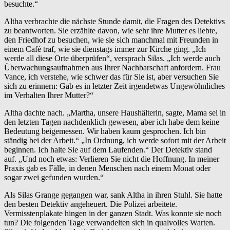
besuchte.“
Altha verbrachte die nächste Stunde damit, die Fragen des Detektivs
zu beantworten. Sie erzählte davon, wie sehr ihre Mutter es liebte,
den Friedhof zu besuchen, wie sie sich manchmal mit Freunden in
einem Café traf, wie sie dienstags immer zur Kirche ging. „Ich
werde all diese Orte überprüfen“, versprach Silas. „Ich werde auch
Überwachungsaufnahmen aus Ihrer Nachbarschaft anfordern. Frau
Vance, ich verstehe, wie schwer das für Sie ist, aber versuchen Sie
sich zu erinnern: Gab es in letzter Zeit irgendetwas Ungewöhnliches
im Verhalten Ihrer Mutter?“
Altha dachte nach. „Martha, unsere Haushälterin, sagte, Mama sei in
den letzten Tagen nachdenklich gewesen, aber ich habe dem keine
Bedeutung beigemessen. Wir haben kaum gesprochen. Ich bin
ständig bei der Arbeit.“ „In Ordnung, ich werde sofort mit der Arbeit
beginnen. Ich halte Sie auf dem Laufenden.“ Der Detektiv stand
auf. „Und noch etwas: Verlieren Sie nicht die Hoffnung. In meiner
Praxis gab es Fälle, in denen Menschen nach einem Monat oder
sogar zwei gefunden wurden.“
Als Silas Grange gegangen war, sank Altha in ihren Stuhl. Sie hatte
den besten Detektiv angeheuert. Die Polizei arbeitete.
Vermisstenplakate hingen in der ganzen Stadt. Was konnte sie noch
tun? Die folgenden Tage verwandelten sich in qualvolles Warten.