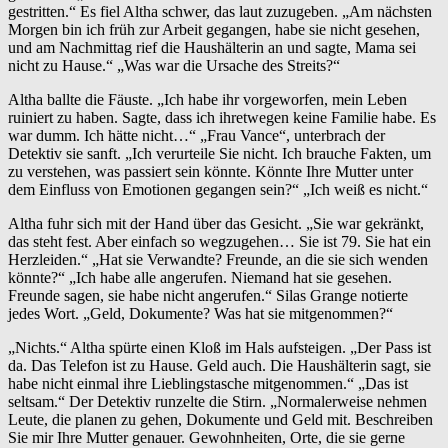
gestritten.“ Es fiel Altha schwer, das laut zuzugeben. „Am nächsten
Morgen bin ich früh zur Arbeit gegangen, habe sie nicht gesehen,
und am Nachmittag rief die Haushälterin an und sagte, Mama sei
nicht zu Hause.“ „Was war die Ursache des Streits?“
Altha ballte die Fäuste. „Ich habe ihr vorgeworfen, mein Leben
ruiniert zu haben. Sagte, dass ich ihretwegen keine Familie habe. Es
war dumm. Ich hätte nicht…“ „Frau Vance“, unterbrach der
Detektiv sie sanft. „Ich verurteile Sie nicht. Ich brauche Fakten, um
zu verstehen, was passiert sein könnte. Könnte Ihre Mutter unter
dem Einfluss von Emotionen gegangen sein?“ „Ich weiß es nicht.“
Altha fuhr sich mit der Hand über das Gesicht. „Sie war gekränkt,
das steht fest. Aber einfach so wegzugehen… Sie ist 79. Sie hat ein
Herzleiden.“ „Hat sie Verwandte? Freunde, an die sie sich wenden
könnte?“ „Ich habe alle angerufen. Niemand hat sie gesehen.
Freunde sagen, sie habe nicht angerufen.“ Silas Grange notierte
jedes Wort. „Geld, Dokumente? Was hat sie mitgenommen?“
„Nichts.“ Altha spürte einen Kloß im Hals aufsteigen. „Der Pass ist
da. Das Telefon ist zu Hause. Geld auch. Die Haushälterin sagt, sie
habe nicht einmal ihre Lieblingstasche mitgenommen.“ „Das ist
seltsam.“ Der Detektiv runzelte die Stirn. „Normalerweise nehmen
Leute, die planen zu gehen, Dokumente und Geld mit. Beschreiben
Sie mir Ihre Mutter genauer. Gewohnheiten, Orte, die sie gerne