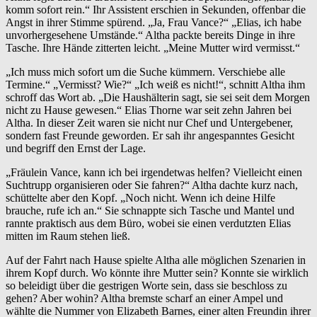
komm sofort rein.“ Ihr Assistent erschien in Sekunden, offenbar die
Angst in ihrer Stimme spürend. „Ja, Frau Vance?“ „Elias, ich habe
unvorhergesehene Umstände.“ Altha packte bereits Dinge in ihre
Tasche. Ihre Hände zitterten leicht. „Meine Mutter wird vermisst.“
„Ich muss mich sofort um die Suche kümmern. Verschiebe alle
Termine.“ „Vermisst? Wie?“ „Ich weiß es nicht!“, schnitt Altha ihm
schroff das Wort ab. „Die Haushälterin sagt, sie sei seit dem Morgen
nicht zu Hause gewesen.“ Elias Thorne war seit zehn Jahren bei
Altha. In dieser Zeit waren sie nicht nur Chef und Untergebener,
sondern fast Freunde geworden. Er sah ihr angespanntes Gesicht
und begriff den Ernst der Lage.
„Fräulein Vance, kann ich bei irgendetwas helfen? Vielleicht einen
Suchtrupp organisieren oder Sie fahren?“ Altha dachte kurz nach,
schüttelte aber den Kopf. „Noch nicht. Wenn ich deine Hilfe
brauche, rufe ich an.“ Sie schnappte sich Tasche und Mantel und
rannte praktisch aus dem Büro, wobei sie einen verdutzten Elias
mitten im Raum stehen ließ.
Auf der Fahrt nach Hause spielte Altha alle möglichen Szenarien in
ihrem Kopf durch. Wo könnte ihre Mutter sein? Konnte sie wirklich
so beleidigt über die gestrigen Worte sein, dass sie beschloss zu
gehen? Aber wohin? Altha bremste scharf an einer Ampel und
wählte die Nummer von Elizabeth Barnes, einer alten Freundin ihrer