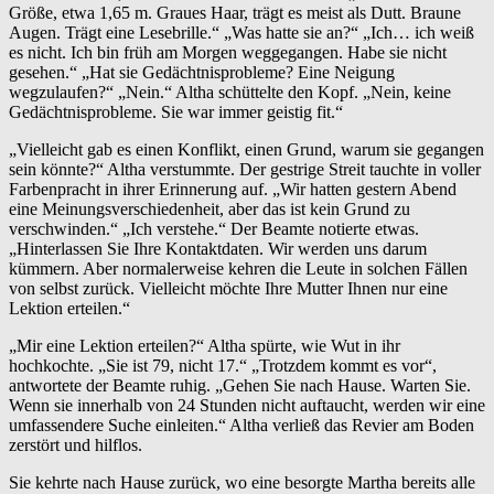
Größe, etwa 1,65 m. Graues Haar, trägt es meist als Dutt. Braune
Augen. Trägt eine Lesebrille.“ „Was hatte sie an?“ „Ich… ich weiß
es nicht. Ich bin früh am Morgen weggegangen. Habe sie nicht
gesehen.“ „Hat sie Gedächtnisprobleme? Eine Neigung
wegzulaufen?“ „Nein.“ Altha schüttelte den Kopf. „Nein, keine
Gedächtnisprobleme. Sie war immer geistig fit.“
„Vielleicht gab es einen Konflikt, einen Grund, warum sie gegangen
sein könnte?“ Altha verstummte. Der gestrige Streit tauchte in voller
Farbenpracht in ihrer Erinnerung auf. „Wir hatten gestern Abend
eine Meinungsverschiedenheit, aber das ist kein Grund zu
verschwinden.“ „Ich verstehe.“ Der Beamte notierte etwas.
„Hinterlassen Sie Ihre Kontaktdaten. Wir werden uns darum
kümmern. Aber normalerweise kehren die Leute in solchen Fällen
von selbst zurück. Vielleicht möchte Ihre Mutter Ihnen nur eine
Lektion erteilen.“
„Mir eine Lektion erteilen?“ Altha spürte, wie Wut in ihr
hochkochte. „Sie ist 79, nicht 17.“ „Trotzdem kommt es vor“,
antwortete der Beamte ruhig. „Gehen Sie nach Hause. Warten Sie.
Wenn sie innerhalb von 24 Stunden nicht auftaucht, werden wir eine
umfassendere Suche einleiten.“ Altha verließ das Revier am Boden
zerstört und hilflos.
Sie kehrte nach Hause zurück, wo eine besorgte Martha bereits alle