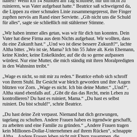
halten? Wenn ich 14 Stunden am Tag schuftete, nur um nicht zu
ruinieren, was Vater aufgebaut hatte.“ Beatrice saß schweigend da,
die Lippen zu einer schmalen Linie zusammengepresst, ihre Finger
zupften nervös am Rand einer Serviette. „Gib nicht uns die Schuld
für alles“, sagte sie schließlich mit stählerner Stimme.
„Wir haben immer alles getan, was wir für dich tun konnten. Dein
Vater hat diese Firma aus dem Nichts aufgebaut. Wir wollten, dass
du eine Zukunft hast.“ „Und wo ist diese bessere Zukunft?“, lachte
Altha bitter. „Wo ist sie, Mama? Ich bin 55 Jahre alt. Kein Ehemann,
keine Kinder, keine Enkelkinder, auf die du so gerne aufpassen
würdest. Nur eine Mutter, die mich ständig mit ihren Moralpredigten
in den Wahnsinn treibt.“
„Wage es nicht, so mit mir zu reden.“ Beatrice erhob sich schroff
von ihrem Stuhl. Ihr Gesicht war bleich geworden und ihre Augen
blitzten vor Zorn. „Wage es nicht. Ich bin deine Mutter.“ „Und?“,
Altha stand ebenfalls auf. „Gibt dir das das Recht, mein Leben zu
kontrollieren? Du hast es ruiniert, Mama.“ „Du hast es selbst
ruiniert. Du bist schuld!“, schrie Beatrice.
„Du hast deine Zeit verpasst. Niemand hat dich gezwungen,
tagelang zu schuften. Andere Frauen haben es irgendwie geschafft,
zu arbeiten und eine Familie zu gründen.“ „Andere Frauen tragen
kein Millionen-Dollar-Unternehmen auf ihrem Rücken“, schnappte
Altha. „Andere Frauen leben nicht mit Eltern zusammen, die