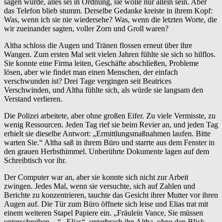
sagen würde, alles sei in Ordnung, sie wolle nur allein sein. Aber
das Telefon blieb stumm. Derselbe Gedanke kreiste in ihrem Kopf:
Was, wenn ich sie nie wiedersehe? Was, wenn die letzten Worte, die
wir zueinander sagten, voller Zorn und Groll waren?
Altha schloss die Augen und Tränen flossen erneut über ihre
Wangen. Zum ersten Mal seit vielen Jahren fühlte sie sich so hilflos.
Sie konnte eine Firma leiten, Geschäfte abschließen, Probleme
lösen, aber wie findet man einen Menschen, der einfach
verschwunden ist? Drei Tage vergingen seit Beatrices
Verschwinden, und Altha fühlte sich, als würde sie langsam den
Verstand verlieren.
Die Polizei arbeitete, aber ohne großen Eifer. Zu viele Vermisste, zu
wenig Ressourcen. Jeden Tag rief sie beim Revier an, und jeden Tag
erhielt sie dieselbe Antwort: „Ermittlungsmaßnahmen laufen. Bitte
warten Sie.“ Altha saß in ihrem Büro und starrte aus dem Fenster in
den grauen Herbsthimmel. Unberührte Dokumente lagen auf dem
Schreibtisch vor ihr.
Der Computer war an, aber sie konnte sich nicht zur Arbeit
zwingen. Jedes Mal, wenn sie versuchte, sich auf Zahlen und
Berichte zu konzentrieren, tauchte das Gesicht ihrer Mutter vor ihren
Augen auf. Die Tür zum Büro öffnete sich leise und Elias trat mit
einem weiteren Stapel Papiere ein. „Fräulein Vance, Sie müssen
unterschreiben…“ „Elias“, unterbrach ihn Altha, ohne den Blick