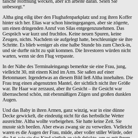
falsche Hoffnung wecken, aber ich arbeite daran. Seien Sie
unbesorgt.“
Altha ging eilig über den Flughafenparkplatz und zog ihren Koffer
hinter sich her. Elias war schon hineingegangen, aber sie zögerte,
um einen dringenden Anruf von Silas entgegenzunehmen. Das
Gespräch war kurz und fruchtlos. Keine neuen Spuren, keine
Zeugen, nichts. Nachdem sie aufgelegt hatte, beschleunigte sie ihre
Schritte. Es blieb weniger als eine halbe Stunde bis zum Check-in,
und sie durfte nicht zu spät kommen. Die Investoren würden nicht
warten, wenn sie den Flug verpasste.
In der Nähe des Terminaleingangs bemerkte sie eine Frau, jung,
vielleicht 30, mit einem Kind im Arm. Sie saßen auf einer
Betonmauer. Irgendetwas an diesem Bild ließ Altha innehalten. Die
Frau trug einen abgenutzten Mantel, der sichtlich nicht ihre Größe
war. Ihr Haar war zerzaust, aber ihr Gesicht – ihr Gesicht war
überraschend schön, mit ebenmäßigen Zügen und großen dunklen
Augen.
Und das Baby in ihren Armen, ganz winzig, war in eine dünne
Decke gewickelt, die eindeutig nicht für das herbstliche Wetter
ausreichte. Altha wollte vorbeigehen. Sie hatte keine Zeit. Sie
musste sich beeilen. Aber etwas zwang sie zu verweilen. Vielleicht
waren es die Augen der Frau, müde, aber voller stiller Würde, oder
die Art, wie sie das Kind zärtlich an sich drückte, um es mit ihrem