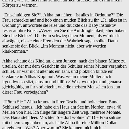
Körper zu wärmen.
„Entschuldigen Sie?“, Altha trat näher. „Ist alles in Ordnung?“ Die
Frau schreckte auf und hob einen müden Blick zu ihr. „Ja, alles ist in
Ordnung“, antwortete sie leise und drückte das Baby instinktiv
fester an ihre Brust. „Verzeihen Sie die Aufdringlichkeit, aber haben
Sie eine Bleibe?“ Die Frau schwieg einen Moment, als würde sie
abwägen, ob sie einer Fremden die Wahrheit sagen sollte. Dann
senkte sie den Blick. „Im Moment nicht, aber wir werden
klarkommen.“
Altha schaute das Kind an, einen Jungen, nach der blauen Mütze zu
urteilen, der mit dem Gesicht in der Schulter seiner Mutter vergraben
schlief. Er war nicht älter als ein Jahr, und plötzlich blitzte ein
Gedanke in Althas Kopf auf: Was, wenn meine Mutter auch
irgendwo so sitzt, einsam und hilflos? Was, wenn jemand genauso
gleichgültig an ihr vorbeigeht, wie die meisten Menschen jetzt an
dieser Frau vorbeigehen?
„Hören Sie.“ Altha kramte in ihrer Tasche und holte einen Bund
Schlüssel heraus. „Ich habe ein Haus am See im Norden, etwa 40
Meilen von hier. Ich fliege für längere Zeit weg, mehrere Monate.
Das Haus steht leer. Möchten Sie dort wohnen?“ Die Frau sah sie
mit einem Unglauben an, als hätte Altha ihr eine Million Dollar
angeboten. „Was? Aber warum? Sie kennen mich nicht.“