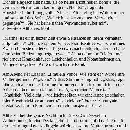
Lichter eingeschaltet hatte, als ob helles Licht helfen könnte, die
vermisste Herrin zurückzubringen. „Nichts?“, fragte die
Haushälterin hoffnungsvoll. „Nichts.“ Altha ging ins Wohnzimmer
und sank auf das Sofa. „Vielleicht ist sie zu einem Verwandten
gegangen?“ „Sie hat keine nahen Verwandten außer mir“,
antwortete Altha erschöpft.
„Martha, ist dir in letzter Zeit etwas Seltsames an ihrem Verhalten
aufgefallen?“ „Nein, Fräulein Vance. Frau Beatrice war wie immer.
Zwar schien sie die letzten Tage etwas nachdenklich, aber ich habe
dem keine Bedeutung beigemessen.“ Altha nahm ihr Telefon und
rief erneut Krankenhäuser, Leichenhallen und Notaufnahmen an.
Mit jeder negativen Antwort wuchs die Panik.
Am Abend rief Elias an. „Fräulein Vance, wie steht es? Wurde Ihre
Mutter gefunden?“ „Nein.“ Althas Stimme klang hohl. „Elias, sage
bitte auch alle meine Termine für morgen ab. Ich kann nicht an die
Arbeit denken, wenn ich nicht weiß, wo meine Mutter ist.“
„Natürlich. Vielleicht… vielleicht sollten wir eine Anzeige schalten
oder Privatdetektive anheuern.“ „Detektive? Ja, das ist ein guter
Gedanke. Darum kümmere ich mich morgen als Erstes.“
Altha schlief die ganze Nacht nicht. Sie saß im Sessel im
Wohnzimmer, in eine Decke gehüllt, und starrte auf das Telefon, in
der Hoffnung, dass es klingeln würde, dass ihre Mutter anrufen und