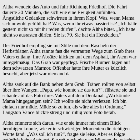
Altha wendete das Auto und fuhr Richtung Friedhof. Die Fahrt
dauerte 20 Minuten, die sich wie eine Ewigkeit anfühlten.
Ängstliche Gedanken schwirrten in ihrem Kopf. Was, wenn Mama
sich unwohl gefühlt hat? Was, wenn ihr etwas passiert ist? „Ich hätte
gestern nicht so mit ihr reden dürfen“, dachte Altha bitter. „Ich hätte
nicht so ausrasten dürfen. Sie ist 79. Sie hat ein Herzleiden.“
Der Friedhof empfing sie mit Stille und dem Rascheln der
Herbstblätter. Altha rannte fast die vertrauten Wege zum Grab ihres
Vaters entlang. Ihre Absätze klickten auf dem Asphalt, ihr Atem war
unregelmäßig. Das Grab war gepflegt. Frische Blumen lagen auf
dem schwarzen Marmor. Offenbar hatte ihre Mutter es kürzlich
besucht, aber jetzt war niemand da.
Altha sank auf die Bank neben dem Grab. Tränen rollten von selbst
über ihre Wangen. „Papa, wie konnte sie das tun?“, flüsterte sie und
schaute auf das Foto ihres Vaters auf dem Denkmal. „Wo könnte
Mama hingegangen sein? Ich wollte sie nicht verletzen. Ich bin
einfach nur müde. Müde so zu tun, als wäre alles in Ordnung.“
Langston Vance blickte streng und ruhig vom Foto herab.
Altha erinnerte sich daran, wie er sie immer mit einem Blick
beruhigen konnte, wie er in schwierigen Momenten die richtigen
Worte fand. „Was soll ich tun?“, fragte sie leise. Aber es folgte
natürlich keine Antwort. Sie saß noch ein paar Minuten da, wischte