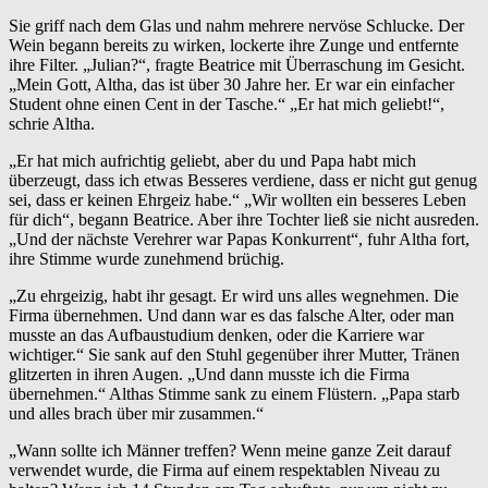
Sie griff nach dem Glas und nahm mehrere nervöse Schlucke. Der
Wein begann bereits zu wirken, lockerte ihre Zunge und entfernte
ihre Filter. „Julian?“, fragte Beatrice mit Überraschung im Gesicht.
„Mein Gott, Altha, das ist über 30 Jahre her. Er war ein einfacher
Student ohne einen Cent in der Tasche.“ „Er hat mich geliebt!“,
schrie Altha.
„Er hat mich aufrichtig geliebt, aber du und Papa habt mich
überzeugt, dass ich etwas Besseres verdiene, dass er nicht gut genug
sei, dass er keinen Ehrgeiz habe.“ „Wir wollten ein besseres Leben
für dich“, begann Beatrice. Aber ihre Tochter ließ sie nicht ausreden.
„Und der nächste Verehrer war Papas Konkurrent“, fuhr Altha fort,
ihre Stimme wurde zunehmend brüchig.
„Zu ehrgeizig, habt ihr gesagt. Er wird uns alles wegnehmen. Die
Firma übernehmen. Und dann war es das falsche Alter, oder man
musste an das Aufbaustudium denken, oder die Karriere war
wichtiger.“ Sie sank auf den Stuhl gegenüber ihrer Mutter, Tränen
glitzerten in ihren Augen. „Und dann musste ich die Firma
übernehmen.“ Althas Stimme sank zu einem Flüstern. „Papa starb
und alles brach über mir zusammen.“
„Wann sollte ich Männer treffen? Wenn meine ganze Zeit darauf
verwendet wurde, die Firma auf einem respektablen Niveau zu