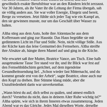
gewöhnlich exakte Berufsfrisur war an den Rändern leicht zerzaust.
Vor 30 Jahren, als ihr Vater ihr die Leitung der Firma übergab, sah
sie völlig anders aus. Sie war voller Energie, Ehrgeiz und bereit,
Berge zu versetzen. Jetzt fühlte sich jeder Tag wie ein Kampf an,
den sie gewinnen musste, nur um das Geschäft über Wasser zu
halten.
Altha stieg aus dem Auto, holte ihre Aktentasche aus dem
Kofferraum und ging zur Haustür. Das Haus begrüßte sie mit
gedimmtem Licht im Flur und Stille. Nein, nicht völlige Stille. Aus
der Küche kam das leise Gemurmel des Fernsehers. Altha streifte
ihre Absätze ab, hängte ihren Mantel auf und ging in die Küche.
Wie erwartet saß ihre Mutter, Beatrice Vance, am Tisch. Eine halb
ausgetrunkene Tasse Tee stand vor ihr, und ihr Blick war fest auf
den Fernsehbildschirm gerichtet, auf dem irgendeine
Gesundheitssendung lief. „Schon wieder fast Mitternacht, und du
kommst gerade erst von der Arbeit“, sagte Beatrice, ohne auch nur
den Kopf zu drehen. Ihre Stimme klang müde, aber die
Unzufriedenheit darin war unverkennbar.
„Wann hörst du auf, dich selbst zu quälen, und atmest endlich
durch? Verstehst du nicht, dass in deinem Alter Ruhe wichtig ist?“
Altha spürte, wie sich in ihrem Inneren etwas zusammenzog. Jeden
Abend war es das Gleiche. Jedes Mal dieselben Worte, derselbe