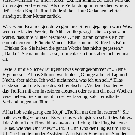
Unterlagen vorbereiten.“ Als die Verbindung unterbrochen wurde,
ließ sie den Kopf in ihre Hände sinken. Ihre Gedanken kehrten
ständig zu ihrer Mutter zurück.
Was, wenn Beatrice gerade wegen ihres Streits gegangen war? Was,
wenn die letzten Worte, die Altha zu ihr gesagt hatte, so grausam
waren, dass ihre Mutter beschloss… nein, daran konnte sie nicht
einmal denken. „Fräulein Vance.“ Elias kam mit Kaffee ins Büro.
„Trinken Sie. Sie haben die ganze Woche fast nichts gegessen.“
„Danke.“ Sie nahm die Tasse, rührte das Getränk aber nicht einmal
an.
„Wie läuft die Suche? Ist irgendetwas vorangekommen?“ „Keine
Ergebnisse.“ Althas Stimme war leblos. „Grange arbeitet Tag und
Nacht, aber nichts. Ich weiß nicht mehr, was ich tun soll.“ Elias
setzte sich auf die Kante des Schreibtischs. „Vielleicht sollten wir
das Treffen mit den Investoren absagen oder es um ein paar Wochen
verschieben. Sie sind nicht in der Verfassung, solch ernsthafte
Verhandlungen zu führen.“
Altha hob schlagartig den Kopf. „Treffen mit den Investoren?“ Sie
hatte es völlig vergessen. Es war das wichtigste Geschäft des Jahres.
Die Zukunft der Firma hing davon ab. Richtig. Der Flug ist heute.
„Elias, wie viel Uhr ist es?“ „14:30 Uhr. Und der Flug ist um 18:00
Uhr“, erinnerte ihn der Assistent. Also ist der Flug in drei Stunden.