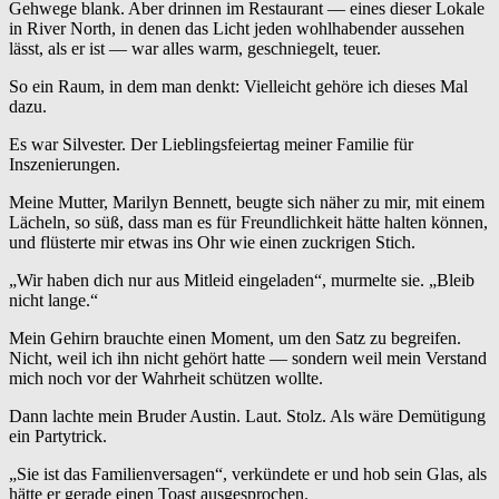
Gehwege blank. Aber drinnen im Restaurant — eines dieser Lokale
in River North, in denen das Licht jeden wohlhabender aussehen
lässt, als er ist — war alles warm, geschniegelt, teuer.
So ein Raum, in dem man denkt: Vielleicht gehöre ich dieses Mal
dazu.
Es war Silvester. Der Lieblingsfeiertag meiner Familie für
Inszenierungen.
Meine Mutter, Marilyn Bennett, beugte sich näher zu mir, mit einem
Lächeln, so süß, dass man es für Freundlichkeit hätte halten können,
und flüsterte mir etwas ins Ohr wie einen zuckrigen Stich.
„Wir haben dich nur aus Mitleid eingeladen“, murmelte sie. „Bleib
nicht lange.“
Mein Gehirn brauchte einen Moment, um den Satz zu begreifen.
Nicht, weil ich ihn nicht gehört hatte — sondern weil mein Verstand
mich noch vor der Wahrheit schützen wollte.
Dann lachte mein Bruder Austin. Laut. Stolz. Als wäre Demütigung
ein Partytrick.
„Sie ist das Familienversagen“, verkündete er und hob sein Glas, als
hätte er gerade einen Toast ausgesprochen.