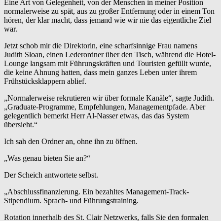
Eine Art von Gelegenheit, von der Menschen in meiner Position
normalerweise zu spät, aus zu großer Entfernung oder in einem Ton
hören, der klar macht, dass jemand wie wir nie das eigentliche Ziel
war.
Jetzt schob mir die Direktorin, eine scharfsinnige Frau namens
Judith Sloan, einen Lederordner über den Tisch, während die Hotel-
Lounge langsam mit Führungskräften und Touristen gefüllt wurde,
die keine Ahnung hatten, dass mein ganzes Leben unter ihrem
Frühstücksklappern ablief.
„Normalerweise rekrutieren wir über formale Kanäle“, sagte Judith.
„Graduate-Programme, Empfehlungen, Managementpfade. Aber
gelegentlich bemerkt Herr Al-Nasser etwas, das das System
übersieht.“
Ich sah den Ordner an, ohne ihn zu öffnen.
„Was genau bieten Sie an?“
Der Scheich antwortete selbst.
„Abschlussfinanzierung. Ein bezahltes Management-Track-
Stipendium. Sprach- und Führungstraining.
Rotation innerhalb des St. Clair Netzwerks, falls Sie den formalen