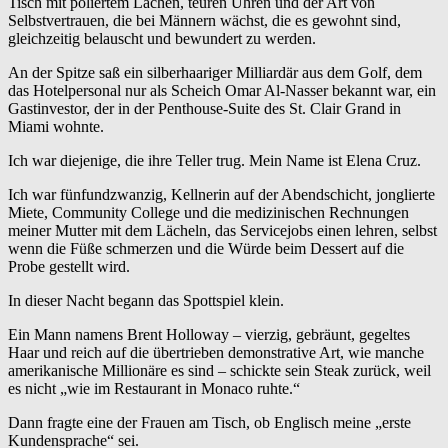
Tisch mit poliertem Lachen, teuren Uhren und der Art von
Selbstvertrauen, die bei Männern wächst, die es gewohnt sind,
gleichzeitig belauscht und bewundert zu werden.
An der Spitze saß ein silberhaariger Milliardär aus dem Golf, dem
das Hotelpersonal nur als Scheich Omar Al-Nasser bekannt war, ein
Gastinvestor, der in der Penthouse-Suite des St. Clair Grand in
Miami wohnte.
Ich war diejenige, die ihre Teller trug. Mein Name ist Elena Cruz.
Ich war fünfundzwanzig, Kellnerin auf der Abendschicht, jonglierte
Miete, Community College und die medizinischen Rechnungen
meiner Mutter mit dem Lächeln, das Servicejobs einen lehren, selbst
wenn die Füße schmerzen und die Würde beim Dessert auf die
Probe gestellt wird.
In dieser Nacht begann das Spottspiel klein.
Ein Mann namens Brent Holloway – vierzig, gebräunt, gegeltes
Haar und reich auf die übertrieben demonstrative Art, wie manche
amerikanische Millionäre es sind – schickte sein Steak zurück, weil
es nicht „wie im Restaurant in Monaco ruhte.“
Dann fragte eine der Frauen am Tisch, ob Englisch meine „erste
Kundensprache“ sei.