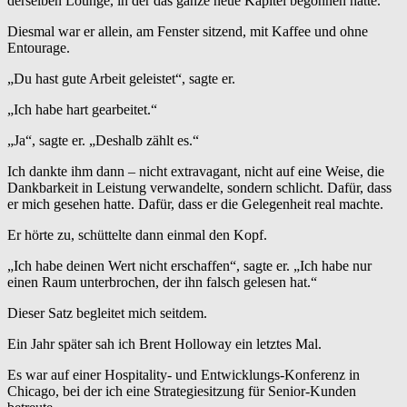
derselben Lounge, in der das ganze neue Kapitel begonnen hatte.
Diesmal war er allein, am Fenster sitzend, mit Kaffee und ohne
Entourage.
„Du hast gute Arbeit geleistet“, sagte er.
„Ich habe hart gearbeitet.“
„Ja“, sagte er. „Deshalb zählt es.“
Ich dankte ihm dann – nicht extravagant, nicht auf eine Weise, die
Dankbarkeit in Leistung verwandelte, sondern schlicht. Dafür, dass
er mich gesehen hatte. Dafür, dass er die Gelegenheit real machte.
Er hörte zu, schüttelte dann einmal den Kopf.
„Ich habe deinen Wert nicht erschaffen“, sagte er. „Ich habe nur
einen Raum unterbrochen, der ihn falsch gelesen hat.“
Dieser Satz begleitet mich seitdem.
Ein Jahr später sah ich Brent Holloway ein letztes Mal.
Es war auf einer Hospitality- und Entwicklungs-Konferenz in
Chicago, bei der ich eine Strategiesitzung für Senior-Kunden