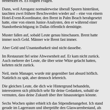
bemerkten es. Es folgten Fragen.
Dann, weil Arroganz normalerweise überall Spuren hinterlässt,
tauchten zwei frühere Beschwerden wieder auf – eine von einem
Hotel-Event-Koordinator, den Brent in Palm Beach herabgesetzt
hatte, eine von einem Junior-Analysten, den er während einer
Standortbesichtigung in Dallas öffentlich demütigte.
Muster fallen auf, sobald Leute genau hinschauen. Brent hatte
immer noch Geld. Männer wie Brent fast immer.
Aber Geld und Unantastbarkeit sind nicht dasselbe.
Im Restaurant fiel seine Abwesenheit auf. Er kam nicht zurück.
Auch mehrere der Leute, die über seine Witze gelacht hatten,
kehrten nicht zurück.
Neil, mein Manager, wurde mir gegenüber fast absurd höflich.
Natürlich zu spät, aber dennoch lehrreich.
Die gleichen Leute, die dich wie Hintergrund behandeln,
interessieren sich plötzlich sehr für deine Gedanken, sobald sie
vermuten, dass deine Zukunft über ihre hinaussteigen könnte.
Sechs Wochen später erhielt ich das Stipendienangebot. Ich stand
gerade im Lagerraum und überprüfte den Glaswarenbestand, als