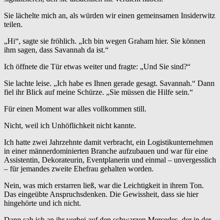
Sie lächelte mich an, als würden wir einen gemeinsamen Insiderwitz
teilen.
„Hi“, sagte sie fröhlich. „Ich bin wegen Graham hier. Sie können
ihm sagen, dass Savannah da ist.“
Ich öffnete die Tür etwas weiter und fragte: „Und Sie sind?“
Sie lachte leise. „Ich habe es Ihnen gerade gesagt. Savannah.“ Dann
fiel ihr Blick auf meine Schürze. „Sie müssen die Hilfe sein.“
Für einen Moment war alles vollkommen still.
Nicht, weil ich Unhöflichkeit nicht kannte.
Ich hatte zwei Jahrzehnte damit verbracht, ein Logistikunternehmen
in einer männerdominierten Branche aufzubauen und war für eine
Assistentin, Dekorateurin, Eventplanerin und einmal – unvergesslich
– für jemandes zweite Ehefrau gehalten worden.
Nein, was mich erstarren ließ, war die Leichtigkeit in ihrem Ton.
Das eingeübte Anspruchsdenken. Die Gewissheit, dass sie hier
hingehörte und ich nicht.
Dann sah ich an ihr vorbei auf den schwarzen Mercedes, der in der