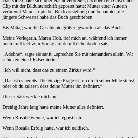
Das Video hatte sich über Nacht verbreitet, nachdem ein Gast einen
Clip mit der Bildunterschrift gepostet hatte: Mutter einer Autorin
verbrennt Manuskripte bei Buchvorstellung und behauptet, die
jüngere Schwester habe das Buch geschrieben.
Bis Mittag war die Geschichte größer geworden als das Buch.
Meine Verlegerin, Maren Holt, rief mich an, während ich immer
noch im Kleid vom Vortag auf dem Küchenboden saß.
„Adeline“, sagte sie sanft, „sprechen Sie mit niemandem allein. Wir
schicken eine PR-Beraterin.“
„Ich will nicht, dass das zu einem Zirkus wird.“
„Das ist es bereits. Die einzige Frage ist, ob du in seiner Mitte stehst
oder ob du zulässt, dass deine Mutter ihn definiert.“
Dieser Satz weckte mich auf.
Dreißig Jahre lang hatte meine Mutter alles definiert.
Wenn Rosalie weinte, war ich egoistisch.
Wenn Rosalie Erfolg hatte, war ich neidisch.