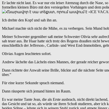
Er lachte nicht laut. Es war nur ein leiser Atemzug durch die Nase, s
formellen kleinen Büro mit den versiegelten Vorhängen und dem polier
Ich drehte den Kopf und sah ihn an.
Michael machte sich nicht die Mühe, es zu verbergen. Sein Mund hob si
Meiner Schwester gegenüber saß meine Schwester Olivia sehr aufrecht 
sah teuer aus. Ihr Haar hatte sich trotz des Regens draußen nicht be
einschließlich der Jefferson-, Carlisle- und West End-Immobilien, geh
Olivias Augen leuchteten sofort.
Andrew lächelte das Lächeln eines Mannes, der gerade reicher geword
Dann richtete der Anwalt seine Brille, blickte auf die nächste Seit
über.”
Für eine kurze Sekunde sprach niemand.
Dann räusperte sich jemand hinten im Raum.
Es war meine Tante Jean, die als Erste ausbrach, nicht direkt lachend
das Gesicht und tat so, als würde sie ihren Schoß studieren, aber ic
beiden Söhne – lehnte sich in seinem Stuhl zurück und atmete länger 