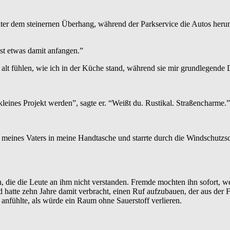
r dem steinernen Überhang, während der Parkservice die Autos herumbra
nst etwas damit anfangen.”
e alt fühlen, wie ich in der Küche stand, während sie mir grundlegende D
kleines Projekt werden”, sagte er. “Weißt du. Rustikal. Straßencharme.”
lag meines Vaters in meine Handtasche und starrte durch die Windschu
die die Leute an ihm nicht verstanden. Fremde mochten ihn sofort, weil 
hatte zehn Jahre damit verbracht, einen Ruf aufzubauen, der aus der 
ch anfühlte, als würde ein Raum ohne Sauerstoff verlieren.