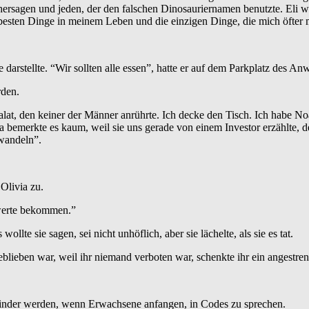
vorhersagen und jeden, der den falschen Dinosauriernamen benutzte. El
sten Dinge in meinem Leben und die einzigen Dinge, die mich öfter mut
rstellte. “Wir sollten alle essen”, hatte er auf dem Parkplatz des Anw
rden.
t, den keiner der Männer anrührte. Ich decke den Tisch. Ich habe Noah
ia bemerkte es kaum, weil sie uns gerade von einem Investor erzählte, d
wandeln”.
Olivia zu.
swerte bekommen.”
llte sie sagen, sei nicht unhöflich, aber sie lächelte, als sie es tat.
eben war, weil ihr niemand verboten war, schenkte ihr ein angestrengt
 Kinder werden, wenn Erwachsene anfangen, in Codes zu sprechen.