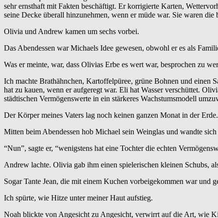
sehr ernsthaft mit Fakten beschäftigt. Er korrigierte Karten, Wetter
seine Decke überall hinzunehmen, wenn er müde war. Sie waren die be
Olivia und Andrew kamen um sechs vorbei.
Das Abendessen war Michaels Idee gewesen, obwohl er es als Familie da
Was er meinte, war, dass Olivias Erbe es wert war, besprochen zu we
Ich machte Brathähnchen, Kartoffelpüree, grüne Bohnen und einen Sala
hat zu kauen, wenn er aufgeregt war. Eli hat Wasser verschüttet. Oliv
städtischen Vermögenswerte in ein stärkeres Wachstumsmodell umzu
Der Körper meines Vaters lag noch keinen ganzen Monat in der Erde.
Mitten beim Abendessen hob Michael sein Weinglas und wandte sich 
“Nun”, sagte er, “wenigstens hat eine Tochter die echten Vermögen
Andrew lachte. Olivia gab ihm einen spielerischen kleinen Schubs, als wo
Sogar Tante Jean, die mit einem Kuchen vorbeigekommen war und gebli
Ich spürte, wie Hitze unter meiner Haut aufstieg.
Noah blickte von Angesicht zu Angesicht, verwirrt auf die Art, wie