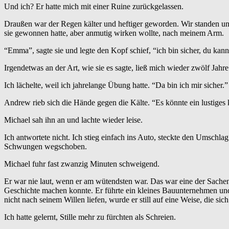
Und ich? Er hatte mich mit einer Ruine zurückgelassen.
Draußen war der Regen kälter und heftiger geworden. Wir standen unte
sie gewonnen hatte, aber anmutig wirken wollte, nach meinem Arm.
“Emma”, sagte sie und legte den Kopf schief, “ich bin sicher, du kan
Irgendetwas an der Art, wie sie es sagte, ließ mich wieder zwölf Jahr
Ich lächelte, weil ich jahrelange Übung hatte. “Da bin ich mir sicher.”
Andrew rieb sich die Hände gegen die Kälte. “Es könnte ein lustiges 
Michael sah ihn an und lachte wieder leise.
Ich antwortete nicht. Ich stieg einfach ins Auto, steckte den Umsch
Schwungen wegschoben.
Michael fuhr fast zwanzig Minuten schweigend.
Er war nie laut, wenn er am wütendsten war. Das war eine der Sachen, 
Geschichte machen konnte. Er führte ein kleines Bauunternehmen und 
nicht nach seinem Willen liefen, wurde er still auf eine Weise, die si
Ich hatte gelernt, Stille mehr zu fürchten als Schreien.