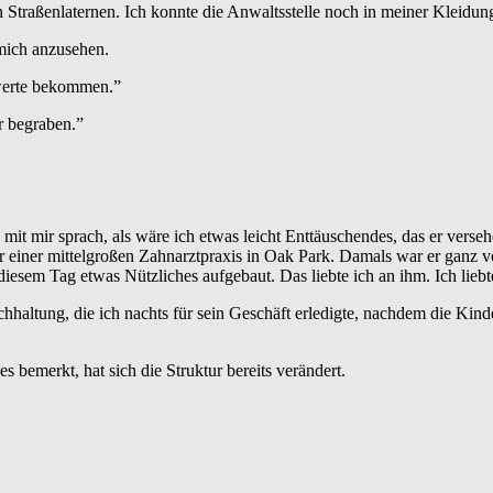
en Straßenlaternen. Ich konnte die Anwaltsstelle noch in meiner Kleidung
mich anzusehen.
swerte bekommen.”
r begraben.”
 mit mir sprach, als wäre ich etwas leicht Enttäuschendes, das er versehe
r einer mittelgroßen Zahnarztpraxis in Oak Park. Damals war er ganz v
esem Tag etwas Nützliches aufgebaut. Das liebte ich an ihm. Ich liebte
hhaltung, die ich nachts für sein Geschäft erledigte, nachdem die Kin
 bemerkt, hat sich die Struktur bereits verändert.