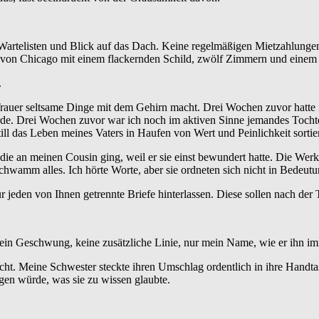
Wartelisten und Blick auf das Dach. Keine regelmäßigen Mietzahlunge
von Chicago mit einem flackernden Schild, zwölf Zimmern und einem P
.
l Trauer seltsame Dinge mit dem Gehirn macht. Drei Wochen zuvor hatt
. Drei Wochen zuvor war ich noch im aktiven Sinne jemandes Tochter 
ll das Leben meines Vaters in Haufen von Wert und Peinlichkeit sortie
ie an meinen Cousin ging, weil er sie einst bewundert hatte. Die Werk
schwamm alles. Ich hörte Worte, aber sie ordneten sich nicht in Bedeutu
für jeden von Ihnen getrennte Briefe hinterlassen. Diese sollen nach de
n Geschwung, keine zusätzliche Linie, nur mein Name, wie er ihn imme
icht. Meine Schwester steckte ihren Umschlag ordentlich in ihre Handta
tigen würde, was sie zu wissen glaubte.