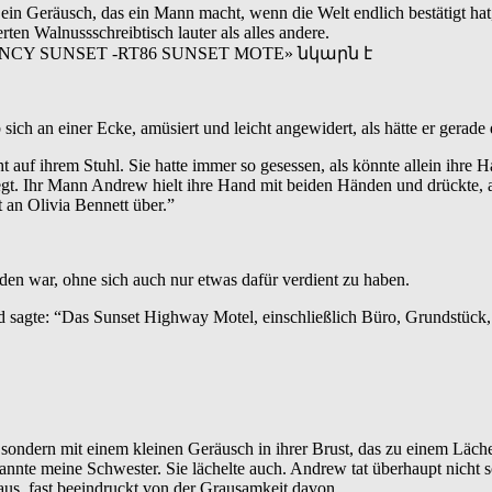
o ein Geräusch, das ein Mann macht, wenn die Welt endlich bestätigt hat
ten Walnussschreibtisch lauter als alles andere.
ch an einer Ecke, amüsiert und leicht angewidert, als hätte er gerade d
auf ihrem Stuhl. Sie hatte immer so gesessen, als könnte allein ihre H
wegt. Ihr Mann Andrew hielt ihre Hand mit beiden Händen und drückte, 
t an Olivia Bennett über.”
en war, ohne sich auch nur etwas dafür verdient zu haben.
e und sagte: “Das Sunset Highway Motel, einschließlich Büro, Grundst
, sondern mit einem kleinen Geräusch in ihrer Brust, das zu einem Läch
h kannte meine Schwester. Sie lächelte auch. Andrew tat überhaupt nich
aus, fast beeindruckt von der Grausamkeit davon.