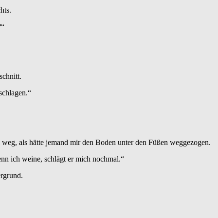
hts.
?“
chnitt.
schlagen.“
fiel weg, als hätte jemand mir den Boden unter den Füßen weggezogen.
nn ich weine, schlägt er mich nochmal.“
ergrund.