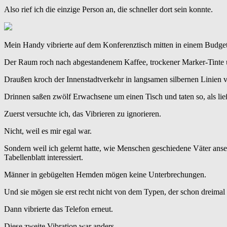
Also rief ich die einzige Person an, die schneller dort sein konnte.
Mein Handy vibrierte auf dem Konferenztisch mitten in einem Budget-M
Der Raum roch nach abgestandenem Kaffee, trockener Marker-Tinte 
Draußen kroch der Innenstadtverkehr in langsamen silbernen Linien v
Drinnen saßen zwölf Erwachsene um einen Tisch und taten so, als ließ
Zuerst versuchte ich, das Vibrieren zu ignorieren.
Nicht, weil es mir egal war.
Sondern weil ich gelernt hatte, wie Menschen geschiedene Väter anse
Tabellenblatt interessiert.
Männer in gebügelten Hemden mögen keine Unterbrechungen.
Und sie mögen sie erst recht nicht von dem Typen, der schon dreimal 
Dann vibrierte das Telefon erneut.
Diese zweite Vibration war anders.