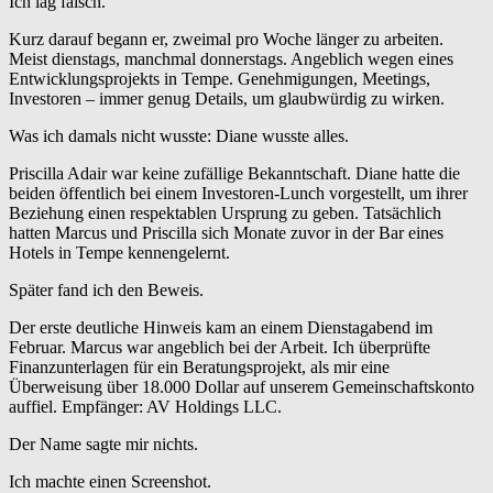
Ich lag falsch.
Kurz darauf begann er, zweimal pro Woche länger zu arbeiten.
Meist dienstags, manchmal donnerstags. Angeblich wegen eines
Entwicklungsprojekts in Tempe. Genehmigungen, Meetings,
Investoren – immer genug Details, um glaubwürdig zu wirken.
Was ich damals nicht wusste: Diane wusste alles.
Priscilla Adair war keine zufällige Bekanntschaft. Diane hatte die
beiden öffentlich bei einem Investoren-Lunch vorgestellt, um ihrer
Beziehung einen respektablen Ursprung zu geben. Tatsächlich
hatten Marcus und Priscilla sich Monate zuvor in der Bar eines
Hotels in Tempe kennengelernt.
Später fand ich den Beweis.
Der erste deutliche Hinweis kam an einem Dienstagabend im
Februar. Marcus war angeblich bei der Arbeit. Ich überprüfte
Finanzunterlagen für ein Beratungsprojekt, als mir eine
Überweisung über 18.000 Dollar auf unserem Gemeinschaftskonto
auffiel. Empfänger: AV Holdings LLC.
Der Name sagte mir nichts.
Ich machte einen Screenshot.