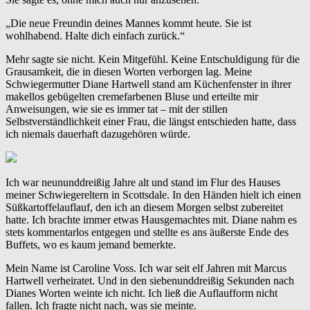
„Die neue Freundin deines Mannes kommt heute. Sie ist
wohlhabend. Halte dich einfach zurück.“
Mehr sagte sie nicht. Kein Mitgefühl. Keine Entschuldigung für die
Grausamkeit, die in diesen Worten verborgen lag. Meine
Schwiegermutter Diane Hartwell stand am Küchenfenster in ihrer
makellos gebügelten cremefarbenen Bluse und erteilte mir
Anweisungen, wie sie es immer tat – mit der stillen
Selbstverständlichkeit einer Frau, die längst entschieden hatte, dass
ich niemals dauerhaft dazugehören würde.
Ich war neununddreißig Jahre alt und stand im Flur des Hauses
meiner Schwiegereltern in Scottsdale. In den Händen hielt ich einen
Süßkartoffelauflauf, den ich an diesem Morgen selbst zubereitet
hatte. Ich brachte immer etwas Hausgemachtes mit. Diane nahm es
stets kommentarlos entgegen und stellte es ans äußerste Ende des
Buffets, wo es kaum jemand bemerkte.
Mein Name ist Caroline Voss. Ich war seit elf Jahren mit Marcus
Hartwell verheiratet. Und in den siebenunddreißig Sekunden nach
Dianes Worten weinte ich nicht. Ich ließ die Auflaufform nicht
fallen. Ich fragte nicht nach, was sie meinte.