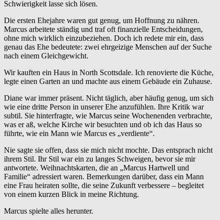
Schwierigkeit lasse sich lösen.
Die ersten Ehejahre waren gut genug, um Hoffnung zu nähren.
Marcus arbeitete ständig und traf oft finanzielle Entscheidungen,
ohne mich wirklich einzubeziehen. Doch ich redete mir ein, dass
genau das Ehe bedeutete: zwei ehrgeizige Menschen auf der Suche
nach einem Gleichgewicht.
Wir kauften ein Haus in North Scottsdale. Ich renovierte die Küche,
legte einen Garten an und machte aus einem Gebäude ein Zuhause.
Diane war immer präsent. Nicht täglich, aber häufig genug, um sich
wie eine dritte Person in unserer Ehe anzufühlen. Ihre Kritik war
subtil. Sie hinterfragte, wie Marcus seine Wochenenden verbrachte,
was er aß, welche Kirche wir besuchten und ob ich das Haus so
führte, wie ein Mann wie Marcus es „verdiente“.
Nie sagte sie offen, dass sie mich nicht mochte. Das entsprach nicht
ihrem Stil. Ihr Stil war ein zu langes Schweigen, bevor sie mir
antwortete. Weihnachtskarten, die an „Marcus Hartwell und
Familie“ adressiert waren. Bemerkungen darüber, dass ein Mann
eine Frau heiraten sollte, die seine Zukunft verbessere – begleitet
von einem kurzen Blick in meine Richtung.
Marcus spielte alles herunter.