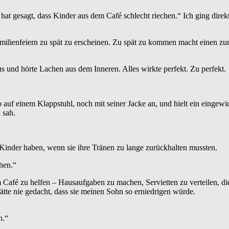
a hat gesagt, dass Kinder aus dem Café schlecht riechen.“ Ich ging dir
milienfeiern zu spät zu erscheinen. Zu spät zu kommen macht einen zum
 und hörte Lachen aus dem Inneren. Alles wirkte perfekt. Zu perfekt.
o auf einem Klappstuhl, noch mit seiner Jacke an, und hielt ein eingew
 sah.
n Kinder haben, wenn sie ihre Tränen zu lange zurückhalten mussten.
chen.“
m Café zu helfen – Hausaufgaben zu machen, Servietten zu verteilen, di
ätte nie gedacht, dass sie meinen Sohn so erniedrigen würde.
n.“