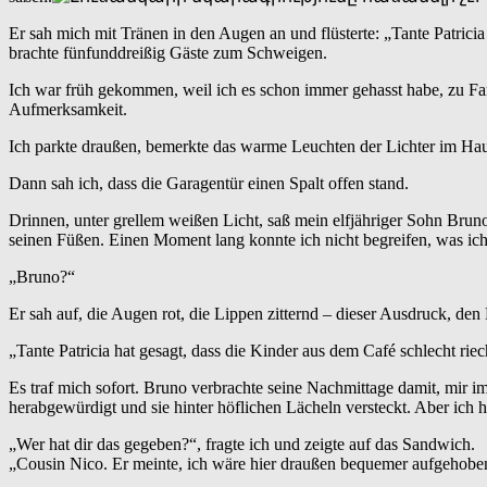
Er sah mich mit Tränen in den Augen an und flüsterte: „Tante Patrici
brachte fünfunddreißig Gäste zum Schweigen.
Ich war früh gekommen, weil ich es schon immer gehasst habe, zu Fa
Aufmerksamkeit.
Ich parkte draußen, bemerkte das warme Leuchten der Lichter im Haus
Dann sah ich, dass die Garagentür einen Spalt offen stand.
Drinnen, unter grellem weißen Licht, saß mein elfjähriger Sohn Brun
seinen Füßen. Einen Moment lang konnte ich nicht begreifen, was ich
„Bruno?“
Er sah auf, die Augen rot, die Lippen zitternd – dieser Ausdruck, de
„Tante Patricia hat gesagt, dass die Kinder aus dem Café schlecht rie
Es traf mich sofort. Bruno verbrachte seine Nachmittage damit, mir i
herabgewürdigt und sie hinter höflichen Lächeln versteckt. Aber ich h
„Wer hat dir das gegeben?“, fragte ich und zeigte auf das Sandwich.
„Cousin Nico. Er meinte, ich wäre hier draußen bequemer aufgehobe