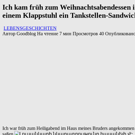
Ich kam früh zum Weihnachtsabendessen im
einem Klappstuhl ein Tankstellen-Sandwic
LEBENSGESCHICHTEN
Автор
Goodblog
На чтение
7 мин
Просмотров
40
Опубликован
Ich war früh zum Heiligabend im Haus meines Bruders angekommen un
saßen.