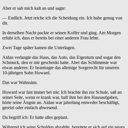
Aber er sah mich kalt an und sagte:
— Endlich. Jetzt reiche ich die Scheidung ein. Ich habe genug von
dir.
In derselben Nacht packte er seinen Koffer und ging. Am Morgen
erfuhr ich, dass er bereits bei einer anderen Frau lebte.
Zwei Tage später kamen die Unterlagen.
Aidan verlangte das Haus, das Auto, das Eigentum und sogar den
Schmuck, den er mir geschenkt hatte. Aber das Schlimmste war
etwas anderes: Er beantragte das alleinige Sorgerecht für unseren
10-jährigen Sohn Howard.
Das war Wahnsinn.
Howard war fast immer bei mir. Ich brachte ihn zur Schule, saß an
seiner Seite, wenn er krank war, half ihm bei den Hausaufgaben,
hörte seine Ängste an. Aidan war jahrelang entweder beschäftigt,
gereizt oder einfach abwesend.
Da begriff ich: Er hatte alles geplant.
Während ich seine Schulden abzahlte, bereitete er sich auf ein neues