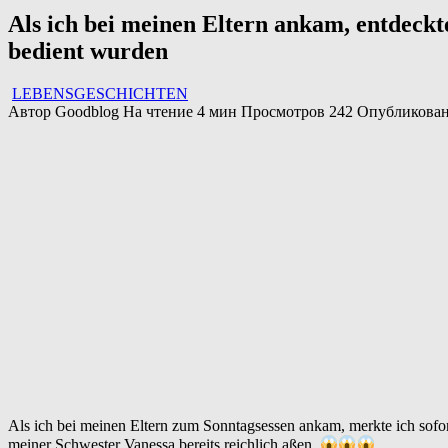
Als ich bei meinen Eltern ankam, entdeckt
bedient wurden
LEBENSGESCHICHTEN
Автор
Goodblog
На чтение
4 мин
Просмотров
242
Опубликова
Als ich bei meinen Eltern zum Sonntagsessen ankam, merkte ich sofort, 
meiner Schwester Vanessa bereits reichlich aßen.