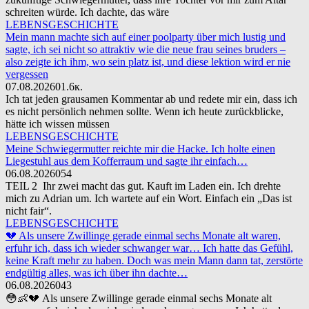
schreiten würde. Ich dachte, das wäre
LEBENSGESCHICHTE
Mein mann machte sich auf einer poolparty über mich lustig und
sagte, ich sei nicht so attraktiv wie die neue frau seines bruders –
also zeigte ich ihm, wo sein platz ist, und diese lektion wird er nie
vergessen
07.08.2026
0
1.6к.
Ich tat jeden grausamen Kommentar ab und redete mir ein, dass ich
es nicht persönlich nehmen sollte. Wenn ich heute zurückblicke,
hätte ich wissen müssen
LEBENSGESCHICHTE
Meine Schwiegermutter reichte mir die Hacke. Ich holte einen
Liegestuhl aus dem Kofferraum und sagte ihr einfach…
06.08.2026
0
54
TEIL 2 Ihr zwei macht das gut. Kauft im Laden ein. Ich drehte
mich zu Adrian um. Ich wartete auf ein Wort. Einfach ein „Das ist
nicht fair“.
LEBENSGESCHICHTE
💔 Als unsere Zwillinge gerade einmal sechs Monate alt waren,
erfuhr ich, dass ich wieder schwanger war… Ich hatte das Gefühl,
keine Kraft mehr zu haben. Doch was mein Mann dann tat, zerstörte
endgültig alles, was ich über ihn dachte…
06.08.2026
0
43
😳👶💔 Als unsere Zwillinge gerade einmal sechs Monate alt