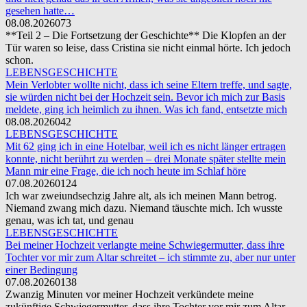
gesehen hatte…
08.08.2026
0
73
**Teil 2 – Die Fortsetzung der Geschichte** Die Klopfen an der
Tür waren so leise, dass Cristina sie nicht einmal hörte. Ich jedoch
schon.
LEBENSGESCHICHTE
Mein Verlobter wollte nicht, dass ich seine Eltern treffe, und sagte,
sie würden nicht bei der Hochzeit sein. Bevor ich mich zur Basis
meldete, ging ich heimlich zu ihnen. Was ich fand, entsetzte mich
08.08.2026
0
42
LEBENSGESCHICHTE
Mit 62 ging ich in eine Hotelbar, weil ich es nicht länger ertragen
konnte, nicht berührt zu werden – drei Monate später stellte mein
Mann mir eine Frage, die ich noch heute im Schlaf höre
07.08.2026
0
124
Ich war zweiundsechzig Jahre alt, als ich meinen Mann betrog.
Niemand zwang mich dazu. Niemand täuschte mich. Ich wusste
genau, was ich tat, und genau
LEBENSGESCHICHTE
Bei meiner Hochzeit verlangte meine Schwiegermutter, dass ihre
Tochter vor mir zum Altar schreitet – ich stimmte zu, aber nur unter
einer Bedingung
07.08.2026
0
138
Zwanzig Minuten vor meiner Hochzeit verkündete meine
zukünftige Schwiegermutter, dass ihre Tochter vor mir zum Altar