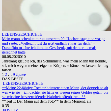
LEBENSGESCHICHTE
Mein mann schenkte mir zu unserem 20. Hochzeitstag eine waage
und sagte: „Vielleicht tust du jetzt endlich etwas für dich.“ –
Daraufhin machte ich ihm ein Geschenk, mit dem er niemals
gerechnet hätte
06.08.2026
0
10
Jahrelang glaubte ich, das Schlimmste, was mein Mann tun könnte,
sei, mich wegen meines eigenen Körpers schämen zu lassen. Ich lag
falsch.
Пагинация
1
2
…
9
Далее
записей
DAS BESTE
LEBENSGESCHICHTE
**Meine 22-jährige Tochter heiratete einen Mann, der doppelt so alt
war wie sie – ich dachte, sie hätte es wegen seines Geldes getan, bis
sie mir eine herzzerreißende Wahrheit offenbarte…**
**Teil 1: Der Mann auf dem Foto** In dem Moment, als
0
35
POSITIV