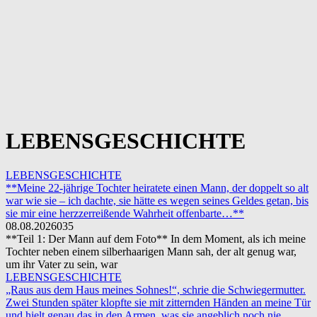
LEBENSGESCHICHTE
LEBENSGESCHICHTE
**Meine 22-jährige Tochter heiratete einen Mann, der doppelt so alt
war wie sie – ich dachte, sie hätte es wegen seines Geldes getan, bis
sie mir eine herzzerreißende Wahrheit offenbarte…**
08.08.2026
0
35
**Teil 1: Der Mann auf dem Foto** In dem Moment, als ich meine
Tochter neben einem silberhaarigen Mann sah, der alt genug war,
um ihr Vater zu sein, war
LEBENSGESCHICHTE
„Raus aus dem Haus meines Sohnes!“, schrie die Schwiegermutter.
Zwei Stunden später klopfte sie mit zitternden Händen an meine Tür
und hielt genau das in den Armen, was sie angeblich noch nie