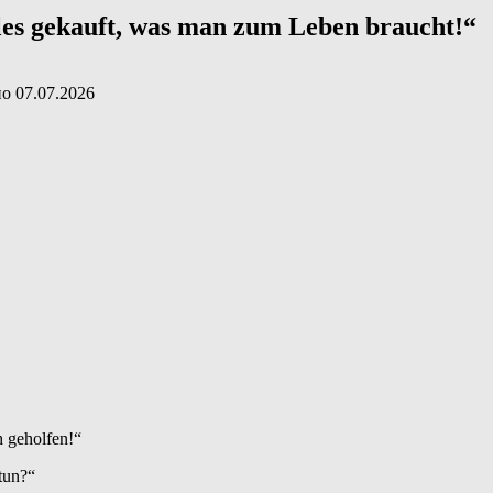
les gekauft, was man zum Leben braucht!“
но
07.07.2026
h geholfen!“
 tun?“